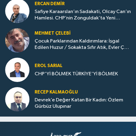
ERCAN DEMIR
Safiye Karaarslan’ın Sadakati, Olcay Can’ın
Hamlesi. CHP’nin Zonguldak’ta Yeni
Dönemi..
MEHMET ÇELEBI
Çocuk Parklarından Kaldırımlara: İşgal
Edilen Huzur / Sokakta Sıfır Atık, Evler Çöp
Dolu
EROL SARIAL
CHP'Yİ BÖLMEK TÜRKİYE'Yİ BÖLMEK
RECEP KALMAOĞLU
Devrek’e Değer Katan Bir Kadın: Özlem
Gürbüz Ulupınar