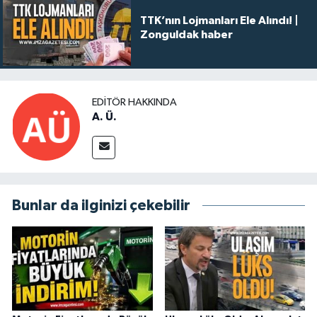
TTK’nın Lojmanları Ele Alındı! |
Zonguldak haber
EDITÖR HAKKINDA
A. Ü.
Bunlar da ilginizi çekebilir