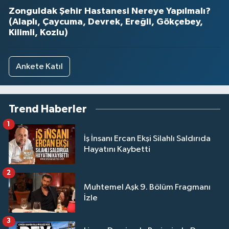
Zonguldak Şehir Hastanesi Nereye Yapılmalı?
(Alaplı, Çaycuma, Devrek, Ereğli, Gökçebey,
Kilimli, Kozlu)
Ankete Katıl
Trend Haberler
1
İş İnsanı Ercan Ekşi Silahlı Saldırıda
Hayatını Kaybetti
2
Muhtemel Aşk 9. Bölüm Fragmanı
İzle
3