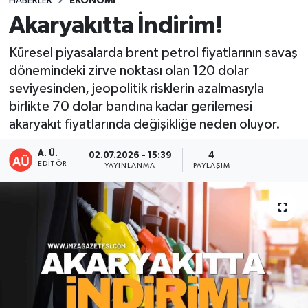
HABERLER
EKONOMİ
Akaryakıtta İndirim!
DEVREK
Küresel piyasalarda brent petrol fiyatlarının savaş
DÜZCE
dönemindeki zirve noktası olan 120 dolar
seviyesinden, jeopolitik risklerin azalmasıyla
EREĞLİ
birlikte 70 dolar bandına kadar gerilemesi
akaryakıt fiyatlarında değişikliğe neden oluyor.
GÖKÇEBEY
A. Ü.
02.07.2026 - 15:39
4
KARABÜK
EDITÖR
YAYINLANMA
PAYLAŞIM
KASTAMONU