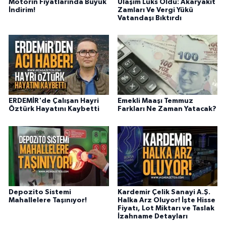
Motorin Fiyatlarında Büyük
Ulaşım Lüks Oldu: Akaryakıt
İndirim!
Zamları Ve Vergi Yükü
Vatandaşı Bıktırdı
ERDEMİR'de Çalışan Hayri
Emekli Maaşı Temmuz
Öztürk Hayatını Kaybetti
Farkları Ne Zaman Yatacak?
Depozito Sistemi
Kardemir Çelik Sanayi A.Ş.
Mahallelere Taşınıyor!
Halka Arz Oluyor! İşte Hisse
Fiyatı, Lot Miktarı ve Taslak
İzahname Detayları