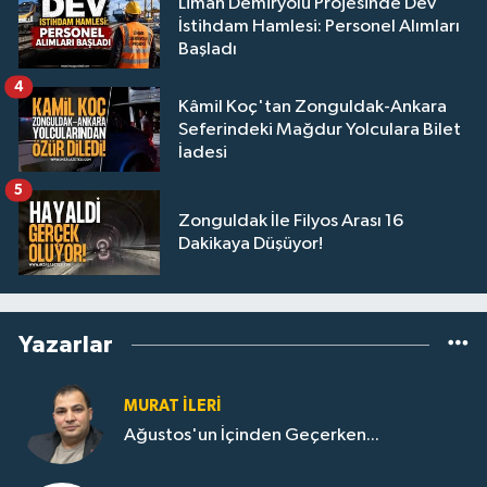
Liman Demiryolu Projesinde Dev
İstihdam Hamlesi: Personel Alımları
Başladı
4
Kâmil Koç'tan Zonguldak-Ankara
Seferindeki Mağdur Yolculara Bilet
İadesi
5
Zonguldak İle Filyos Arası 16
Dakikaya Düşüyor!
Yazarlar
MURAT İLERI
Ağustos'un İçinden Geçerken...