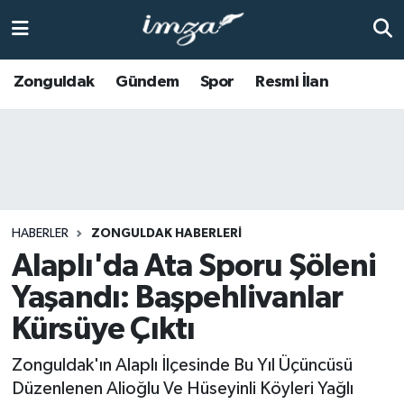
ZONGULDAK
Zonguldak Nöbetçi Eczaneler
Zonguldak
Gündem
Spor
Resmi İlan
Anasayfa
Zonguldak Hava Durumu
ALAPLI
Zonguldak Trafik Yoğunluk Haritası
KOZLU
Süper Lig Puan Durumu ve Fikstür
HABERLER
ZONGULDAK HABERLERI
KİLİMLİ
Tüm Manşetler
Alaplı'da Ata Sporu Şöleni
Yaşandı: Başpehlivanlar
BARTIN
Son Dakika Haberleri
Kürsüye Çıktı
BOLU
Haber Arşivi
Zonguldak'ın Alaplı İlçesinde Bu Yıl Üçüncüsü
Düzenlenen Alioğlu Ve Hüseyinli Köyleri Yağlı
ÇAYCUMA