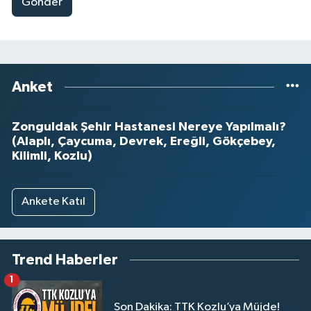
Gönder
Anket
Zonguldak Şehir Hastanesi Nereye Yapılmalı?
(Alaplı, Çaycuma, Devrek, Ereğli, Gökçebey,
Kilimli, Kozlu)
Ankete Katıl
Trend Haberler
1
Son Dakika: TTK Kozlu’ya Müjde!