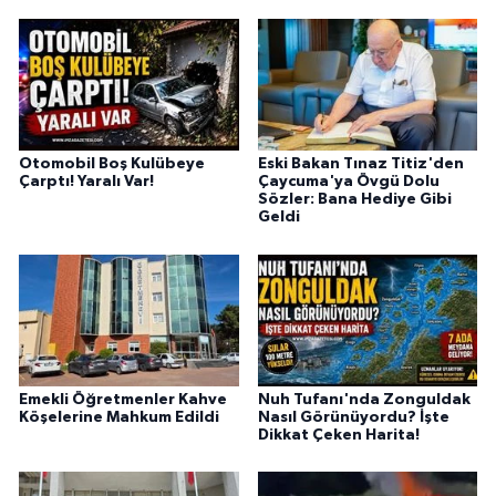
Otomobil Boş Kulübeye
Eski Bakan Tınaz Titiz'den
Çarptı! Yaralı Var!
Çaycuma'ya Övgü Dolu
Sözler: Bana Hediye Gibi
Geldi
Emekli Öğretmenler Kahve
Nuh Tufanı'nda Zonguldak
Köşelerine Mahkum Edildi
Nasıl Görünüyordu? İşte
Dikkat Çeken Harita!