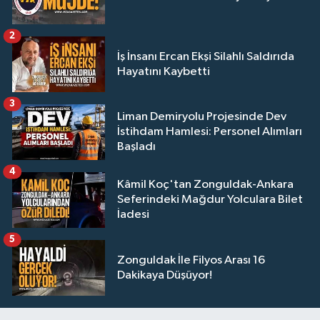
2
İş İnsanı Ercan Ekşi Silahlı Saldırıda
Hayatını Kaybetti
3
Liman Demiryolu Projesinde Dev
İstihdam Hamlesi: Personel Alımları
Başladı
4
Kâmil Koç'tan Zonguldak-Ankara
Seferindeki Mağdur Yolculara Bilet
İadesi
5
Zonguldak İle Filyos Arası 16
Dakikaya Düşüyor!