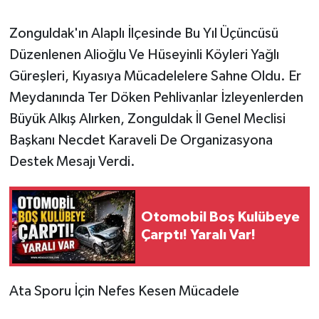
​Zonguldak'ın Alaplı İlçesinde Bu Yıl Üçüncüsü
Düzenlenen Alioğlu Ve Hüseyinli Köyleri Yağlı
Güreşleri, Kıyasıya Mücadelelere Sahne Oldu. Er
Meydanında Ter Döken Pehlivanlar İzleyenlerden
Büyük Alkış Alırken, Zonguldak İl Genel Meclisi
Başkanı Necdet Karaveli De Organizasyona
Destek Mesajı Verdi.
Otomobil Boş Kulübeye
Çarptı! Yaralı Var!
​Ata Sporu İçin Nefes Kesen Mücadele