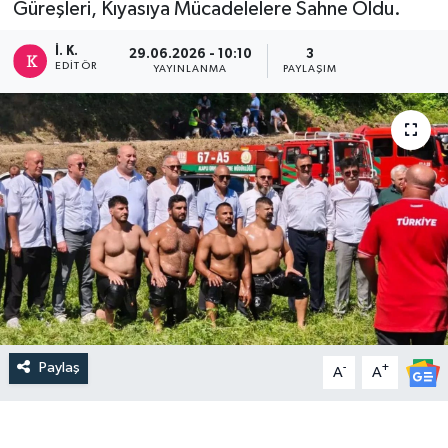
Güreşleri, Kıyasıya Mücadelelere Sahne Oldu.
DEVREK
İ. K.
29.06.2026 - 10:10
3
EDITÖR
YAYINLANMA
PAYLAŞIM
DÜZCE
EREĞLİ
GÖKÇEBEY
KARABÜK
KASTAMONU
Paylaş
-
+
A
A