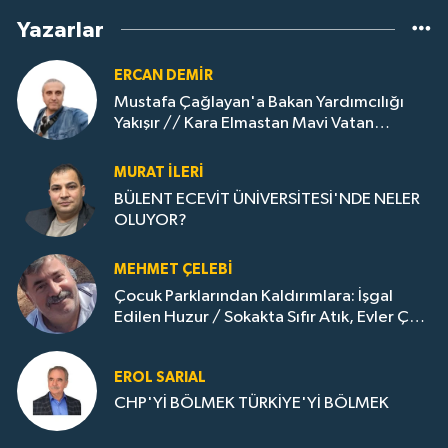
Yazarlar
ERCAN DEMIR
Mustafa Çağlayan'a Bakan Yardımcılığı
Yakışır // ​Kara Elmastan Mavi Vatan
Gazına: Zonguldak'ın Dönüşümü..
MURAT İLERI
BÜLENT ECEVİT ÜNİVERSİTESİ'NDE NELER
OLUYOR?
MEHMET ÇELEBI
Çocuk Parklarından Kaldırımlara: İşgal
Edilen Huzur / Sokakta Sıfır Atık, Evler Çöp
Dolu
EROL SARIAL
CHP'Yİ BÖLMEK TÜRKİYE'Yİ BÖLMEK