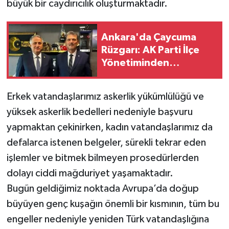
büyük bir caydırıcılık oluşturmaktadır.
Ankara'da Çaycuma
Rüzgarı: AK Parti İlçe
Yönetiminden
Zonguldak
Milletvekillerine
Erkek vatandaşlarımız askerlik yükümlülüğü ve
Çıkarma
yüksek askerlik bedelleri nedeniyle başvuru
yapmaktan çekinirken, kadın vatandaşlarımız da
defalarca istenen belgeler, sürekli tekrar eden
işlemler ve bitmek bilmeyen prosedürlerden
dolayı ciddi mağduriyet yaşamaktadır.
Bugün geldiğimiz noktada Avrupa’da doğup
büyüyen genç kuşağın önemli bir kısmının, tüm bu
engeller nedeniyle yeniden Türk vatandaşlığına