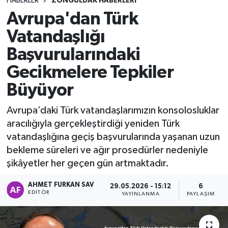
HABERLER
ZONGULDAK HABERLERI
Avrupa'dan Türk
DEVREK
Vatandaşlığı
DÜZCE
Başvurularındaki
Gecikmelere Tepkiler
EREĞLİ
Büyüyor
GÖKÇEBEY
Avrupa’daki Türk vatandaşlarımızın konsolosluklar
KARABÜK
aracılığıyla gerçekleştirdiği yeniden Türk
vatandaşlığına geçiş başvurularında yaşanan uzun
KASTAMONU
bekleme süreleri ve ağır prosedürler nedeniyle
şikâyetler her geçen gün artmaktadır.
AHMET FURKAN SAV
29.05.2026 - 15:12
6
EDITÖR
YAYINLANMA
PAYLAŞIM