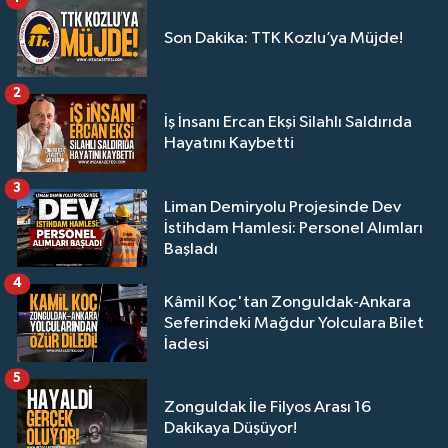
Son Dakika: TTK Kozlu’ya Müjde!
2
İş İnsanı Ercan Ekşi Silahlı Saldırıda
Hayatını Kaybetti
3
Liman Demiryolu Projesinde Dev
İstihdam Hamlesi: Personel Alımları
Başladı
4
Kâmil Koç'tan Zonguldak-Ankara
Seferindeki Mağdur Yolculara Bilet
İadesi
5
Zonguldak İle Filyos Arası 16
Dakikaya Düşüyor!