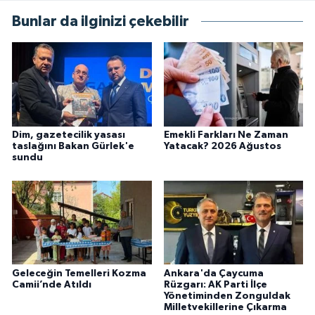
Bunlar da ilginizi çekebilir
Dim, gazetecilik yasası
Emekli Farkları Ne Zaman
taslağını Bakan Gürlek'e
Yatacak? 2026 Ağustos
sundu
Geleceğin Temelleri Kozma
Ankara'da Çaycuma
Camii’nde Atıldı
Rüzgarı: AK Parti İlçe
Yönetiminden Zonguldak
Milletvekillerine Çıkarma