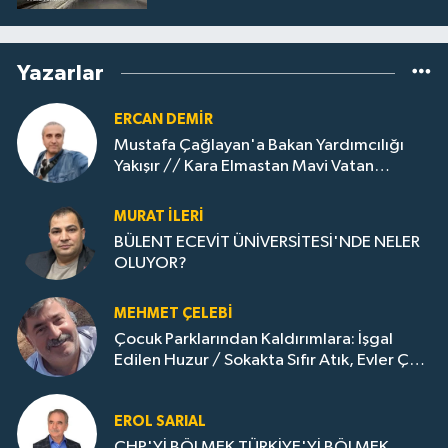
Yazarlar
ERCAN DEMIR
Mustafa Çağlayan'a Bakan Yardımcılığı
Yakışır // ​Kara Elmastan Mavi Vatan
Gazına: Zonguldak'ın Dönüşümü..
MURAT İLERI
BÜLENT ECEVİT ÜNİVERSİTESİ'NDE NELER
OLUYOR?
MEHMET ÇELEBI
Çocuk Parklarından Kaldırımlara: İşgal
Edilen Huzur / Sokakta Sıfır Atık, Evler Çöp
Dolu
EROL SARIAL
CHP'Yİ BÖLMEK TÜRKİYE'Yİ BÖLMEK