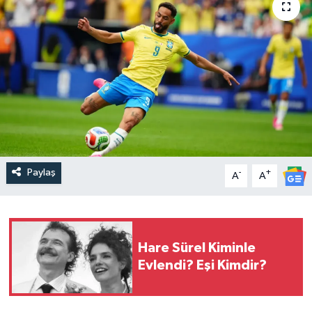
Paylaş
-
+
A
A
Hare Sürel Kiminle
Evlendi? Eşi Kimdir?