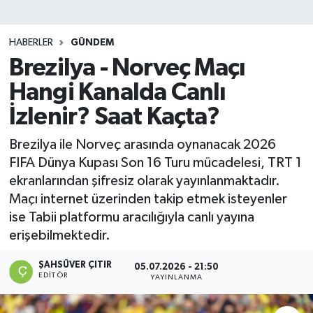
DEVREK
HABERLER
GÜNDEM
DÜZCE
Brezilya - Norveç Maçı
Hangi Kanalda Canlı
EREĞLİ
İzlenir? Saat Kaçta?
GÖKÇEBEY
Brezilya ile Norveç arasında oynanacak 2026
FIFA Dünya Kupası Son 16 Turu mücadelesi, TRT 1
KARABÜK
ekranlarından şifresiz olarak yayınlanmaktadır.
Maçı internet üzerinden takip etmek isteyenler
KASTAMONU
ise Tabii platformu aracılığıyla canlı yayına
erişebilmektedir.
ŞAHSÜVER ÇITIR
05.07.2026 - 21:50
EDITÖR
YAYINLANMA