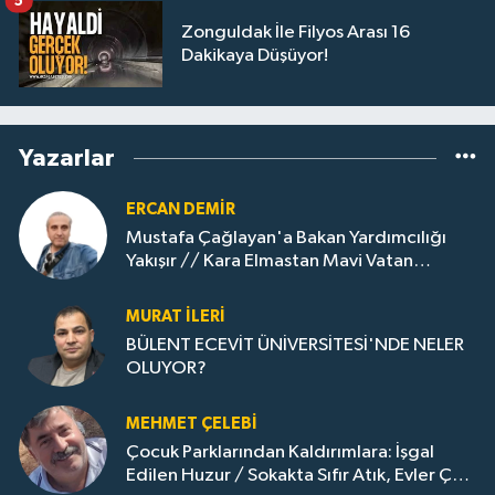
5
Zonguldak İle Filyos Arası 16
Dakikaya Düşüyor!
Yazarlar
ERCAN DEMIR
Mustafa Çağlayan'a Bakan Yardımcılığı
Yakışır // ​Kara Elmastan Mavi Vatan
Gazına: Zonguldak'ın Dönüşümü..
MURAT İLERI
BÜLENT ECEVİT ÜNİVERSİTESİ'NDE NELER
OLUYOR?
MEHMET ÇELEBI
Çocuk Parklarından Kaldırımlara: İşgal
Edilen Huzur / Sokakta Sıfır Atık, Evler Çöp