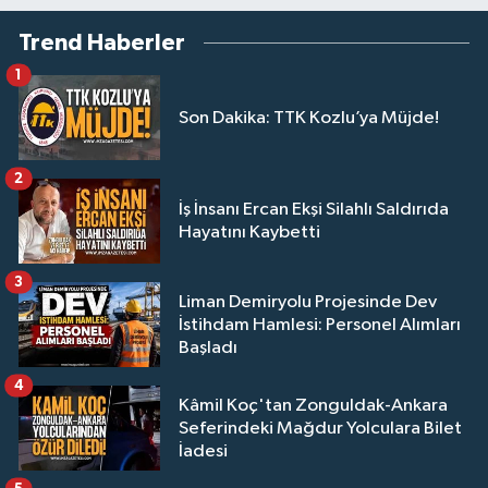
Trend Haberler
1
Son Dakika: TTK Kozlu’ya Müjde!
2
İş İnsanı Ercan Ekşi Silahlı Saldırıda
Hayatını Kaybetti
3
Liman Demiryolu Projesinde Dev
İstihdam Hamlesi: Personel Alımları
Başladı
4
Kâmil Koç'tan Zonguldak-Ankara
Seferindeki Mağdur Yolculara Bilet
İadesi