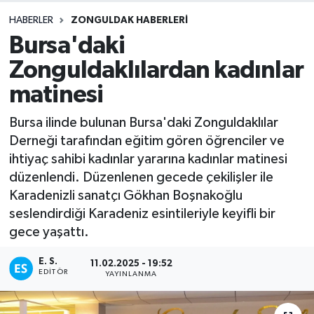
HABERLER
ZONGULDAK HABERLERI
DEVREK
Bursa'daki
DÜZCE
Zonguldaklılardan kadınlar
matinesi
EREĞLİ
Bursa ilinde bulunan Bursa'daki Zonguldaklılar
GÖKÇEBEY
Derneği tarafından eğitim gören öğrenciler ve
ihtiyaç sahibi kadınlar yararına kadınlar matinesi
KARABÜK
düzenlendi. Düzenlenen gecede çekilişler ile
Karadenizli sanatçı Gökhan Boşnakoğlu
KASTAMONU
seslendirdiği Karadeniz esintileriyle keyifli bir
gece yaşattı.
E. S.
11.02.2025 - 19:52
EDITÖR
YAYINLANMA