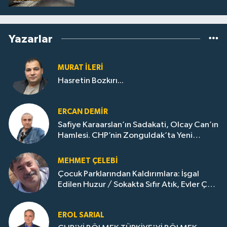
Yazarlar
MURAT İLERI
Hasretin Bozkırı...
ERCAN DEMIR
Safiye Karaarslan’ın Sadakati, Olcay Can’ın
Hamlesi. CHP’nin Zonguldak’ta Yeni
Dönemi..
MEHMET ÇELEBI
Çocuk Parklarından Kaldırımlara: İşgal
Edilen Huzur / Sokakta Sıfır Atık, Evler Çöp
Dolu
EROL SARIAL