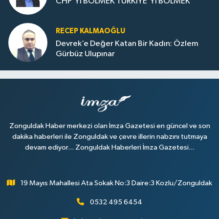
CHP'Yİ BÖLMEK TÜRKİYE'Yİ BÖLMEK
RECEP KALMAOĞLU
Devrek’e Değer Katan Bir Kadın: Özlem
Gürbüz Ulupınar
Zonguldak Haber merkezi olan İmza Gazetesi en güncel ve son
dakika haberleri ile Zonguldak ve çevre illerin nabzını tutmaya
devam ediyor... Zonguldak Haberleri İmza Gazetesi...
19 Mayıs Mahallesi Ata Sokak No:3 Daire:3 Kozlu/Zonguldak
0532 495 6454