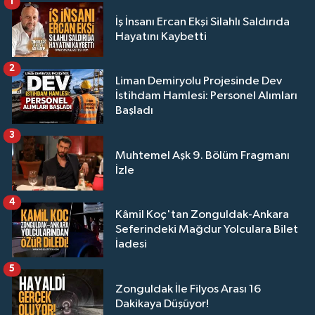
1
İş İnsanı Ercan Ekşi Silahlı Saldırıda
Hayatını Kaybetti
2
Liman Demiryolu Projesinde Dev
İstihdam Hamlesi: Personel Alımları
Başladı
3
Muhtemel Aşk 9. Bölüm Fragmanı
İzle
4
Kâmil Koç'tan Zonguldak-Ankara
Seferindeki Mağdur Yolculara Bilet
İadesi
5
Zonguldak İle Filyos Arası 16
Dakikaya Düşüyor!