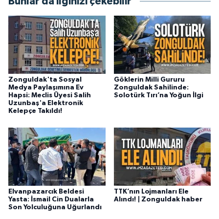
Bunlar da ilginizi çekebilir
Zonguldak'ta Sosyal
Göklerin Milli Gururu
Medya Paylaşımına Ev
Zonguldak Sahilinde:
Hapsi: Meclis Üyesi Salih
Solotürk Tırı’na Yoğun İlgi
Uzunbaş'a Elektronik
Kelepçe Takıldı!
Elvanpazarcık Beldesi
TTK’nın Lojmanları Ele
Yasta: İsmail Cin Dualarla
Alındı! | Zonguldak haber
Son Yolculuğuna Uğurlandı