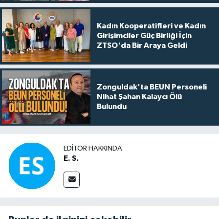
Kadın Kooperatifleri ve Kadın
Girişimciler Güç Birliği İçin
ZTSO'da Bir Araya Geldi
Zonguldak'ta BEUN Personeli
Nihat Şahan Kalaycı Ölü
Bulundu
EDITÖR HAKKINDA
E. S.