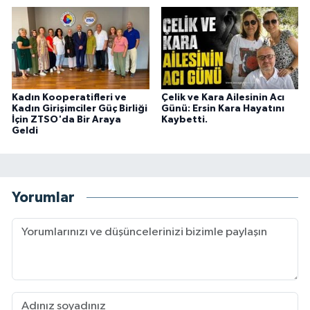
Kadın Kooperatifleri ve
Çelik ve Kara Ailesinin Acı
Kadın Girişimciler Güç Birliği
Günü: Ersin Kara Hayatını
İçin ZTSO'da Bir Araya
Kaybetti.
Geldi
Yorumlar