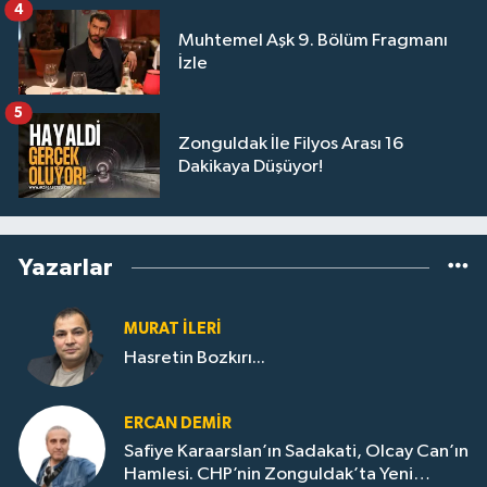
4
Muhtemel Aşk 9. Bölüm Fragmanı
İzle
5
Zonguldak İle Filyos Arası 16
Dakikaya Düşüyor!
Yazarlar
MURAT İLERI
Hasretin Bozkırı...
ERCAN DEMIR
Safiye Karaarslan’ın Sadakati, Olcay Can’ın
Hamlesi. CHP’nin Zonguldak’ta Yeni