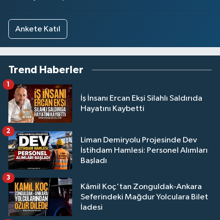
Ankete Katıl
Trend Haberler
1
İş İnsanı Ercan Ekşi Silahlı Saldırıda
Hayatını Kaybetti
2
Liman Demiryolu Projesinde Dev
İstihdam Hamlesi: Personel Alımları
Başladı
3
Kâmil Koç'tan Zonguldak-Ankara
Seferindeki Mağdur Yolculara Bilet
İadesi