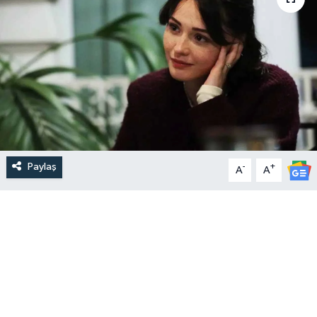
Paylaş
-
+
A
A