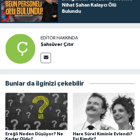
Nihat Şahan Kalaycı Ölü
Bulundu
EDITÖR HAKKINDA
Şahsüver Çıtır
Bunlar da ilginizi çekebilir
Ereğli Neden Düşüyor? Ne
Hare Sürel Kiminle Evlendi?
Kadar Oldu?
Eşi Kimdir?