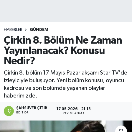
DEVREK
DÜZCE
HABERLER
GÜNDEM
Çirkin 8. Bölüm Ne Zaman
EREĞLİ
Yayınlanacak? Konusu
GÖKÇEBEY
Nedir?
KARABÜK
Çirkin 8. bölüm 17 Mayıs Pazar akşamı Star TV'de
izleyiciyle buluşuyor. Yeni bölüm konusu, oyuncu
KASTAMONU
kadrosu ve son bölümde yaşanan olaylar
haberimizde.
ŞAHSÜVER ÇITIR
17.05.2026 - 21:13
EDITÖR
YAYINLANMA