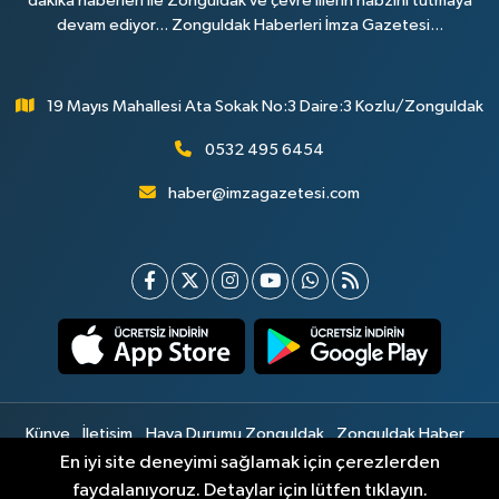
dakika haberleri ile Zonguldak ve çevre illerin nabzını tutmaya
devam ediyor... Zonguldak Haberleri İmza Gazetesi...
19 Mayıs Mahallesi Ata Sokak No:3 Daire:3 Kozlu/Zonguldak
0532 495 6454
haber@imzagazetesi.com
Künye
İletişim
Hava Durumu Zonguldak
Zonguldak Haber
Gizlilik Sözleşmesi
Hizmet Şartları
Sitemap
En iyi site deneyimi sağlamak için çerezlerden
faydalanıyoruz. Detaylar için lütfen tıklayın.