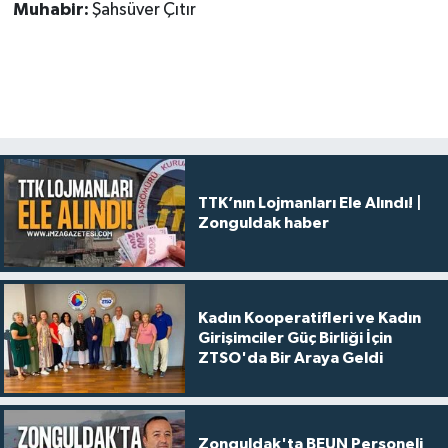
Muhabir:
Şahsüver Çıtır
TTK’nın Lojmanları Ele Alındı! |
Zonguldak haber
Kadın Kooperatifleri ve Kadın
Girişimciler Güç Birliği İçin
ZTSO'da Bir Araya Geldi
Zonguldak'ta BEUN Personeli