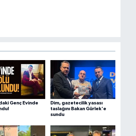
daki Genç Evinde
Dim, gazetecilik yasası
ndu!
taslağını Bakan Gürlek'e
sundu