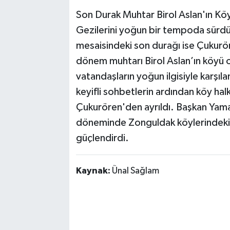
Son Durak Muhtar Birol Aslan'ın Kö
Gezilerini yoğun bir tempoda sürd
mesaisindeki son durağı ise Çukurö
dönem muhtarı Birol Aslan’ın köyü
vatandaşların yoğun ilgisiyle karşıl
keyifli sohbetlerin ardından köy halk
Çukurören'den ayrıldı. Başkan Yaman
döneminde Zonguldak köylerindeki bi
güçlendirdi.
Kaynak:
Ünal Sağlam