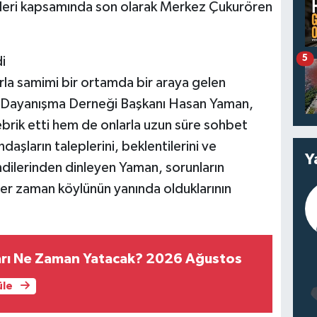
leri kapsamında son olarak Merkez Çukurören
5
i
rla samimi bir ortamda bir araya gelen
e Dayanışma Derneği Başkanı Hasan Yaman,
brik etti hem de onlarla uzun süre sohbet
daşların taleplerini, beklentilerini ve
Y
dilerinden dinleyen Yaman, sorunların
r zaman köylünün yanında olduklarının
ları Ne Zaman Yatacak? 2026 Ağustos
üle