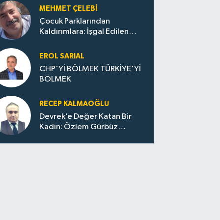
MEHMET ÇELEBI
Çocuk Parklarından
Kaldırımlara: İşgal Edilen
Huzur / Sokakta Sıfır Atık,
Evler Çöp Dolu
EROL SARIAL
CHP'Yİ BÖLMEK TÜRKİYE'Yİ
BÖLMEK
RECEP KALMAOĞLU
Devrek’e Değer Katan Bir
Kadın: Özlem Gürbüz
Ulupınar