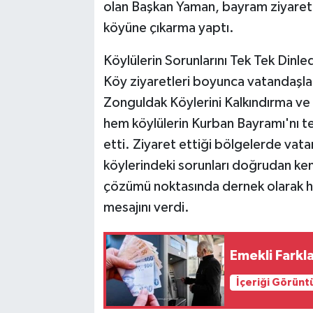
olan Başkan Yaman, bayram ziyaret
köyüne çıkarma yaptı.
Köylülerin Sorunlarını Tek Tek Dinled
Köy ziyaretleri boyunca vatandaşla
Zonguldak Köylerini Kalkındırma v
hem köylülerin Kurban Bayramı'nı te
etti. Ziyaret ettiği bölgelerde vatan
köylerindeki sorunları doğrudan ken
çözümü noktasında dernek olarak he
mesajını verdi.
Emekli Fark
İçeriği Görünt