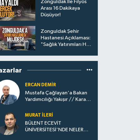
Zonguldak İle Filyos
Arası 16 Dakikaya
Düşüyor!
Zonguldak Şehir
Hastanesi Açıklaması:
"Sağlık Yatırımları Hız
Kesmeden Sürecek"
azarlar
ERCAN DEMIR
Mustafa Çağlayan'a Bakan
Yardımcılığı Yakışır // ​Kara
Elmastan Mavi Vatan Gazına:
Zonguldak'ın Dönüşümü..
MURAT İLERI
BÜLENT ECEVİT
ÜNİVERSİTESİ'NDE NELER
OLUYOR?