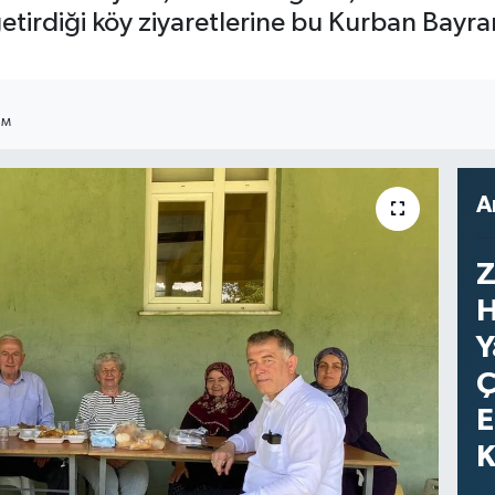
etirdiği köy ziyaretlerine bu Kurban Bay
IM
A
Z
H
Y
Ç
E
K