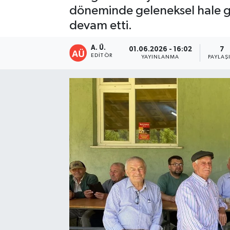
döneminde geleneksel hale g
devam etti.
A. Ü.
01.06.2026 - 16:02
7
EDITÖR
YAYINLANMA
PAYLAŞ