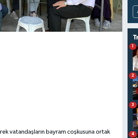
T
1
2
3
zerek vatandaşların bayram coşkusuna ortak
4