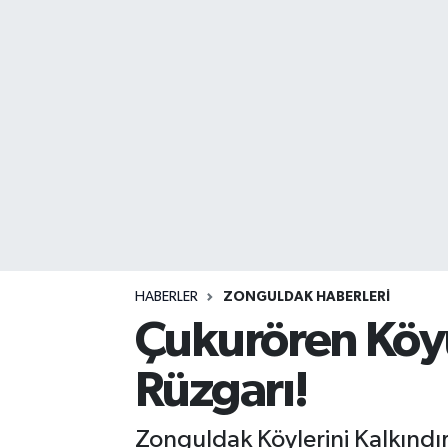
DEVREK
DÜZCE
EREĞLİ
GÖKÇEBEY
KARABÜK
KASTAMONU
HABERLER
ZONGULDAK HABERLERI
Çukurören Köy
Rüzgarı!
Zonguldak Köylerini Kalkınd