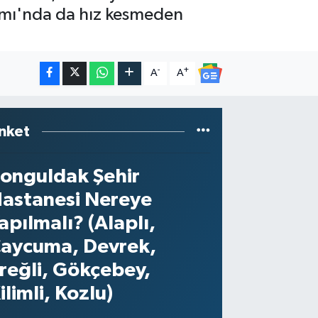
ramı'nda da hız kesmeden
-
+
A
A
nket
onguldak Şehir
astanesi Nereye
apılmalı? (Alaplı,
aycuma, Devrek,
reğli, Gökçebey,
ilimli, Kozlu)