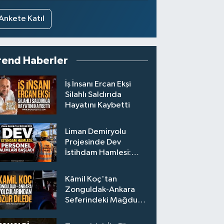
Ankete Katıl
rend Haberler
İş İnsanı Ercan Ekşi
Silahlı Saldırıda
Hayatını Kaybetti
Liman Demiryolu
Projesinde Dev
İstihdam Hamlesi:
Personel Alımları
Başladı
Kâmil Koç'tan
Zonguldak-Ankara
Seferindeki Mağdur
Yolculara Bilet İadesi