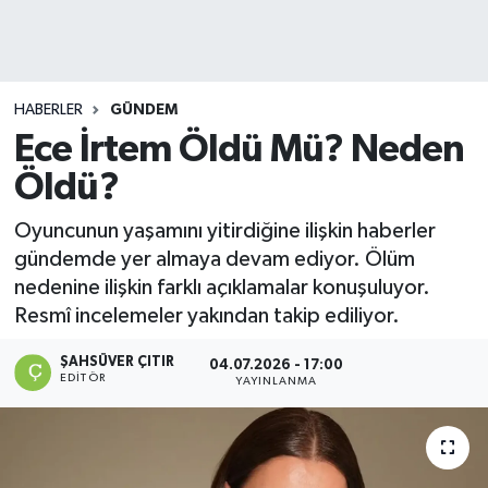
DEVREK
DÜZCE
HABERLER
GÜNDEM
Ece İrtem Öldü Mü? Neden
EREĞLİ
Öldü?
GÖKÇEBEY
Oyuncunun yaşamını yitirdiğine ilişkin haberler
gündemde yer almaya devam ediyor. Ölüm
KARABÜK
nedenine ilişkin farklı açıklamalar konuşuluyor.
Resmî incelemeler yakından takip ediliyor.
KASTAMONU
ŞAHSÜVER ÇITIR
04.07.2026 - 17:00
EDITÖR
YAYINLANMA