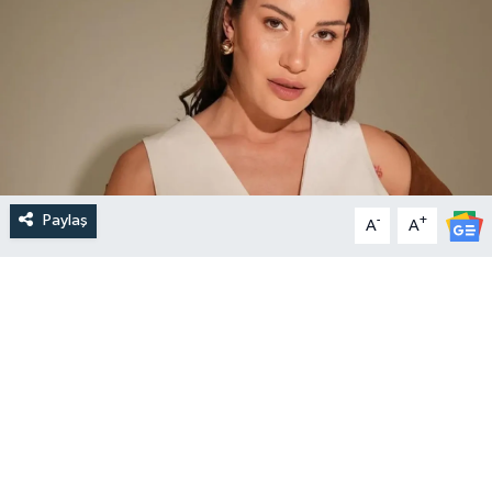
Paylaş
-
+
A
A