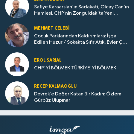
Safiye Karaarslan’ın Sadakati, Olcay Can’ın
Hamlesi. CHP’nin Zonguldak’ta Yeni
Dönemi..
MEHMET ÇELEBI
Çocuk Parklarından Kaldırımlara: İşgal
Edilen Huzur / Sokakta Sıfır Atık, Evler Çöp
Dolu
EROL SARIAL
CHP'Yİ BÖLMEK TÜRKİYE'Yİ BÖLMEK
RECEP KALMAOĞLU
Devrek’e Değer Katan Bir Kadın: Özlem
Gürbüz Ulupınar