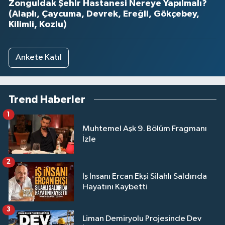
Zonguldak Şehir Hastanesi Nereye Yapılmalı?
(Alaplı, Çaycuma, Devrek, Ereğli, Gökçebey,
Kilimli, Kozlu)
Ankete Katıl
Trend Haberler
1
Muhtemel Aşk 9. Bölüm Fragmanı
İzle
2
İş İnsanı Ercan Ekşi Silahlı Saldırıda
Hayatını Kaybetti
3
Liman Demiryolu Projesinde Dev