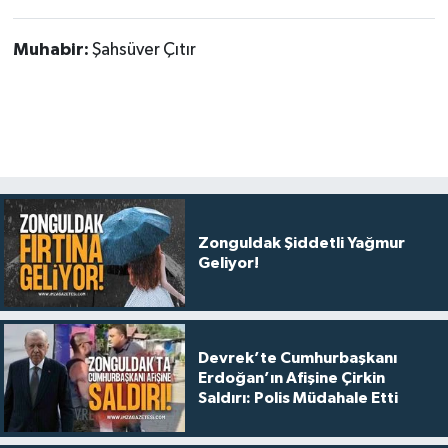
Muhabir:
Şahsüver Çıtır
Zonguldak Şiddetli Yağmur
Geliyor!
Devrek’te Cumhurbaşkanı
Erdoğan’ın Afişine Çirkin
Saldırı: Polis Müdahale Etti