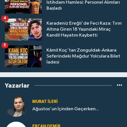
İstihdam Hamlesi: Personel Alımları
Başladı
4
Karadeniz Ereğli'de Feci Kaza: Tırın
Altına Giren 18 Yaşındaki Miraç
Kandil Hayatını Kaybetti
5
Kâmil Koç'tan Zonguldak-Ankara
Seferindeki Mağdur Yolculara Bilet
İadesi
Yazarlar
MURAT İLERI
Ağustos'un İçinden Geçerken...
ERCAN DEMIR