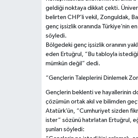
geldiği noktaya dikkat çekti. Ünivers
belirten CHP’li vekil, Zonguldak, B
genç işsizlik oranında Türkiye’nin e
söyledi.
Bölgedeki genç işsizlik oranının ya
eden Ertuğrul, “Bu tabloyla istediğ
mümkün değil” dedi.
“Gençlerin Taleplerini Dinlemek Zo
Gençlerin beklenti ve hayallerinin d
çözümün ortak akıl ve bilimden geçt
Atatürk’ün, “Cumhuriyet sizden fik
ister” sözünü hatırlatan Ertuğrul, 
şunları söyledi: