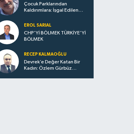
Çocuk Parklarından
Kaldırımlara: İşgal Edilen
Huzur / Sokakta Sıfır Atık,
Evler Çöp Dolu
EROL SARIAL
CHP'Yİ BÖLMEK TÜRKİYE'Yİ
BÖLMEK
RECEP KALMAOĞLU
Devrek’e Değer Katan Bir
Kadın: Özlem Gürbüz
Ulupınar