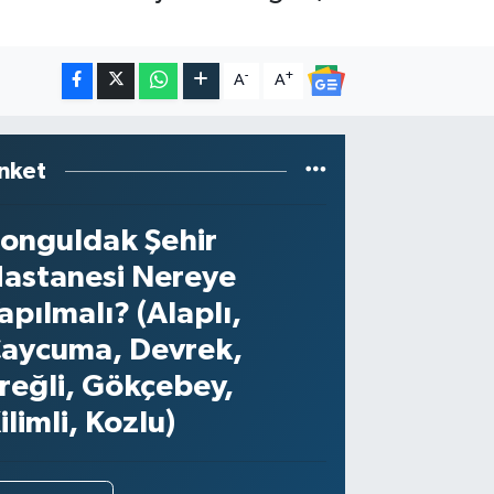
-
+
A
A
nket
onguldak Şehir
astanesi Nereye
apılmalı? (Alaplı,
aycuma, Devrek,
reğli, Gökçebey,
ilimli, Kozlu)