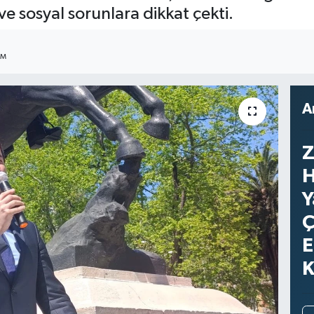
e sosyal sorunlara dikkat çekti.
IM
A
Z
H
Y
Ç
E
K