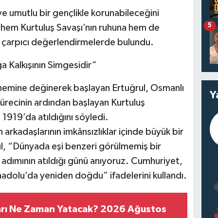
ve umutlu bir gençlikle korunabileceğini
5
 hem Kurtuluş Savaşı’nın ruhuna hem de
in çarpıcı değerlendirmelerde bulundu.
a Kalkışının Simgesidir”
nemine değinerek başlayan Ertuğrul, Osmanlı
Y
ürecinin ardından başlayan Kurtuluş
 1919’da atıldığını söyledi.
arkadaşlarının imkânsızlıklar içinde büyük bir
ul, “Dünyada eşi benzeri görülmemiş bir
 adımının atıldığı günü anıyoruz. Cumhuriyet,
adolu’da yeniden doğdu” ifadelerini kullandı.
ları Ne Zaman Yatacak? 2026 Ağustos