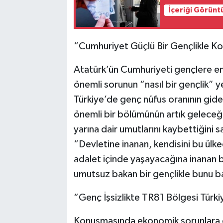
İçeriği Görünt
“Cumhuriyet Güçlü Bir Gençlikle Ko
Atatürk’ün Cumhuriyeti gençlere ema
önemli sorunun “nasıl bir gençlik” ye
Türkiye’de genç nüfus oranının gid
önemli bir bölümünün artık geleceğin
yarına dair umutlarını kaybettiğini 
“Devletine inanan, kendisini bu ülk
adalet içinde yaşayacağına inanan b
umutsuz bakan bir gençlikle bunu 
“Genç İşsizlikte TR81 Bölgesi Türki
Konuşmasında ekonomik sorunlara da 