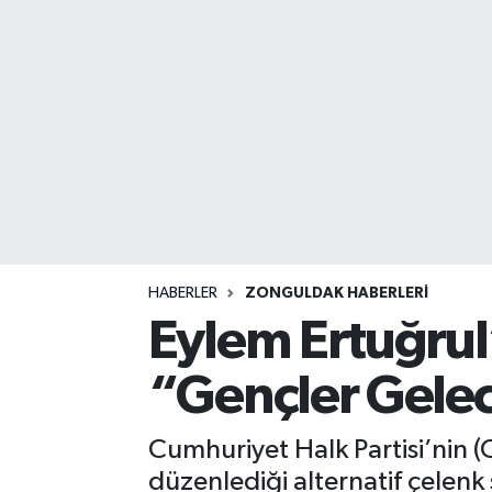
DEVREK
DÜZCE
EREĞLİ
GÖKÇEBEY
KARABÜK
HABERLER
ZONGULDAK HABERLERI
KASTAMONU
Eylem Ertuğrul
“Gençler Gele
Cumhuriyet Halk Partisi’nin
düzenlediği alternatif çelen