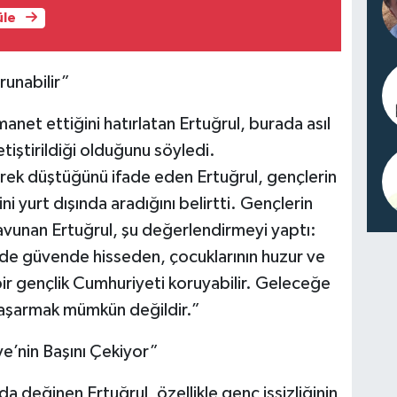
üle
runabilir”
net ettiğini hatırlatan Ertuğrul, burada asıl
tiştirildiği olduğunu söyledi.
erek düştüğünü ifade eden Ertuğrul, gençlerin
i yurt dışında aradığını belirtti. Gençlerin
savunan Ertuğrul, şu değerlendirmeyi yaptı:
ede güvende hisseden, çocuklarının huzur ve
ir gençlik Cumhuriyeti koruyabilir. Geleceğe
başarmak mümkün değildir.”
ye’nin Başını Çekiyor”
değinen Ertuğrul, özellikle genç işsizliğinin