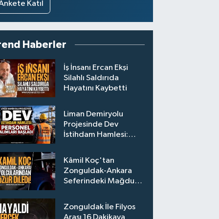
Ankete Katıl
rend Haberler
İş İnsanı Ercan Ekşi
Silahlı Saldırıda
Hayatını Kaybetti
Liman Demiryolu
Projesinde Dev
İstihdam Hamlesi:
Personel Alımları
Başladı
Kâmil Koç'tan
Zonguldak-Ankara
Seferindeki Mağdur
Yolculara Bilet İadesi
Zonguldak İle Filyos
Arası 16 Dakikaya