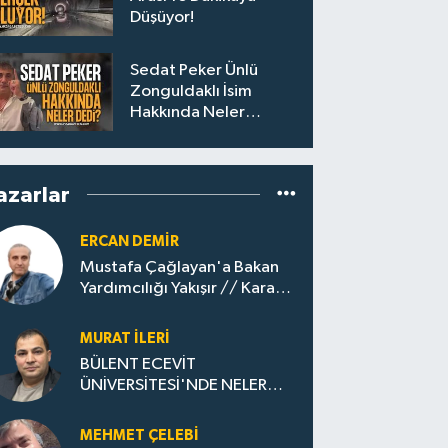
Düşüyor!
Sedat Peker Ünlü
Zonguldaklı İsim
Hakkında Neler
Söyledi?
azarlar
ERCAN DEMIR
Mustafa Çağlayan'a Bakan
Yardımcılığı Yakışır // ​Kara
Elmastan Mavi Vatan Gazına:
Zonguldak'ın Dönüşümü..
MURAT İLERI
BÜLENT ECEVİT
ÜNİVERSİTESİ'NDE NELER
OLUYOR?
MEHMET ÇELEBI