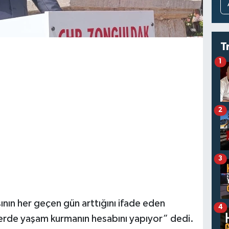
T
1
2
3
ının her geçen gün arttığını ifade eden
4
elerde yaşam kurmanın hesabını yapıyor” dedi.