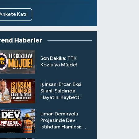
Ankete Katıl
rend Haberler
Son Dakika: TTK
Kozlu’ya Müjde!
İş İnsanı Ercan Ekşi
Silahlı Saldırıda
Hayatını Kaybetti
Liman Demiryolu
Projesinde Dev
İstihdam Hamlesi:
Personel Alımları