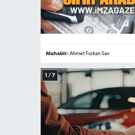
Muhabir:
Ahmet Furkan Sav
1 / 7