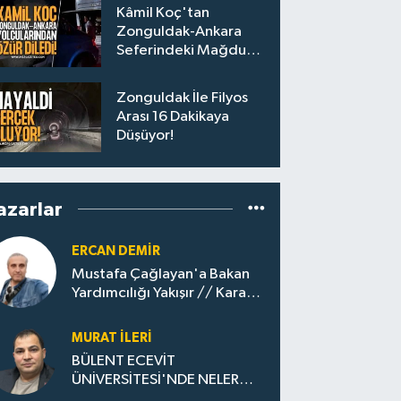
Başladı
Kâmil Koç'tan
Zonguldak-Ankara
Seferindeki Mağdur
Yolculara Bilet İadesi
Zonguldak İle Filyos
Arası 16 Dakikaya
Düşüyor!
azarlar
ERCAN DEMIR
Mustafa Çağlayan'a Bakan
Yardımcılığı Yakışır // ​Kara
Elmastan Mavi Vatan Gazına:
Zonguldak'ın Dönüşümü..
MURAT İLERI
BÜLENT ECEVİT
ÜNİVERSİTESİ'NDE NELER
OLUYOR?