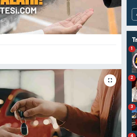
T
1
2
3
4