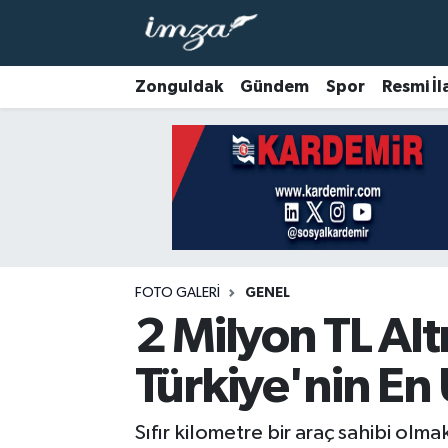
ZONGULDAK
Zonguldak Nöbetçi Eczaneler
Zonguldak
Gündem
Spor
Resmi İl
Anasayfa
Zonguldak Hava Durumu
ALAPLI
Zonguldak Trafik Yoğunluk Haritası
KOZLU
Süper Lig Puan Durumu ve Fikstür
KİLİMLİ
Tüm Manşetler
FOTO GALERI
GENEL
2 Milyon TL Altı 
BARTIN
Son Dakika Haberleri
Türkiye'nin En 
BOLU
Haber Arşivi
Sıfır kilometre bir araç sahibi olma
ÇAYCUMA