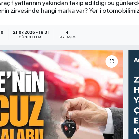
raç fiyatlarının yakından takip edildiği bu günlerd
enin zirvesinde hangi marka var? Yerli otomobilimiz
00
21.07.2026 - 18:31
4
GÜNCELLEME
PAYLAŞIM
A
Z
H
Y
Ç
E
K