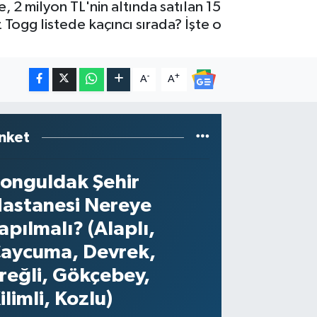
e, 2 milyon TL'nin altında satılan 15
 Togg listede kaçıncı sırada? İşte o
-
+
A
A
nket
onguldak Şehir
astanesi Nereye
apılmalı? (Alaplı,
aycuma, Devrek,
reğli, Gökçebey,
ilimli, Kozlu)