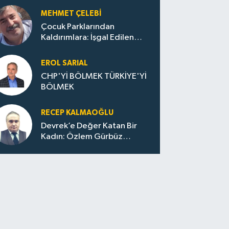
MEHMET ÇELEBI
Çocuk Parklarından
Kaldırımlara: İşgal Edilen
Huzur / Sokakta Sıfır Atık,
Evler Çöp Dolu
EROL SARIAL
CHP'Yİ BÖLMEK TÜRKİYE'Yİ
BÖLMEK
RECEP KALMAOĞLU
Devrek’e Değer Katan Bir
Kadın: Özlem Gürbüz
Ulupınar