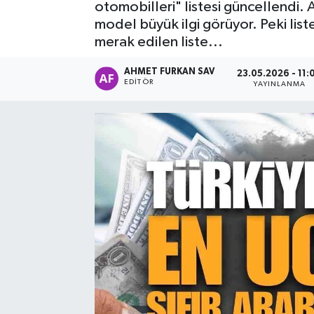
otomobilleri" listesi güncellendi. A
model büyük ilgi görüyor. Peki list
DEVREK
merak edilen liste...
DÜZCE
AHMET FURKAN SAV
23.05.2026 - 11:
EDITÖR
YAYINLANMA
EREĞLİ
GÖKÇEBEY
KARABÜK
KASTAMONU