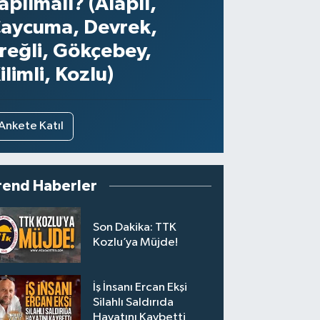
apılmalı? (Alaplı,
aycuma, Devrek,
reğli, Gökçebey,
ilimli, Kozlu)
Ankete Katıl
rend Haberler
Son Dakika: TTK
Kozlu’ya Müjde!
İş İnsanı Ercan Ekşi
Silahlı Saldırıda
Hayatını Kaybetti