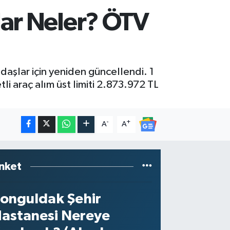
lar Neler? ÖTV
ndaşlar için yeniden güncellendi. 1
i araç alım üst limiti 2.873.972 TL
-
+
A
A
nket
onguldak Şehir
astanesi Nereye