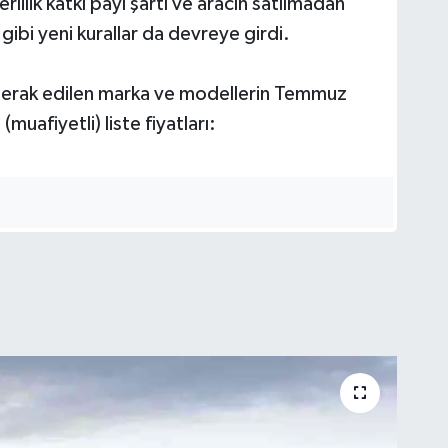
rlilik katkı payı şartı ve aracın satılmadan
ı gibi yeni kurallar da devreye girdi.
merak edilen marka ve modellerin Temmuz
muafiyetli) liste fiyatları: