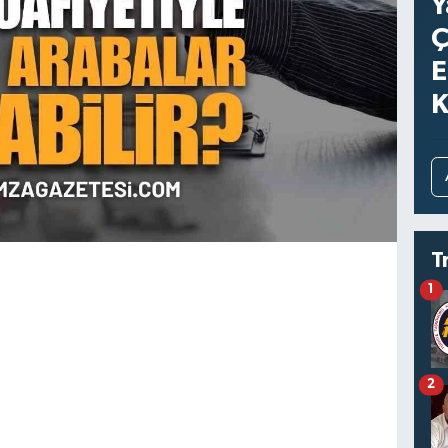
Y
Ç
E
K
T
1
2