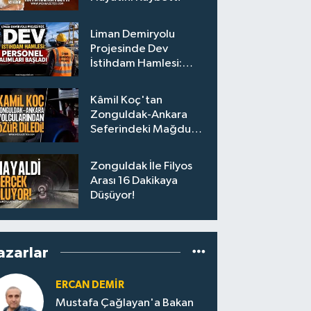
Liman Demiryolu
Projesinde Dev
İstihdam Hamlesi:
Personel Alımları
Başladı
Kâmil Koç'tan
Zonguldak-Ankara
Seferindeki Mağdur
Yolculara Bilet İadesi
Zonguldak İle Filyos
Arası 16 Dakikaya
Düşüyor!
azarlar
ERCAN DEMIR
Mustafa Çağlayan'a Bakan