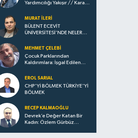
Yardımcılığı Yakışır // ​Kara
Elmastan Mavi Vatan Gazına:
Zonguldak'ın Dönüşümü..
MURAT İLERI
BÜLENT ECEVİT
ÜNİVERSİTESİ'NDE NELER
OLUYOR?
MEHMET ÇELEBI
Çocuk Parklarından
Kaldırımlara: İşgal Edilen
Huzur / Sokakta Sıfır Atık,
Evler Çöp Dolu
EROL SARIAL
CHP'Yİ BÖLMEK TÜRKİYE'Yİ
BÖLMEK
RECEP KALMAOĞLU
Devrek’e Değer Katan Bir
Kadın: Özlem Gürbüz
Ulupınar