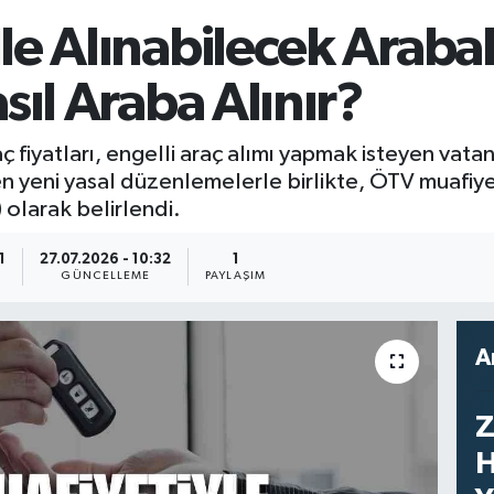
İle Alınabilecek Araba
sıl Araba Alınır?
ç fiyatları, engelli araç alımı yapmak isteyen vata
n yeni yasal düzenlemelerle birlikte, ÖTV muafiyetl
) olarak belirlendi.
1
27.07.2026 - 10:32
1
GÜNCELLEME
PAYLAŞIM
A
Z
H