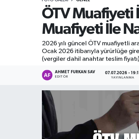
ÖTV Muafiyeti 
DEVREK
Muafiyeti İle Na
DÜZCE
2026 yılı güncel ÖTV muafiyetli ara
EREĞLİ
Ocak 2026 itibarıyla yürürlüğe gire
(vergiler dahil anahtar teslim fiyatı
GÖKÇEBEY
AHMET FURKAN SAV
07.07.2026 - 19:1
KARABÜK
EDITÖR
YAYINLANMA
KASTAMONU