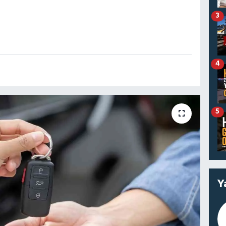
3
4
5
Y