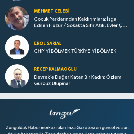
Dönemi..
MEHMET ÇELEBI
Çocuk Parklarından Kaldırımlara: İşgal
Edilen Huzur / Sokakta Sıfır Atık, Evler Çöp
Dolu
EROL SARIAL
CHP'Yİ BÖLMEK TÜRKİYE'Yİ BÖLMEK
RECEP KALMAOĞLU
Devrek’e Değer Katan Bir Kadın: Özlem
Gürbüz Ulupınar
Zonguldak Haber merkezi olan İmza Gazetesi en güncel ve son