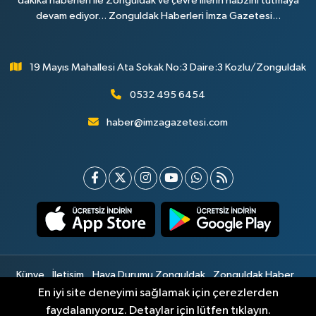
dakika haberleri ile Zonguldak ve çevre illerin nabzını tutmaya
devam ediyor... Zonguldak Haberleri İmza Gazetesi...
19 Mayıs Mahallesi Ata Sokak No:3 Daire:3 Kozlu/Zonguldak
0532 495 6454
haber@imzagazetesi.com
Künye
İletişim
Hava Durumu Zonguldak
Zonguldak Haber
Gizlilik Sözleşmesi
Hizmet Şartları
Sitemap
En iyi site deneyimi sağlamak için çerezlerden
faydalanıyoruz. Detaylar için lütfen tıklayın.