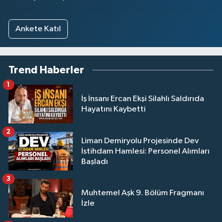
Ankete Katıl
Trend Haberler
1
İş İnsanı Ercan Ekşi Silahlı Saldırıda
Hayatını Kaybetti
2
Liman Demiryolu Projesinde Dev
İstihdam Hamlesi: Personel Alımları
Başladı
3
Muhtemel Aşk 9. Bölüm Fragmanı
İzle