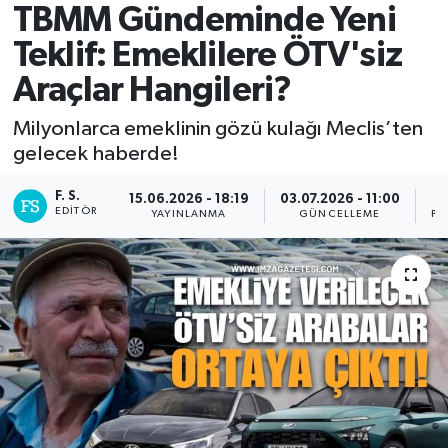
TBMM Gündeminde Yeni
DEVREK
Teklif: Emeklilere ÖTV'siz
Araçlar Hangileri?
DÜZCE
Milyonlarca emeklinin gözü kulağı Meclis’ten
EREĞLİ
gelecek haberde!
GÖKÇEBEY
F. S.
15.06.2026 - 18:19
03.07.2026 - 11:00
EDITÖR
YAYINLANMA
GÜNCELLEME
PA
KARABÜK
KASTAMONU