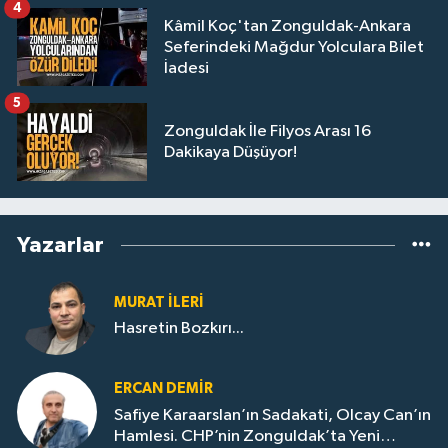
4
Kâmil Koç'tan Zonguldak-Ankara
Seferindeki Mağdur Yolculara Bilet
İadesi
5
Zonguldak İle Filyos Arası 16
Dakikaya Düşüyor!
Yazarlar
MURAT İLERI
Hasretin Bozkırı...
ERCAN DEMIR
Safiye Karaarslan’ın Sadakati, Olcay Can’ın
Hamlesi. CHP’nin Zonguldak’ta Yeni