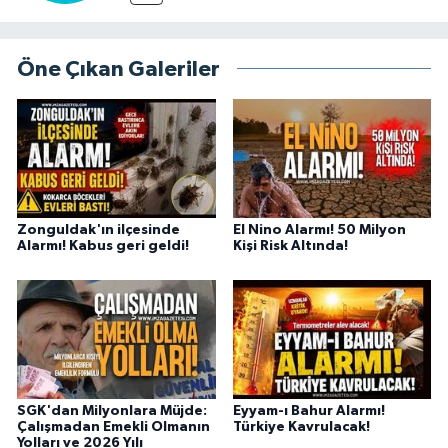
Öne Çıkan Galeriler
Zonguldak'ın ilçesinde
El Nino Alarmı! 50 Milyon
Alarmı! Kabus geri geldi!
Kişi Risk Altında!
SGK'dan Milyonlara Müjde:
Eyyam-ı Bahur Alarmı!
Çalışmadan Emekli Olmanın
Türkiye Kavrulacak!
Yolları ve 2026 Yılı