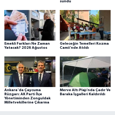
sundu
Emekli Farkları Ne Zaman
Geleceğin Temelleri Kozma
Yatacak? 2026 Ağustos
Camii’nde Atıldı
Ankara'da Çaycuma
Merve Altı Plajı’nda Çadır Ve
Rüzgarı: AK Parti İlçe
Baraka İşgalleri Kaldırıldı
Yönetiminden Zonguldak
Milletvekillerine Çıkarma