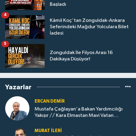
Başladı
4
Kâmil Koç'tan Zonguldak-Ankara
Seferindeki Mağdur Yolculara Bilet
İadesi
5
Zonguldak İle Filyos Arası 16
Dakikaya Düşüyor!
Yazarlar
ERCAN DEMIR
Mustafa Çağlayan'a Bakan Yardımcılığı
Yakışır // ​Kara Elmastan Mavi Vatan
Gazına: Zonguldak'ın Dönüşümü..
MURAT İLERI