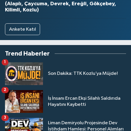
(Alaplı, Çaycuma, Devrek, Ereğli, Gökçebey,
Kilimli, Kozlu)
Ankete Katıl
Trend Haberler
1
Son Dakika: TTK Kozlu’ya Müjde!
2
İş İnsanı Ercan Ekşi Silahlı Saldırıda
Hayatını Kaybetti
3
Liman Demiryolu Projesinde Dev
İstihdam Hamlesi: Personel Alımları