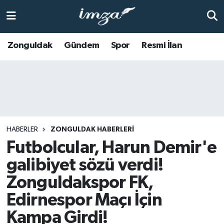
ZONGULDAK
Zonguldak Nöbetçi Eczaneler
Zonguldak
Gündem
Spor
Resmi İlan
Anasayfa
Zonguldak Hava Durumu
ALAPLI
Zonguldak Trafik Yoğunluk Haritası
KOZLU
Süper Lig Puan Durumu ve Fikstür
HABERLER
ZONGULDAK HABERLERI
KİLİMLİ
Tüm Manşetler
Futbolcular, Harun Demir'e
galibiyet sözü verdi!
BARTIN
Son Dakika Haberleri
Zonguldakspor FK,
BOLU
Haber Arşivi
Edirnespor Maçı İçin
Kampa Girdi!
ÇAYCUMA