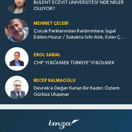
BÜLENT ECEVİT ÜNİVERSİTESİ'NDE NELER
OLUYOR?
MEHMET ÇELEBI
Çocuk Parklarından Kaldırımlara: İşgal
Edilen Huzur / Sokakta Sıfır Atık, Evler Çöp
Dolu
EROL SARIAL
CHP'Yİ BÖLMEK TÜRKİYE'Yİ BÖLMEK
RECEP KALMAOĞLU
Devrek’e Değer Katan Bir Kadın: Özlem
Gürbüz Ulupınar