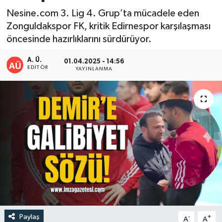
Nesine.com 3. Lig 4. Grup’ta mücadele eden
DEVREK
Zonguldakspor FK, kritik Edirnespor karşılaşması
öncesinde hazırlıklarını sürdürüyor.
DÜZCE
A. Ü.
01.04.2025 - 14:56
EREĞLİ
EDITÖR
YAYINLANMA
GÖKÇEBEY
KARABÜK
KASTAMONU
Paylaş
-
+
A
A