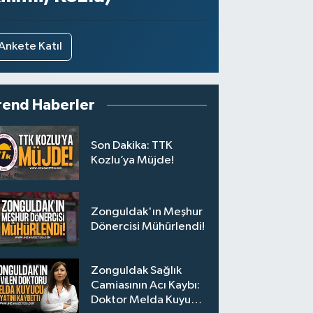
Ankete Katıl
rend Haberler
Son Dakika: TTK
Kozlu’ya Müjde!
Zonguldak'ın Meşhur
Dönercisi Mühürlendi!
Zonguldak Sağlık
Camiasının Acı Kaybı:
Doktor Melda Kuyucu