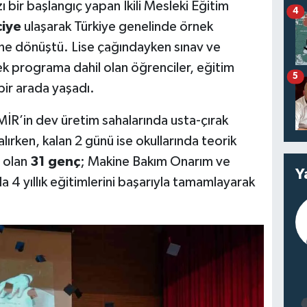
bir başlangıç yapan İkili Mesleki Eğitim
4
ciye
ulaşarak Türkiye genelinde örnek
ine dönüştü. Lise çağındayken sınav ve
ek programa dahil olan öğrenciler, eğitim
5
bir arada yaşadı.
İR’in dev üretim sahalarında usta-çırak
alırken, kalan 2 günü ise okullarında teorik
n olan
31 genç
; Makine Bakım Onarım ve
Y
 4 yıllık eğitimlerini başarıyla tamamlayarak