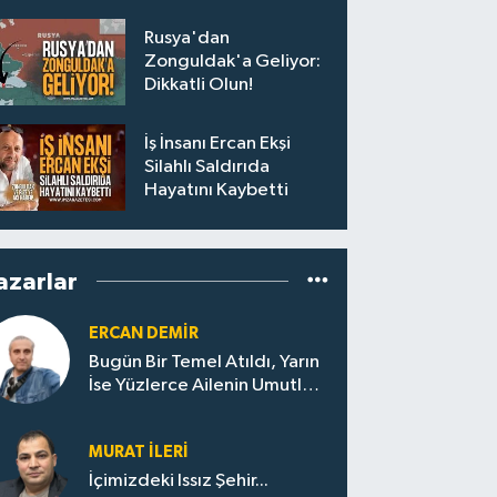
Hayatını Kaybetti
Rusya'dan
Zonguldak'a Geliyor:
Dikkatli Olun!
İş İnsanı Ercan Ekşi
Silahlı Saldırıda
Hayatını Kaybetti
azarlar
ERCAN DEMIR
Bugün Bir Temel Atıldı, Yarın
İse Yüzlerce Ailenin Umutları
Yükselecek…
MURAT İLERI
İçimizdeki Issız Şehir...