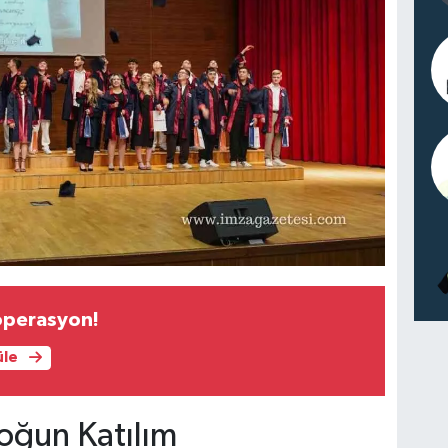
operasyon!
üle
oğun Katılım