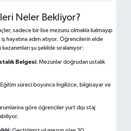
eri Neler Bekliyor?
ler, sadece bir lise mezunu olmakla kalmayıp
 iş hayatına adım atıyor. Öğrencilerin elde
 kazanımları şu şekilde sıralanıyor:
talık Belgesi:
Mezunlar doğrudan ustalık
Eğitim süreci boyunca İngilizce, bilgisayar ve
rumlarına göre öğrenciler yurt dışı staj
abiliyor.
iği:
Geçtiğimiz yıl mezun olan 30