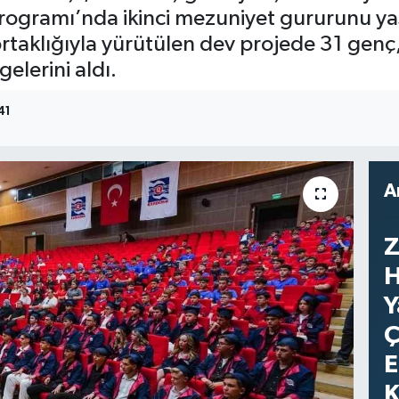
 Programı’nda ikinci mezuniyet gururunu yaşad
aklığıyla yürütülen dev projede 31 genç, z
lerini aldı.
41
A
Z
H
Y
Ç
E
K