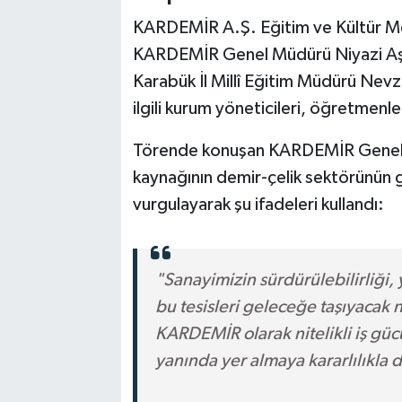
KARDEMİR A.Ş. Eğitim ve Kültür M
KARDEMİR Genel Müdürü Niyazi Aşkı
Karabük İl Millî Eğitim Müdürü Nev
ilgili kurum yöneticileri, öğretmenler
Törende konuşan KARDEMİR Genel Müd
kaynağının demir-çelik sektörünün 
vurgulayarak şu ifadeleri kullandı:
"Sanayimizin sürdürülebilirliği, y
bu tesisleri geleceğe taşıyacak 
KARDEMİR olarak nitelikli iş gü
yanında yer almaya kararlılıkla