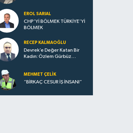
EROL SARIAL
CHP'Yİ BÖLMEK TÜRKİYE'Yİ
BÖLMEK
RECEP KALMAOĞLU
Devrek’e Değer Katan Bir
Kadın: Özlem Gürbüz
Ulupınar
MEHMET ÇELIK
“BİRKAÇ CESUR İŞ İNSANI”