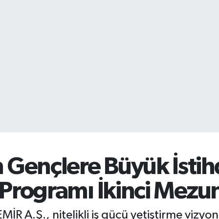
ençlere Büyük İstihda
Programı İkinci Mezunl
MİR A.Ş., nitelikli iş gücü yetiştirme viz