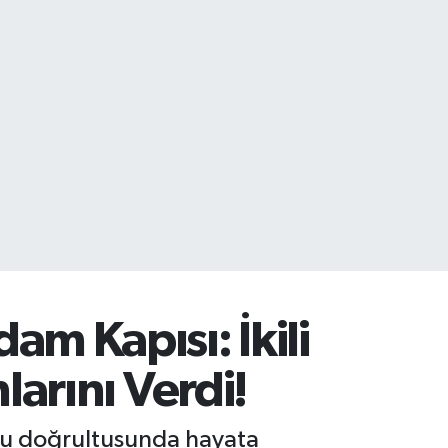
m Kapısı: İkili
arını Verdi!
yonu doğrultusunda hayata