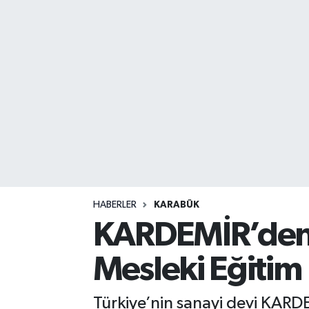
DEVREK
DÜZCE
EREĞLİ
GÖKÇEBEY
KARABÜK
KASTAMONU
HABERLER
KARABÜK
KARDEMİR’den G
Mesleki Eğitim 
Türkiye’nin sanayi devi KARDE