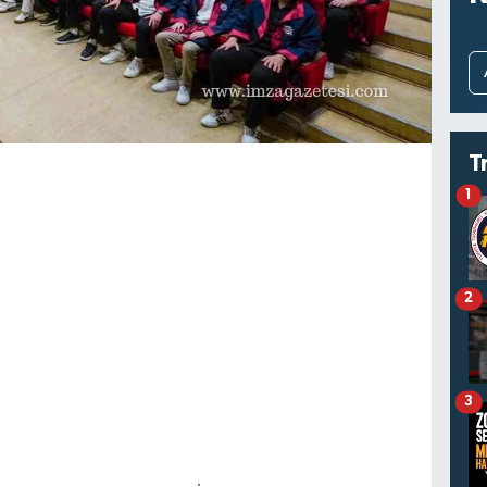
T
1
2
3