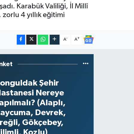
ı. Karabük Valiliği, İl Millî
orlu 4 yıllık eğitimi
-
+
A
A
nket
onguldak Şehir
astanesi Nereye
apılmalı? (Alaplı,
aycuma, Devrek,
reğli, Gökçebey,
ilimli, Kozlu)