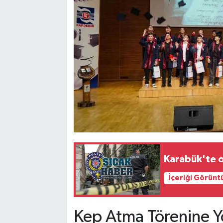
Karabük'te 
İçeriği Görünt
Kep Atma Törenine Y