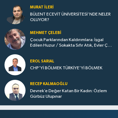
MURAT İLERI
BÜLENT ECEVİT ÜNİVERSİTESİ'NDE NELER
OLUYOR?
MEHMET ÇELEBI
Çocuk Parklarından Kaldırımlara: İşgal
Edilen Huzur / Sokakta Sıfır Atık, Evler Çöp
Dolu
EROL SARIAL
CHP'Yİ BÖLMEK TÜRKİYE'Yİ BÖLMEK
RECEP KALMAOĞLU
Devrek’e Değer Katan Bir Kadın: Özlem
Gürbüz Ulupınar