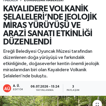
HABERLER
ZONGULDAK HABERLERI
KAYALIDERE VOLKANİK
DEVREK
ŞELALELERİ’NDE JEOLOJİK
DÜZCE
MİRAS YÜRÜYÜŞÜ VE
ARAZİ SANATI ETKİNLİĞİ
EREĞLİ
DÜZENLENDİ
GÖKÇEBEY
Ereğli Belediyesi Oyuncak Müzesi tarafından
KARABÜK
düzenlenen doğa yürüyüşü ve farkındalık
etkinliğinde, doğaseverler kentin önemli jeolojik
KASTAMONU
miraslarından biri olan Kayalıdere Volkanik
Şelaleleri’nde buluştu.
A. Ü.
06.07.2026 - 15:24
3
EDITÖR
YAYINLANMA
PAYLAŞIM