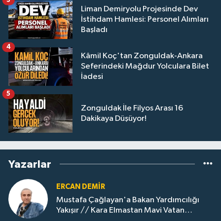
3
Liman Demiryolu Projesinde Dev
İstihdam Hamlesi: Personel Alımları
Başladı
4
Kâmil Koç'tan Zonguldak-Ankara
Seferindeki Mağdur Yolculara Bilet
İadesi
5
Zonguldak İle Filyos Arası 16
Dakikaya Düşüyor!
Yazarlar
ERCAN DEMIR
Mustafa Çağlayan'a Bakan Yardımcılığı
Yakışır // ​Kara Elmastan Mavi Vatan
Gazına: Zonguldak'ın Dönüşümü..