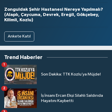
Zonguldak Şehir Hastanesi Nereye Yapılmalı?
(Alaplı, Çaycuma, Devrek, Ereğli, Gökçebey,
Kilimli, Kozlu)
Ankete Katıl
Trend Haberler
1
Son Dakika: TTK Kozlu’ya Müjde!
2
İş İnsanı Ercan Ekşi Silahlı Saldırıda
Hayatını Kaybetti