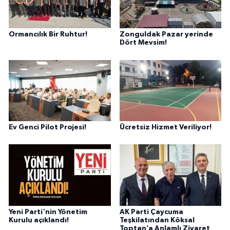
Ormancılık Bir Ruhtur!
Zonguldak Pazar yerinde
Dört Mevsim!
Ev Genci Pilot Projesi!
Ücretsiz Hizmet Veriliyor!
Yeni Parti'nin Yönetim
AK Parti Çaycuma
Kurulu açıklandı!
Teşkilatından Köksal
Toptan’a Anlamlı Ziyaret