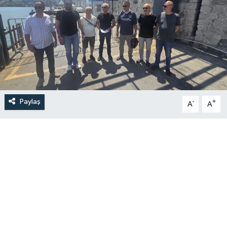
Paylaş
-
+
A
A