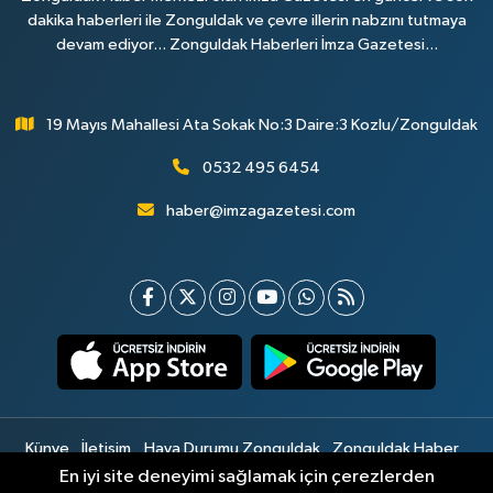
dakika haberleri ile Zonguldak ve çevre illerin nabzını tutmaya
devam ediyor... Zonguldak Haberleri İmza Gazetesi...
19 Mayıs Mahallesi Ata Sokak No:3 Daire:3 Kozlu/Zonguldak
0532 495 6454
haber@imzagazetesi.com
Künye
İletişim
Hava Durumu Zonguldak
Zonguldak Haber
Gizlilik Sözleşmesi
Hizmet Şartları
Sitemap
En iyi site deneyimi sağlamak için çerezlerden