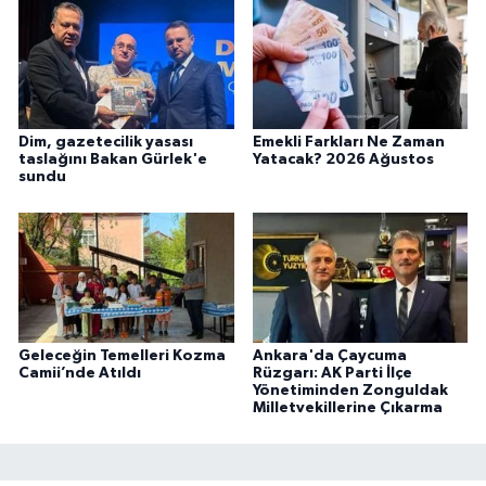
Dim, gazetecilik yasası
Emekli Farkları Ne Zaman
taslağını Bakan Gürlek'e
Yatacak? 2026 Ağustos
sundu
Geleceğin Temelleri Kozma
Ankara'da Çaycuma
Camii’nde Atıldı
Rüzgarı: AK Parti İlçe
Yönetiminden Zonguldak
Milletvekillerine Çıkarma