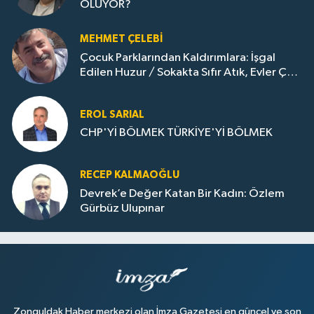
OLUYOR?
MEHMET ÇELEBI
Çocuk Parklarından Kaldırımlara: İşgal
Edilen Huzur / Sokakta Sıfır Atık, Evler Çöp
Dolu
EROL SARIAL
CHP'Yİ BÖLMEK TÜRKİYE'Yİ BÖLMEK
RECEP KALMAOĞLU
Devrek’e Değer Katan Bir Kadın: Özlem
Gürbüz Ulupınar
Zonguldak Haber merkezi olan İmza Gazetesi en güncel ve son