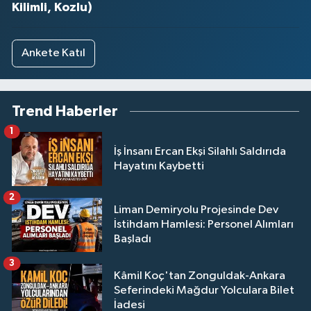
Kilimli, Kozlu)
Ankete Katıl
Trend Haberler
1
İş İnsanı Ercan Ekşi Silahlı Saldırıda
Hayatını Kaybetti
2
Liman Demiryolu Projesinde Dev
İstihdam Hamlesi: Personel Alımları
Başladı
3
Kâmil Koç'tan Zonguldak-Ankara
Seferindeki Mağdur Yolculara Bilet
İadesi