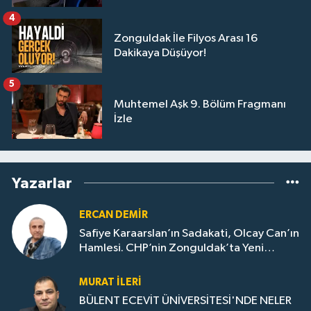
4
Zonguldak İle Filyos Arası 16
Dakikaya Düşüyor!
5
Muhtemel Aşk 9. Bölüm Fragmanı
İzle
Yazarlar
ERCAN DEMIR
Safiye Karaarslan’ın Sadakati, Olcay Can’ın
Hamlesi. CHP’nin Zonguldak’ta Yeni
Dönemi..
MURAT İLERI
BÜLENT ECEVİT ÜNİVERSİTESİ'NDE NELER