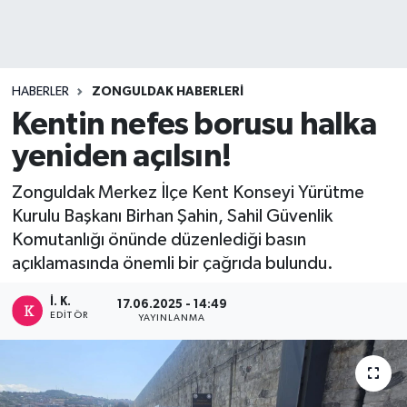
DEVREK
DÜZCE
HABERLER
ZONGULDAK HABERLERI
Kentin nefes borusu halka
EREĞLİ
yeniden açılsın!
GÖKÇEBEY
Zonguldak Merkez İlçe Kent Konseyi Yürütme
Kurulu Başkanı Birhan Şahin, Sahil Güvenlik
KARABÜK
Komutanlığı önünde düzenlediği basın
açıklamasında önemli bir çağrıda bulundu.
KASTAMONU
İ. K.
17.06.2025 - 14:49
EDITÖR
YAYINLANMA