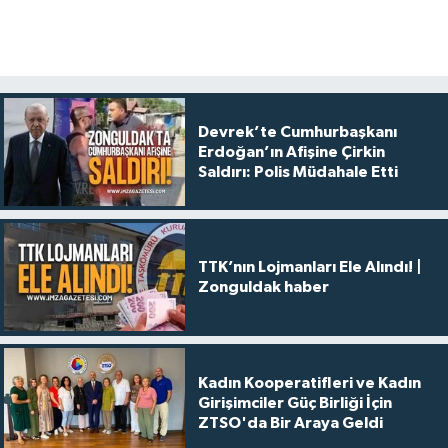
Devrek’te Cumhurbaşkanı
Erdoğan’ın Afişine Çirkin
Saldırı: Polis Müdahale Etti
TTK’nın Lojmanları Ele Alındı! |
Zonguldak haber
Kadın Kooperatifleri ve Kadın
Girişimciler Güç Birliği İçin
ZTSO'da Bir Araya Geldi