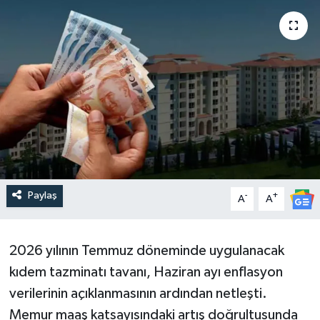
Paylaş
-
+
A
A
2026 yılının Temmuz döneminde uygulanacak
kıdem tazminatı tavanı, Haziran ayı enflasyon
verilerinin açıklanmasının ardından netleşti.
Memur maaş katsayısındaki artış doğrultusunda