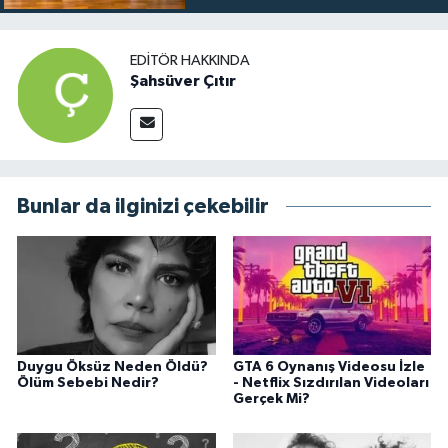
EDITÖR HAKKINDA
Şahsüver Çıtır
Bunlar da ilginizi çekebilir
Duygu Öksüz Neden Öldü?
GTA 6 Oynanış Videosu İzle
Ölüm Sebebi Nedir?
- Netflix Sızdırılan Videoları
Gerçek Mi?