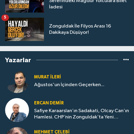
Seferindeki Mağdur Yolculara Bilet
İadesi
5
Zonguldak İle Filyos Arası 16
Dakikaya Düşüyor!
Yazarlar
MURAT İLERI
Ağustos'un İçinden Geçerken...
ERCAN DEMIR
Safiye Karaarslan’ın Sadakati, Olcay Can’ın
Hamlesi. CHP’nin Zonguldak’ta Yeni
Dönemi..
MEHMET ÇELEBI