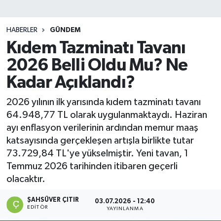
DEVREK
HABERLER
GÜNDEM
DÜZCE
Kıdem Tazminatı Tavanı
2026 Belli Oldu Mu? Ne
EREĞLİ
Kadar Açıklandı?
GÖKÇEBEY
2026 yılının ilk yarısında kıdem tazminatı tavanı
64.948,77 TL olarak uygulanmaktaydı. Haziran
KARABÜK
ayı enflasyon verilerinin ardından memur maaş
katsayısında gerçekleşen artışla birlikte tutar
KASTAMONU
73.729,84 TL'ye yükselmiştir. Yeni tavan, 1
Temmuz 2026 tarihinden itibaren geçerli
olacaktır.
ŞAHSÜVER ÇITIR
03.07.2026 - 12:40
EDITÖR
YAYINLANMA