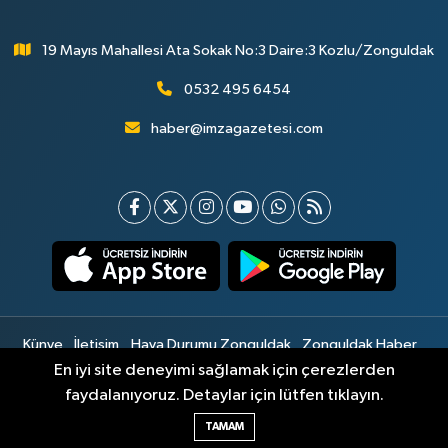
19 Mayıs Mahallesi Ata Sokak No:3 Daire:3 Kozlu/Zonguldak
0532 495 6454
haber@imzagazetesi.com
Künye
İletişim
Hava Durumu Zonguldak
Zonguldak Haber
Gizlilik Sözleşmesi
Hizmet Şartları
Sitemap
En iyi site deneyimi sağlamak için çerezlerden
faydalanıyoruz. Detaylar için lütfen tıklayın.
Haber Yazılımı:
TE Bilişim
TAMAM