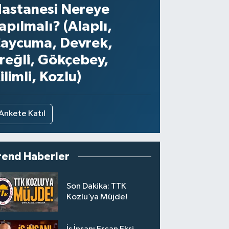
astanesi Nereye
apılmalı? (Alaplı,
aycuma, Devrek,
reğli, Gökçebey,
ilimli, Kozlu)
Ankete Katıl
rend Haberler
Son Dakika: TTK
Kozlu’ya Müjde!