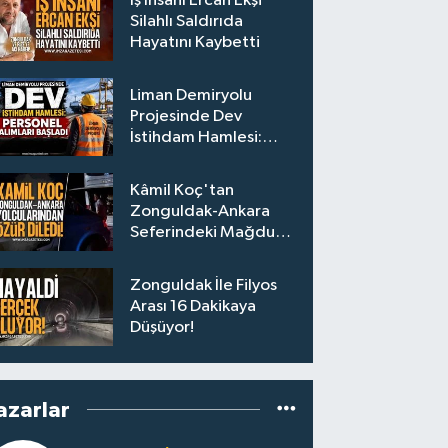
İş İnsanı Ercan Ekşi
Silahlı Saldırıda
Hayatını Kaybetti
Liman Demiryolu
Projesinde Dev
İstihdam Hamlesi:
Personel Alımları
Başladı
Kâmil Koç'tan
Zonguldak-Ankara
Seferindeki Mağdur
Yolculara Bilet İadesi
Zonguldak İle Filyos
Arası 16 Dakikaya
Düşüyor!
azarlar