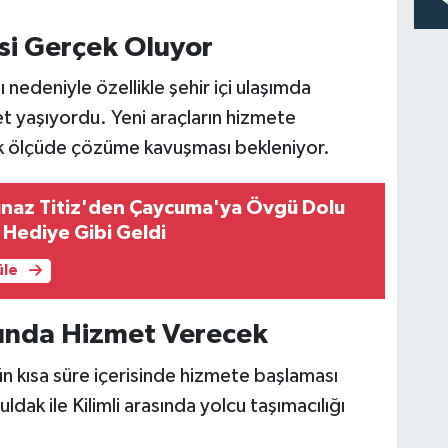
si Gerçek Oluyor
nedeniyle özellikle şehir içi ulaşımda
t yaşıyordu. Yeni araçların hizmete
ük ölçüde çözüme kavuşması bekleniyor.
ınaz Titiz'den Çaycuma'ya Övgü Dolu
 Hediye Gibi Geldi
üle
tında Hizmet Verecek
ün kısa süre içerisinde hizmete başlaması
ldak ile Kilimli arasında yolcu taşımacılığı