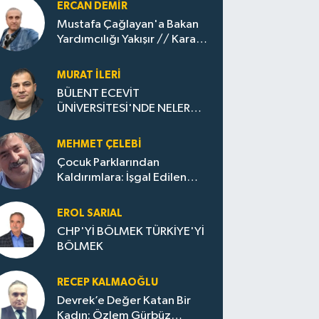
ERCAN DEMIR
Mustafa Çağlayan'a Bakan
Yardımcılığı Yakışır // ​Kara
Elmastan Mavi Vatan Gazına:
Zonguldak'ın Dönüşümü..
MURAT İLERI
BÜLENT ECEVİT
ÜNİVERSİTESİ'NDE NELER
OLUYOR?
MEHMET ÇELEBI
Çocuk Parklarından
Kaldırımlara: İşgal Edilen
Huzur / Sokakta Sıfır Atık,
Evler Çöp Dolu
EROL SARIAL
CHP'Yİ BÖLMEK TÜRKİYE'Yİ
BÖLMEK
RECEP KALMAOĞLU
Devrek’e Değer Katan Bir
Kadın: Özlem Gürbüz