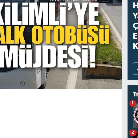
H
Y
Ç
E
K
T
1
2