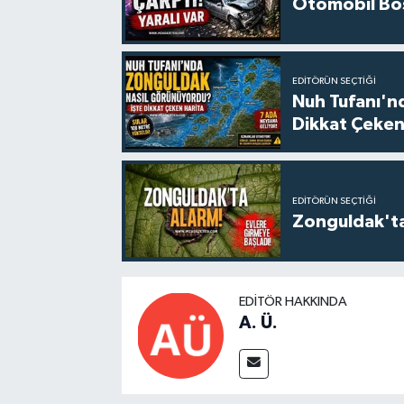
Otomobil Boş 
EDITÖRÜN SEÇTIĞI
Nuh Tufanı'n
Dikkat Çeken
EDITÖRÜN SEÇTIĞI
Zonguldak'ta
EDITÖR HAKKINDA
A. Ü.