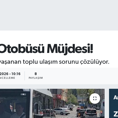
 Otobüsü Müjdesi!
r yaşanan toplu ulaşım sorunu çözülüyor.
2026 - 10:16
8
NCELLEME
PAYLAŞIM
A
Z