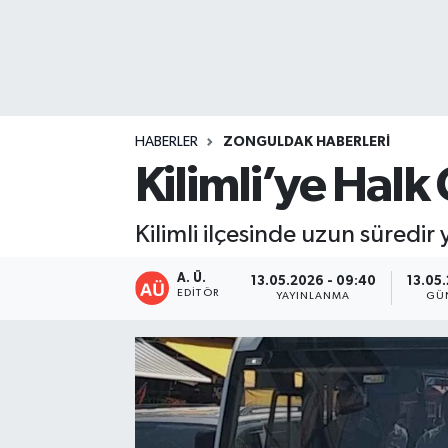
DEVREK
DÜZCE
EREĞLİ
HABERLER
ZONGULDAK HABERLERI
Kilimli’ye Halk
GÖKÇEBEY
Kilimli ilçesinde uzun süredi
KARABÜK
A. Ü.
13.05.2026 - 09:40
13.05.
KASTAMONU
EDITÖR
YAYINLANMA
GÜ