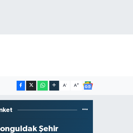
-
+
A
A
nket
onguldak Şehir