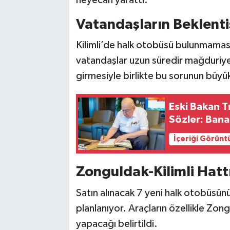
Vatandaşların Beklenti
Kilimli’de halk otobüsü bulunmaması 
vatandaşlar uzun süredir mağduriye
girmesiyle birlikte bu sorunun büy
Eski Bakan T
Sözler: Bana
İçeriği Görünt
Zonguldak-Kilimli Hat
Satın alınacak 7 yeni halk otobüsün
planlanıyor. Araçların özellikle Zongu
yapacağı belirtildi.