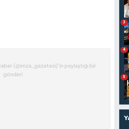
3
4
aber (@imza_gazetesi)'in paylaştığı bir
gönderi
5
Y