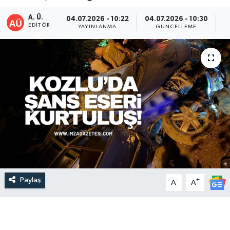
A. Ü.
04.07.2026 - 10:22
04.07.2026 - 10:30
EDITÖR
YAYINLANMA
GÜNCELLEME
P
Paylaş
-
+
A
A