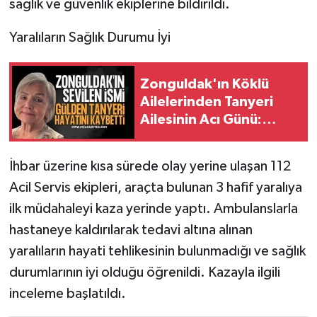
sağlık ve güvenlik ekiplerine bildirildi.
​Yaralıların Sağlık Durumu İyi
Zonguldak'ın Köklü
Ailelerinden Tanyeri
Ailesinin Acı Günü:
Gülden Tanyeri Hayatını
Kaybetti
​İhbar üzerine kısa sürede olay yerine ulaşan 112
Acil Servis ekipleri, araçta bulunan 3 hafif yaralıya
ilk müdahaleyi kaza yerinde yaptı. Ambulanslarla
hastaneye kaldırılarak tedavi altına alınan
yaralıların hayati tehlikesinin bulunmadığı ve sağlık
durumlarının iyi olduğu öğrenildi. Kazayla ilgili
inceleme başlatıldı.