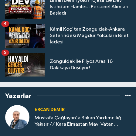
Liman Demiryolu Projesinde Dev
İstihdam Hamlesi: Personel Alımları
Başladı
4
Kâmil Koç'tan Zonguldak-Ankara
Seferindeki Mağdur Yolculara Bilet
İadesi
5
Zonguldak İle Filyos Arası 16
Dakikaya Düşüyor!
Yazarlar
ERCAN DEMIR
Mustafa Çağlayan'a Bakan Yardımcılığı
Yakışır // ​Kara Elmastan Mavi Vatan
Gazına: Zonguldak'ın Dönüşümü..