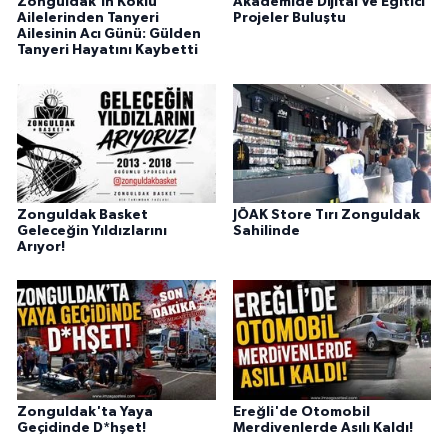
Zonguldak'ın Köklü
Akademide Dijital Ve Eğitici
Ailelerinden Tanyeri
Projeler Buluştu
Ailesinin Acı Günü: Gülden
Tanyeri Hayatını Kaybetti
Zonguldak Basket
JÖAK Store Tırı Zonguldak
Geleceğin Yıldızlarını
Sahilinde
Arıyor!
Zonguldak'ta Yaya
Ereğli'de Otomobil
Geçidinde D*hşet!
Merdivenlerde Asılı Kaldı!