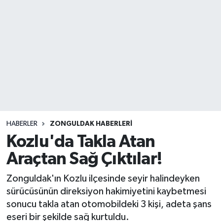
DEVREK
DÜZCE
EREĞLİ
GÖKÇEBEY
KARABÜK
HABERLER
ZONGULDAK HABERLERI
Kozlu'da Takla Atan
KASTAMONU
Araçtan Sağ Çıktılar!
Zonguldak'ın Kozlu ilçesinde seyir halindeyken
sürücüsünün direksiyon hakimiyetini kaybetmesi
sonucu takla atan otomobildeki 3 kişi, adeta şans
eseri bir şekilde sağ kurtuldu.