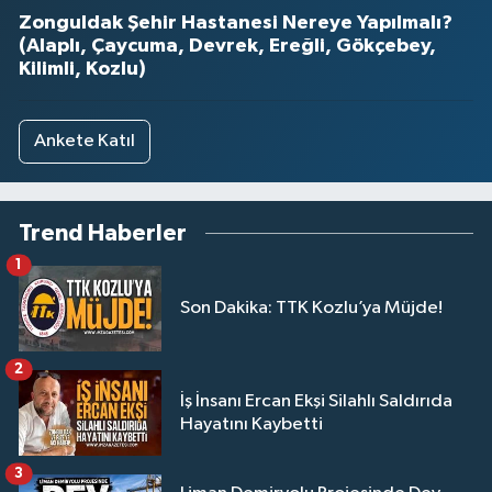
Zonguldak Şehir Hastanesi Nereye Yapılmalı?
(Alaplı, Çaycuma, Devrek, Ereğli, Gökçebey,
Kilimli, Kozlu)
Ankete Katıl
Trend Haberler
1
Son Dakika: TTK Kozlu’ya Müjde!
2
İş İnsanı Ercan Ekşi Silahlı Saldırıda
Hayatını Kaybetti
3