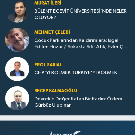
MURAT İLERI
BÜLENT ECEVİT ÜNİVERSİTESİ'NDE NELER
OLUYOR?
MEHMET ÇELEBI
Çocuk Parklarından Kaldırımlara: İşgal
Edilen Huzur / Sokakta Sıfır Atık, Evler Çöp
Dolu
EROL SARIAL
CHP'Yİ BÖLMEK TÜRKİYE'Yİ BÖLMEK
RECEP KALMAOĞLU
Devrek’e Değer Katan Bir Kadın: Özlem
Gürbüz Ulupınar