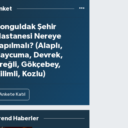
nket
onguldak Şehir
astanesi Nereye
apılmalı? (Alaplı,
aycuma, Devrek,
reğli, Gökçebey,
ilimli, Kozlu)
Ankete Katıl
rend Haberler