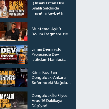
İş İnsanı Ercan Ekşi
Silahlı Saldırıda
Hayatını Kaybetti
Muhtemel Aşk 9.
Bölüm Fragmanı İzle
Liman Demiryolu
Projesinde Dev
İstihdam Hamlesi:
Personel Alımları
Başladı
Kâmil Koç'tan
Zonguldak-Ankara
Seferindeki Mağdur
Yolculara Bilet İadesi
Zonguldak İle Filyos
Arası 16 Dakikaya
Düşüyor!