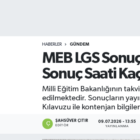
DEVREK
DÜZCE
EREĞLİ
HABERLER
GÜNDEM
MEB LGS Sonuçl
GÖKÇEBEY
Sonuç Saati Ka
KARABÜK
Milli Eğitim Bakanlığının ta
KASTAMONU
edilmektedir. Sonuçların yay
Kılavuzu ile kontenjan bilgile
ŞAHSÜVER ÇITIR
09.07.2026 - 13:55
EDITÖR
YAYINLANMA