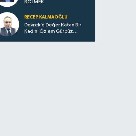
BÖLMEK
RECEP KALMAOĞLU
Devrek’e Değer Katan Bir
Kadın: Özlem Gürbüz
Ulupınar