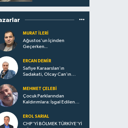
azarlar
MURAT İLERI
Ağustos'un İçinden
Geçerken...
ERCAN DEMIR
Safiye Karaarslan’ın
Sadakati, Olcay Can’ın
Hamlesi. CHP’nin
Zonguldak’ta Yeni Dönemi..
MEHMET ÇELEBI
Çocuk Parklarından
Kaldırımlara: İşgal Edilen
Huzur / Sokakta Sıfır Atık,
Evler Çöp Dolu
EROL SARIAL
CHP'Yİ BÖLMEK TÜRKİYE'Yİ