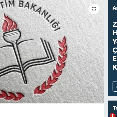
A
Z
H
Y
Ç
E
K
T
1