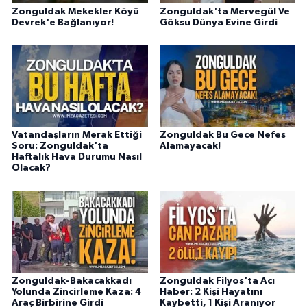
Zonguldak Mekekler Köyü
Zonguldak'ta Mervegül Ve
Devrek'e Bağlanıyor!
Göksu Dünya Evine Girdi
Vatandaşların Merak Ettiği
Zonguldak Bu Gece Nefes
Soru: Zonguldak'ta
Alamayacak!
Haftalık Hava Durumu Nasıl
Olacak?
Zonguldak-Bakacakkadı
Zonguldak Filyos'ta Acı
Yolunda Zincirleme Kaza: 4
Haber: 2 Kişi Hayatını
Araç Birbirine Girdi
Kaybetti, 1 Kişi Aranıyor