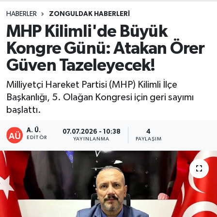
HABERLER
ZONGULDAK HABERLERI
DEVREK
MHP Kilimli'de Büyük
DÜZCE
Kongre Günü: Atakan Örer
Güven Tazeleyecek!
EREĞLİ
Milliyetçi Hareket Partisi (MHP) Kilimli İlçe
GÖKÇEBEY
Başkanlığı, 5. Olağan Kongresi için geri sayımı
başlattı.
KARABÜK
A. Ü.
07.07.2026 - 10:38
4
EDITÖR
YAYINLANMA
PAYLAŞIM
KASTAMONU