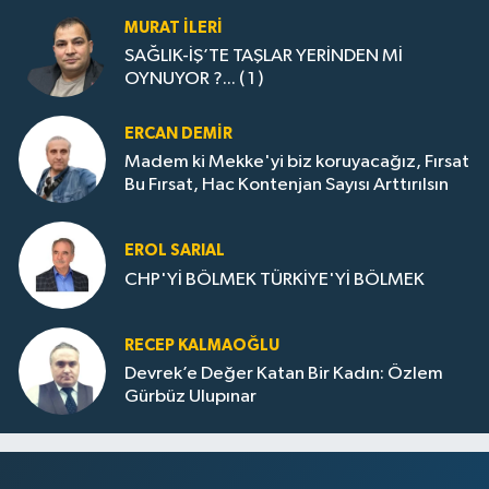
MURAT İLERI
SAĞLIK-İŞ’TE TAŞLAR YERİNDEN Mİ
OYNUYOR ?... ( 1 )
ERCAN DEMIR
Madem ki Mekke'yi biz koruyacağız, Fırsat
Bu Fırsat, Hac Kontenjan Sayısı Arttırılsın
EROL SARIAL
CHP'Yİ BÖLMEK TÜRKİYE'Yİ BÖLMEK
RECEP KALMAOĞLU
Devrek’e Değer Katan Bir Kadın: Özlem
Gürbüz Ulupınar