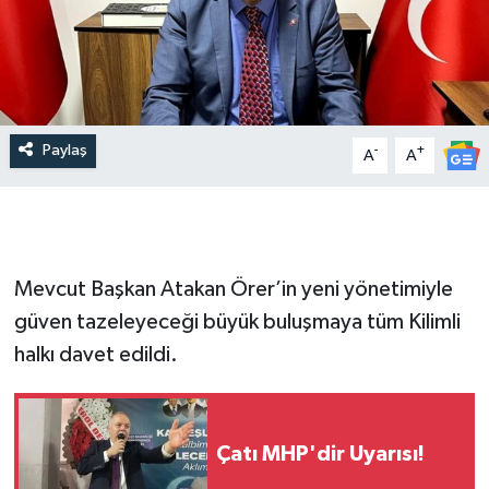
Paylaş
-
+
A
A
Mevcut Başkan Atakan Örer’in yeni yönetimiyle
güven tazeleyeceği büyük buluşmaya tüm Kilimli
halkı davet edildi.
Çatı MHP'dir Uyarısı!