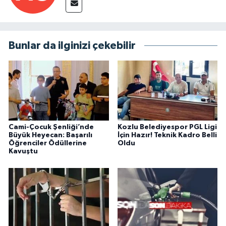
Bunlar da ilginizi çekebilir
Cami-Çocuk Şenliği’nde
Kozlu Belediyespor PGL Ligi
Büyük Heyecan: Başarılı
İçin Hazır! Teknik Kadro Belli
Öğrenciler Ödüllerine
Oldu
Kavuştu