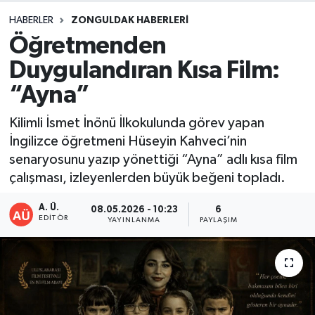
HABERLER
ZONGULDAK HABERLERI
DEVREK
Öğretmenden
DÜZCE
Duygulandıran Kısa Film:
“Ayna”
EREĞLİ
Kilimli İsmet İnönü İlkokulunda görev yapan
GÖKÇEBEY
İngilizce öğretmeni Hüseyin Kahveci’nin
senaryosunu yazıp yönettiği “Ayna” adlı kısa film
KARABÜK
çalışması, izleyenlerden büyük beğeni topladı.
KASTAMONU
A. Ü.
08.05.2026 - 10:23
6
EDITÖR
YAYINLANMA
PAYLAŞIM