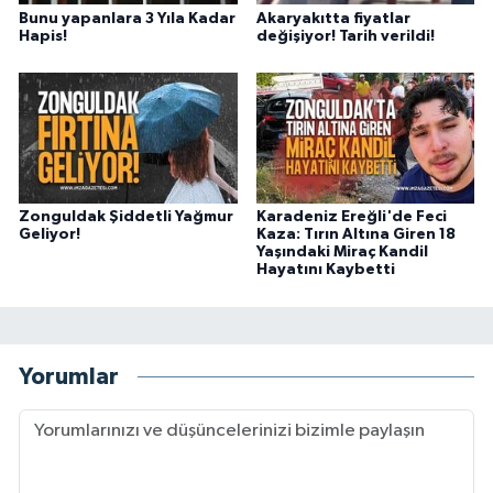
Bunu yapanlara 3 Yıla Kadar
Akaryakıtta fiyatlar
Hapis!
değişiyor! Tarih verildi!
Zonguldak Şiddetli Yağmur
Karadeniz Ereğli'de Feci
Geliyor!
Kaza: Tırın Altına Giren 18
Yaşındaki Miraç Kandil
Hayatını Kaybetti
Yorumlar