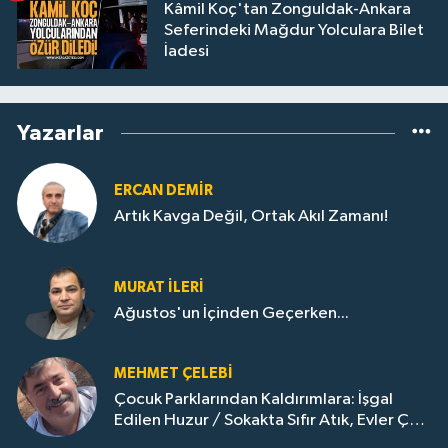
Kâmil Koç'tan Zonguldak-Ankara
Seferindeki Mağdur Yolculara Bilet
İadesi
Yazarlar
ERCAN DEMIR
Artık Kavga Değil, Ortak Akıl Zamanı!
MURAT İLERI
Ağustos'un İçinden Geçerken...
MEHMET ÇELEBI
Çocuk Parklarından Kaldırımlara: İşgal
Edilen Huzur / Sokakta Sıfır Atık, Evler Çöp
Dolu