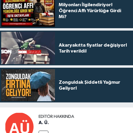
Milyonları İlgilendiriyor!
Öğrenci Affı Yürürlüğe Girdi
Mi?
Akaryakıtta fiyatlar değişiyor!
Tarih verildi!
Zonguldak Şiddetli Yağmur
Geliyor!
EDITÖR HAKKINDA
A. Ü.