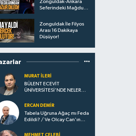
Zonguldak-Ankara
Seferindeki Mağdur
Yolculara Bilet İadesi
Zonguldak İle Filyos
Arası 16 Dakikaya
Düşüyor!
azarlar
MURAT İLERI
BÜLENT ECEVİT
ÜNİVERSİTESİ'NDE NELER
OLUYOR?
ERCAN DEMIR
Tabela Uğruna Ağaç mı Feda
Edildi? / Ve Olcay Can'ın
Sınavı Başladı
MEHMET ÇELEBI