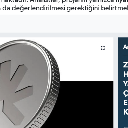
 da değerlendirilmesi gerektiğini belirtme
A
Z
H
Y
Ç
E
K