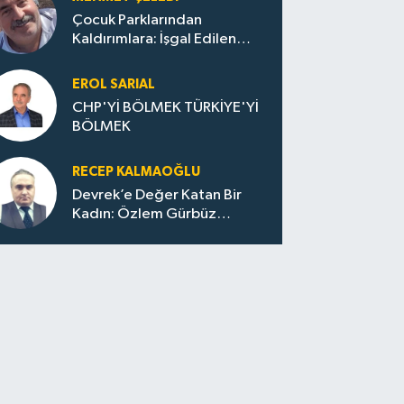
Çocuk Parklarından
Kaldırımlara: İşgal Edilen
Huzur / Sokakta Sıfır Atık,
Evler Çöp Dolu
EROL SARIAL
CHP'Yİ BÖLMEK TÜRKİYE'Yİ
BÖLMEK
RECEP KALMAOĞLU
Devrek’e Değer Katan Bir
Kadın: Özlem Gürbüz
Ulupınar