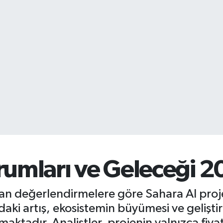
rumları ve Geleceği 
lan değerlendirmelere göre Sahara AI proje
daki artış, ekosistemin büyümesi ve geliştir
tadır. Analistler, projenin yalnızca fiyat 