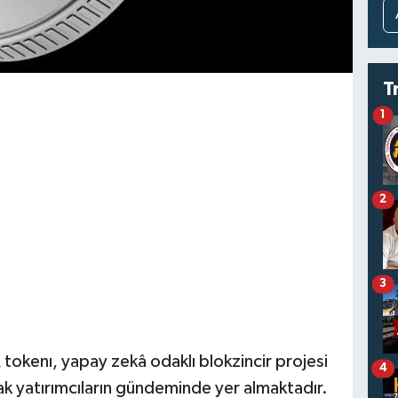
T
1
2
3
A
tokenı, yapay zekâ odaklı blokzincir projesi
4
arak yatırımcıların gündeminde yer almaktadır.