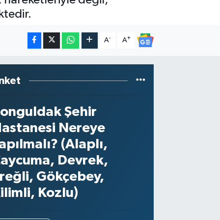
ktedir.
-
+
A
A
nket
onguldak Şehir
astanesi Nereye
apılmalı? (Alaplı,
aycuma, Devrek,
reğli, Gökçebey,
ilimli, Kozlu)