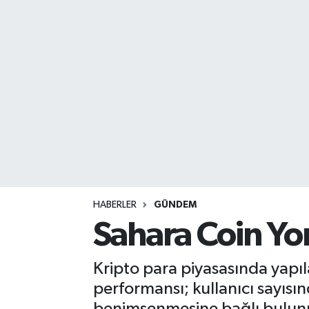
DEVREK
DÜZCE
EREĞLİ
GÖKÇEBEY
KARABÜK
KASTAMONU
HABERLER
GÜNDEM
Sahara Coin Yo
Kripto para piyasasında yapı
performansı; kullanıcı sayısın
benimsenmesine bağlı bulunmak