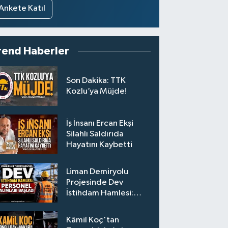
Ankete Katıl
rend Haberler
Son Dakika: TTK
Kozlu’ya Müjde!
İş İnsanı Ercan Ekşi
Silahlı Saldırıda
Hayatını Kaybetti
Liman Demiryolu
Projesinde Dev
İstihdam Hamlesi:
Personel Alımları
Başladı
Kâmil Koç'tan