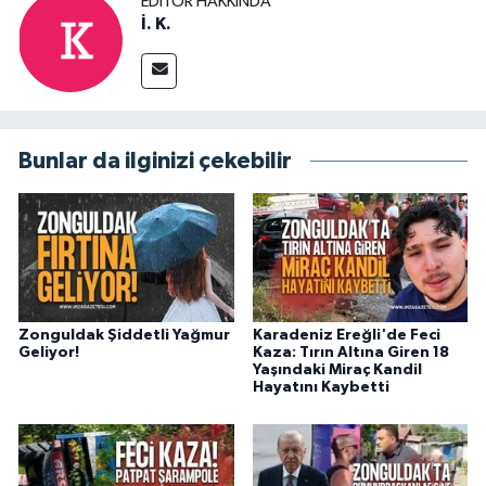
EDITÖR HAKKINDA
İ. K.
Bunlar da ilginizi çekebilir
Zonguldak Şiddetli Yağmur
Karadeniz Ereğli'de Feci
Geliyor!
Kaza: Tırın Altına Giren 18
Yaşındaki Miraç Kandil
Hayatını Kaybetti