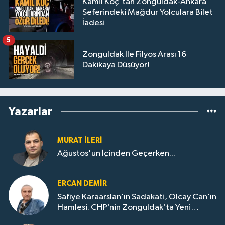
Kâmil Koç'tan Zonguldak-Ankara
Seferindeki Mağdur Yolculara Bilet
İadesi
5
Zonguldak İle Filyos Arası 16
Dakikaya Düşüyor!
Yazarlar
MURAT İLERI
Ağustos'un İçinden Geçerken...
ERCAN DEMIR
Safiye Karaarslan’ın Sadakati, Olcay Can’ın
Hamlesi. CHP’nin Zonguldak’ta Yeni
Dönemi..