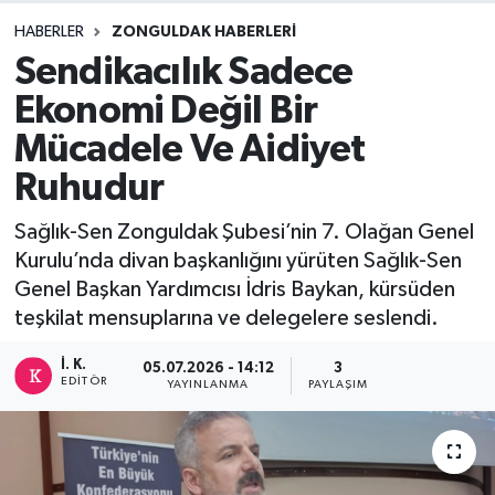
HABERLER
ZONGULDAK HABERLERI
DEVREK
Sendikacılık Sadece
DÜZCE
Ekonomi Değil Bir
Mücadele Ve Aidiyet
EREĞLİ
Ruhudur
GÖKÇEBEY
Sağlık-Sen Zonguldak Şubesi’nin 7. Olağan Genel
Kurulu’nda divan başkanlığını yürüten Sağlık-Sen
KARABÜK
Genel Başkan Yardımcısı İdris Baykan, kürsüden
teşkilat mensuplarına ve delegelere seslendi.
KASTAMONU
İ. K.
05.07.2026 - 14:12
3
EDITÖR
YAYINLANMA
PAYLAŞIM