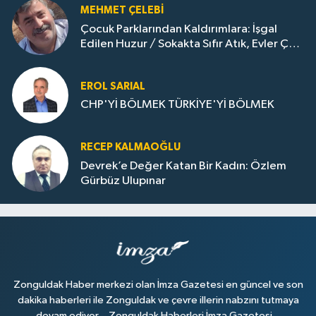
MEHMET ÇELEBI
Çocuk Parklarından Kaldırımlara: İşgal
Edilen Huzur / Sokakta Sıfır Atık, Evler Çöp
Dolu
EROL SARIAL
CHP'Yİ BÖLMEK TÜRKİYE'Yİ BÖLMEK
RECEP KALMAOĞLU
Devrek’e Değer Katan Bir Kadın: Özlem
Gürbüz Ulupınar
Zonguldak Haber merkezi olan İmza Gazetesi en güncel ve son
dakika haberleri ile Zonguldak ve çevre illerin nabzını tutmaya
devam ediyor... Zonguldak Haberleri İmza Gazetesi...