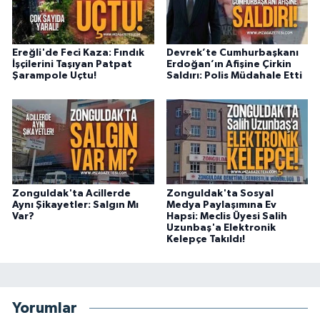
Ereğli'de Feci Kaza: Fındık
Devrek’te Cumhurbaşkanı
İşçilerini Taşıyan Patpat
Erdoğan’ın Afişine Çirkin
Şarampole Uçtu!
Saldırı: Polis Müdahale Etti
Zonguldak'ta Acillerde
Zonguldak'ta Sosyal
Aynı Şikayetler: Salgın Mı
Medya Paylaşımına Ev
Var?
Hapsi: Meclis Üyesi Salih
Uzunbaş'a Elektronik
Kelepçe Takıldı!
Yorumlar