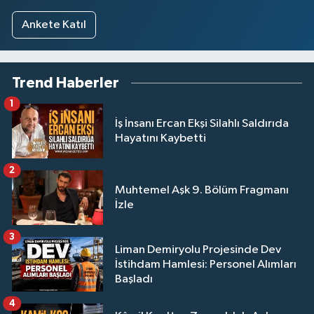
Ankete Katıl
Trend Haberler
1
İş İnsanı Ercan Ekşi Silahlı Saldırıda
Hayatını Kaybetti
2
Muhtemel Aşk 9. Bölüm Fragmanı
İzle
3
Liman Demiryolu Projesinde Dev
İstihdam Hamlesi: Personel Alımları
Başladı
4