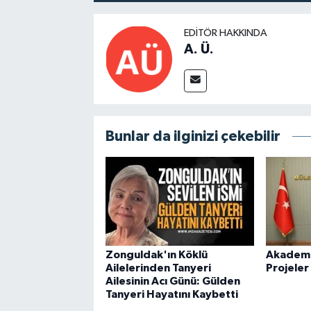
EDITÖR HAKKINDA
A. Ü.
Bunlar da ilginizi çekebilir
Zonguldak'ın Köklü
Akademid
Ailelerinden Tanyeri
Projeler
Ailesinin Acı Günü: Gülden
Tanyeri Hayatını Kaybetti