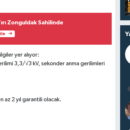
ırı Zonguldak Sahilinde
Y
üle
giler yer alıyor:
ilimi 3,3/√3 kV, sekonder anma gerilimleri
 az 2 yıl garantili olacak.