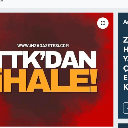
IM
A
Z
H
Y
Ç
E
K