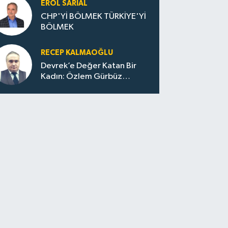
EROL SARIAL
CHP'Yİ BÖLMEK TÜRKİYE'Yİ
BÖLMEK
RECEP KALMAOĞLU
Devrek’e Değer Katan Bir
Kadın: Özlem Gürbüz
Ulupınar