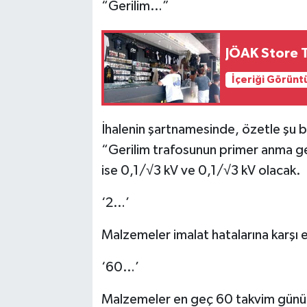
“Gerilim…”
JÖAK Store T
İçeriği Görünt
İhalenin şartnamesinde, özetle şu bil
“Gerilim trafosunun primer anma ger
ise 0,1/√3 kV ve 0,1/√3 kV olacak.
‘2…’
Malzemeler imalat hatalarına karşı en
‘60…’
Malzemeler en geç 60 takvim günü