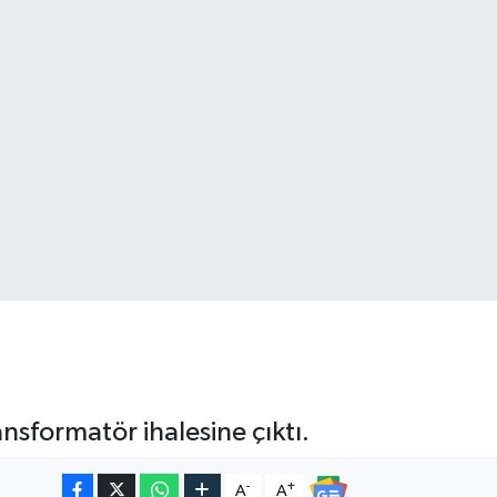
formatör ihalesine çıktı.
-
+
A
A