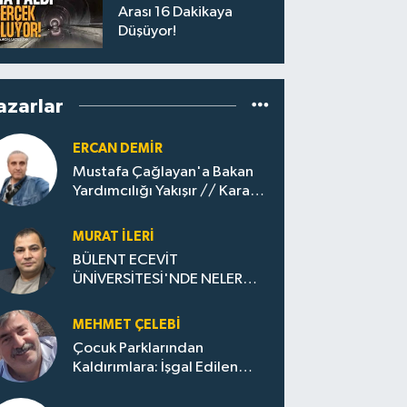
Arası 16 Dakikaya
Düşüyor!
azarlar
ERCAN DEMIR
Mustafa Çağlayan'a Bakan
Yardımcılığı Yakışır // ​Kara
Elmastan Mavi Vatan Gazına:
Zonguldak'ın Dönüşümü..
MURAT İLERI
BÜLENT ECEVİT
ÜNİVERSİTESİ'NDE NELER
OLUYOR?
MEHMET ÇELEBI
Çocuk Parklarından
Kaldırımlara: İşgal Edilen
Huzur / Sokakta Sıfır Atık,
Evler Çöp Dolu