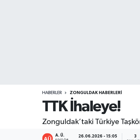
DEVREK
DÜZCE
EREĞLİ
GÖKÇEBEY
KARABÜK
KASTAMONU
HABERLER
ZONGULDAK HABERLERI
TTK İhaleye!
Zonguldak’taki Türkiye Taşkö
A. Ü.
26.06.2026 - 15:05
3