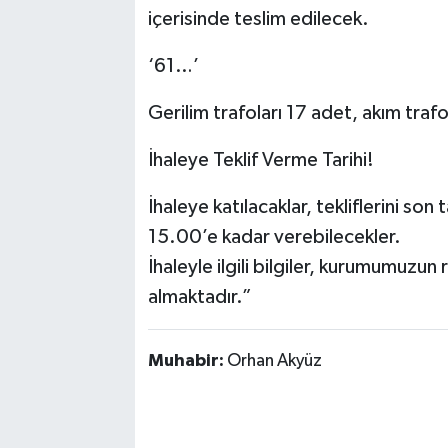
içerisinde teslim edilecek.
‘61…’
Gerilim trafoları 17 adet, akım tra
İhaleye Teklif Verme Tarihi!
İhaleye katılacaklar, tekliflerini 
15.00’e kadar verebilecekler.
İhaleyle ilgili bilgiler, kurumumuzun
almaktadır.”
Muhabir:
Orhan Akyüz