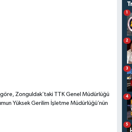
T
1
2
3
 göre, Zonguldak’taki TTK Genel Müdürlüğü
4
rumun Yüksek Gerilim İşletme Müdürlüğü’nün
5