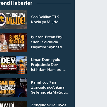
rend Haberler
Son Dakika: TTK
Kozlu’ya Müjde!
İş İnsanı Ercan Ekşi
Silahlı Saldırıda
Hayatını Kaybetti
Liman Demiryolu
Projesinde Dev
İstihdam Hamlesi:
Personel Alımları
Başladı
Kâmil Koç'tan
Zonguldak-Ankara
Seferindeki Mağdur
Yolculara Bilet İadesi
Zonguldak İle Filyos