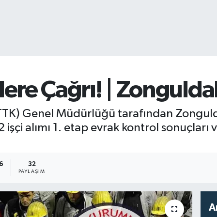
ere Çağrı! | Zongulda
TTK) Genel Müdürlüğü tarafından Zonguld
şçi alımı 1. etap evrak kontrol sonuçları 
16
32
PAYLAŞIM
A