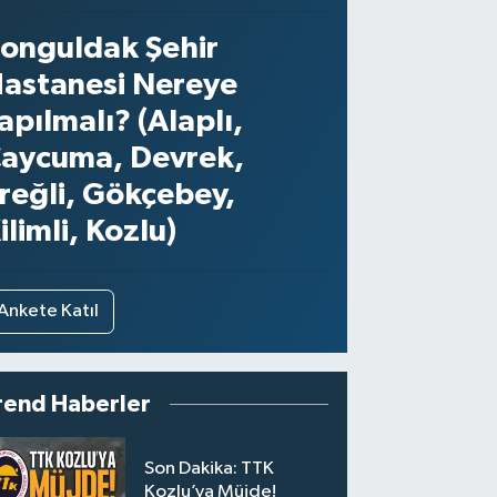
onguldak Şehir
astanesi Nereye
apılmalı? (Alaplı,
aycuma, Devrek,
reğli, Gökçebey,
ilimli, Kozlu)
Ankete Katıl
rend Haberler
Son Dakika: TTK
Kozlu’ya Müjde!