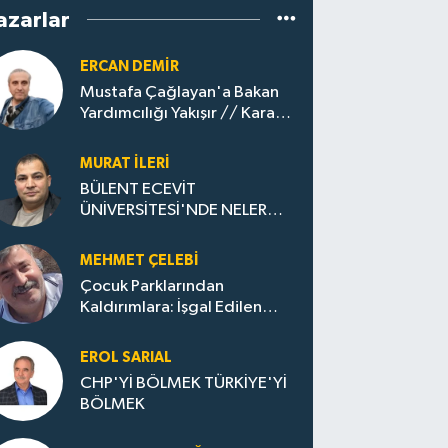
azarlar
ERCAN DEMIR
Mustafa Çağlayan'a Bakan
Yardımcılığı Yakışır // ​Kara
Elmastan Mavi Vatan Gazına:
Zonguldak'ın Dönüşümü..
MURAT İLERI
BÜLENT ECEVİT
ÜNİVERSİTESİ'NDE NELER
OLUYOR?
MEHMET ÇELEBI
Çocuk Parklarından
Kaldırımlara: İşgal Edilen
Huzur / Sokakta Sıfır Atık,
Evler Çöp Dolu
EROL SARIAL
CHP'Yİ BÖLMEK TÜRKİYE'Yİ
BÖLMEK