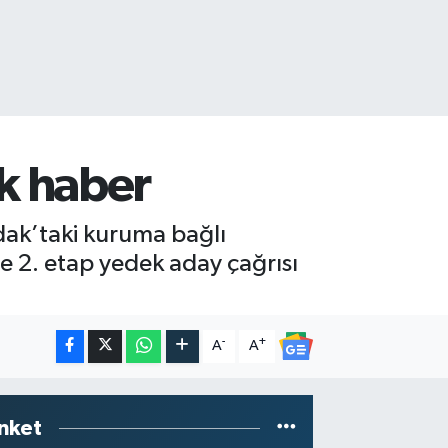
k haber
ak’taki kuruma bağlı
ve 2. etap yedek aday çağrısı
-
+
A
A
nket