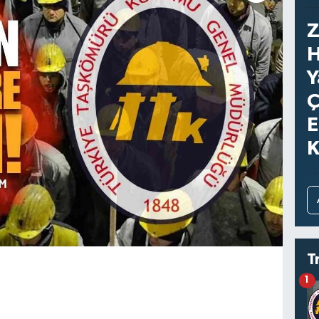
Z
H
Y
Ç
E
K
T
1