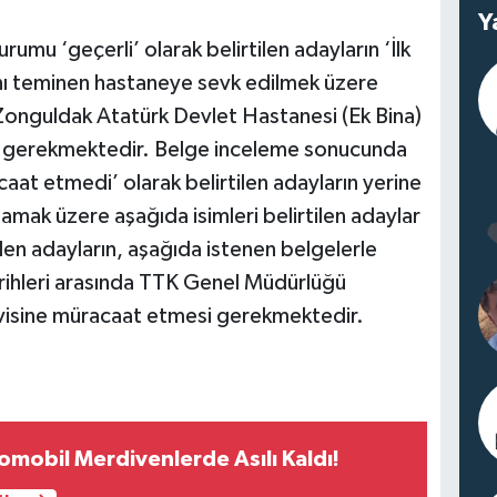
Y
mu ‘geçerli’ olarak belirtilen adayların ‘İlk
rını teminen hastaneye sevk edilmek üzere
te Zonguldak Atatürk Devlet Hastanesi (Ek Bina)
 gerekmektedir. Belge inceleme sonucunda
at etmedi’ olarak belirtilen adayların yerine
şlamak üzere aşağıda isimleri belirtilen adaylar
len adayların, aşağıda istenen belgelerle
rihleri arasında TTK Genel Müdürlüğü
ervisine müracaat etmesi gerekmektedir.
omobil Merdivenlerde Asılı Kaldı!