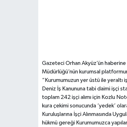
Gazeteci Orhan Akyüz’ün haberine
Müdürlüğü’nün kurumsal platformun
“Kurumumuzun yer üstü ile yeraltı iş
Deniz İş Kanununa tabi daimi işçi st
toplam 242 işçi alımı için Kozlu No
kura çekimi sonucunda ‘yedek’ ola
Kuruluşlarına İşçi Alınmasında Uygu
hükmü gereği Kurumumuzca yapılan 