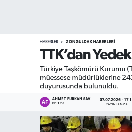
DEVREK
DÜZCE
EREĞLİ
HABERLER
ZONGULDAK HABERLERI
TTK’dan Yedekl
GÖKÇEBEY
Türkiye Taşkömürü Kurumu (
KARABÜK
müessese müdürlüklerine 242 i
duyurusunda bulunuldu.
KASTAMONU
AHMET FURKAN SAV
07.07.2026 - 17:
EDITÖR
YAYINLANMA