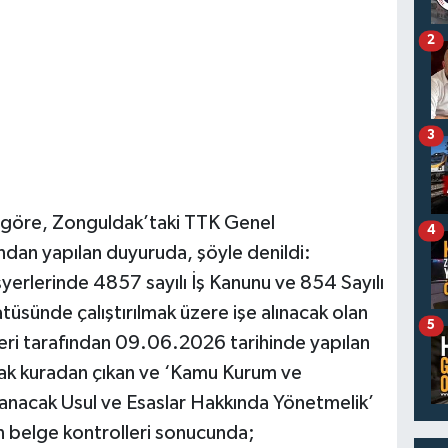
2
3
 göre, Zonguldak’taki TTK Genel
4
dan yapılan duyuruda, şöyle denildi:
yerlerinde 4857 sayılı İş Kanunu ve 854 Sayılı
atüsünde çalıştırılmak üzere işe alınacak olan
5
teri tarafından 09.06.2026 tarihinde yapılan
rak kuradan çıkan ve ‘Kamu Kurum ve
lanacak Usul ve Esaslar Hakkında Yönetmelik’
belge kontrolleri sonucunda;