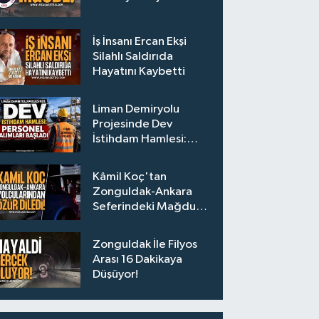
İş İnsanı Ercan Ekşi
Silahlı Saldırıda
Hayatını Kaybetti
Liman Demiryolu
Projesinde Dev
İstihdam Hamlesi:
Personel Alımları
Başladı
Kâmil Koç'tan
Zonguldak-Ankara
Seferindeki Mağdur
Yolculara Bilet İadesi
Zonguldak İle Filyos
Arası 16 Dakikaya
Düşüyor!