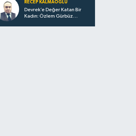
RECEP KALMAOĞLU
Devrek’e Değer Katan Bir
Kadın: Özlem Gürbüz
Ulupınar