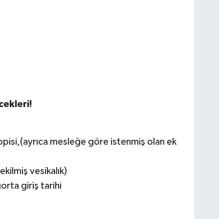
ekleri!
kopisi,(ayrıca mesleğe göre istenmiş olan ek
kilmiş vesikalık)
rta giriş tarihi