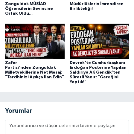
Zonguldak MÜSİAD
Müdürlüklerin İmrendiren
Öğrencilerin Sevincine
Birlikteliği!
Ortak Oldu...
Zafer
Devrek'te Cumhurbaşkanı
Partisi'nden Zonguldak
Erdoğan Posterine Yapılan
Milletvekillerine Net Mesaj:
Saldırıya AK Gençlik'ten
"Tercihinizi Açıkça İlan Edin"
Süratli Yanıt: "Gereğini
Yaptık!"
Yorumlar