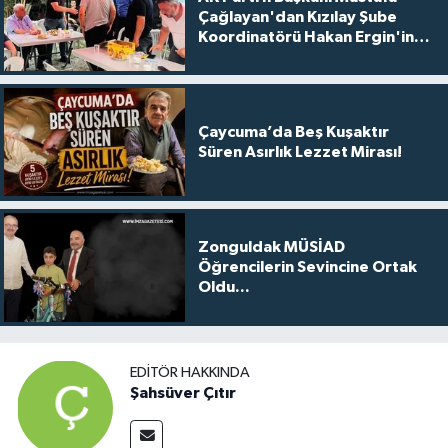
Çağlayan'dan Kızılay Şube
Koordinatörü Hakan Ergin'in
Ailesine Taziye Ziyareti
Çaycuma’da Beş Kuşaktır
Süren Asırlık Lezzet Mirası!
Zonguldak MÜSİAD
Öğrencilerin Sevincine Ortak
Oldu...
EDITÖR HAKKINDA
Şahsüver Çıtır