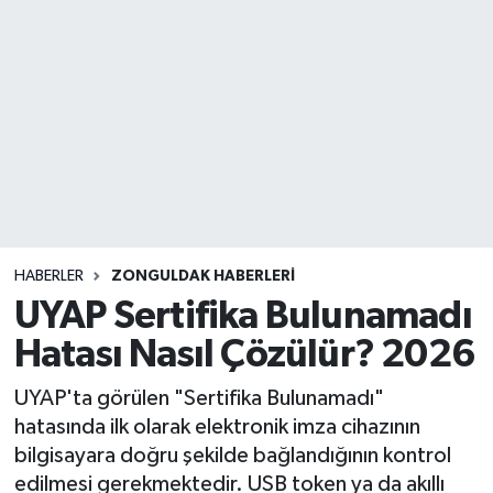
DEVREK
DÜZCE
EREĞLİ
GÖKÇEBEY
KARABÜK
HABERLER
ZONGULDAK HABERLERI
UYAP Sertifika Bulunamadı
KASTAMONU
Hatası Nasıl Çözülür? 2026
UYAP'ta görülen "Sertifika Bulunamadı"
hatasında ilk olarak elektronik imza cihazının
bilgisayara doğru şekilde bağlandığının kontrol
edilmesi gerekmektedir. USB token ya da akıllı