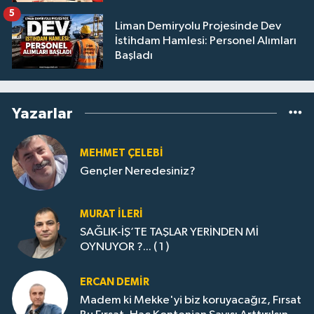
5
Liman Demiryolu Projesinde Dev
İstihdam Hamlesi: Personel Alımları
Başladı
Yazarlar
MEHMET ÇELEBI
Gençler Neredesiniz?
MURAT İLERI
SAĞLIK-İŞ’TE TAŞLAR YERİNDEN Mİ
OYNUYOR ?... ( 1 )
ERCAN DEMIR
Madem ki Mekke'yi biz koruyacağız, Fırsat