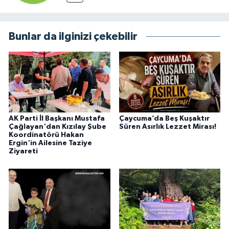
Bunlar da ilginizi çekebilir
AK Parti İl Başkanı Mustafa
Çaycuma’da Beş Kuşaktır
Çağlayan'dan Kızılay Şube
Süren Asırlık Lezzet Mirası!
Koordinatörü Hakan
Ergin'in Ailesine Taziye
Ziyareti