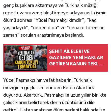
genç kuşaklara aktarmaya ve Türk halk müziği
repertuvarını zenginleştirmeye adayan usta ismin
ölümü sonrası “Yücel Paşmakçı kimdir”, “kaç
yaşındaydı”, “neden öldü” ve “cenaze töreni ne
zaman” soruları araştırılmaya başlandı.
ŞEHİT AİLELERİ VE
GAZİLERE YENİ HAKLAR
GETİREN KANUN TEKLİFİ
TBMM'YE SUNULDU
Yücel Paşmakçı’nın vefat haberini Türk halk
müziğinin güçlü isimlerinden Bedia Akartürk
duyurdu. Akartürk, Paşmakçı ile uzun yıllar birlikte
çalıştıklarını belirterek derin üzüntüsünü dile
getirdi. Usta sanatçının ölüm nedeni hakkında ise