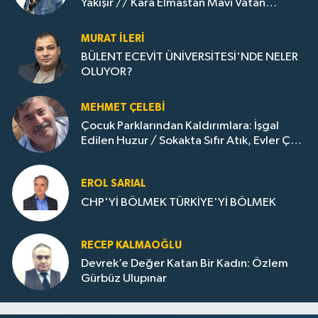
Yakışır // ​Kara Elmastan Mavi Vatan
Gazına: Zonguldak'ın Dönüşümü..
MURAT İLERI
BÜLENT ECEVİT ÜNİVERSİTESİ'NDE NELER
OLUYOR?
MEHMET ÇELEBI
Çocuk Parklarından Kaldırımlara: İşgal
Edilen Huzur / Sokakta Sıfır Atık, Evler Çöp
Dolu
EROL SARIAL
CHP'Yİ BÖLMEK TÜRKİYE'Yİ BÖLMEK
RECEP KALMAOĞLU
Devrek’e Değer Katan Bir Kadın: Özlem
Gürbüz Ulupınar