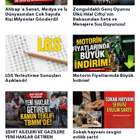
Ahbap'a Sanat, Medya ve İş
Zonguldaklı Genç Oyuncu
Dünyasından Çok Sayıda
Ülkü Hilal Çiftçi'nin
Kişi Milyonlar Gönderdi!
Babasından Sete ve
Menajere Suç Duyurusu!
LGS Yerleştirme Sonuçları
Motorin Fiyatlarında Büyük
Açıklandı!
İndirim!
ŞEHİT AİLELERİ VE GAZİLERE
Sokak hayvanı sevgisi
YENİ HAKLAR GETİREN
evlilik şartı!