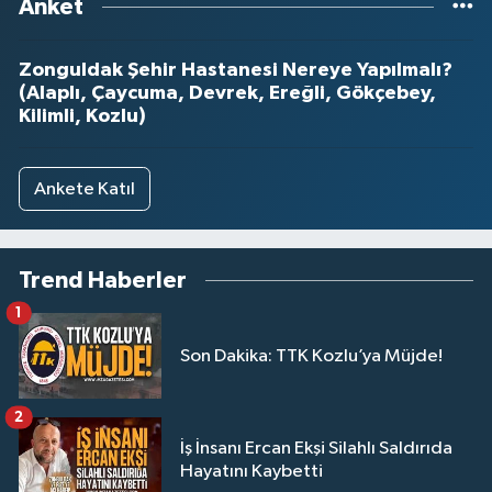
Anket
Zonguldak Şehir Hastanesi Nereye Yapılmalı?
(Alaplı, Çaycuma, Devrek, Ereğli, Gökçebey,
Kilimli, Kozlu)
Ankete Katıl
Trend Haberler
1
Son Dakika: TTK Kozlu’ya Müjde!
2
İş İnsanı Ercan Ekşi Silahlı Saldırıda
Hayatını Kaybetti