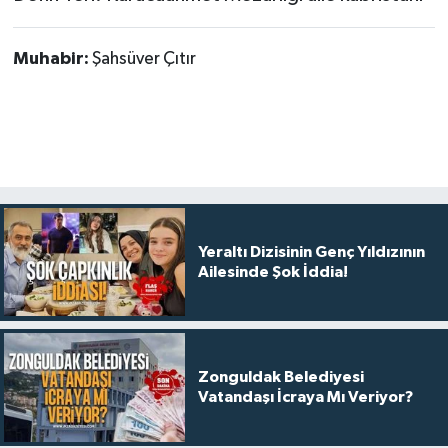
Muhabir:
Şahsüver Çıtır
Yeraltı Dizisinin Genç Yıldızının
Ailesinde Şok İddia!
Zonguldak Belediyesi
Vatandaşı İcraya Mı Veriyor?