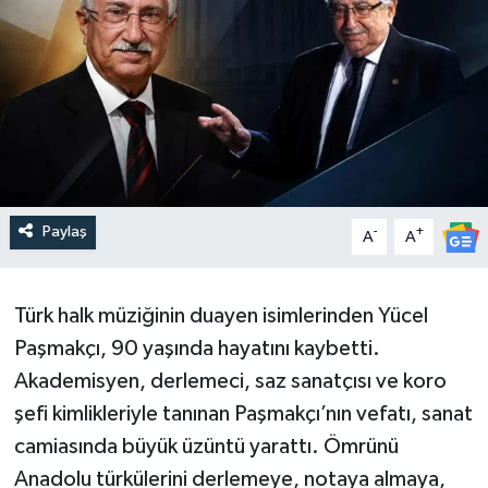
Paylaş
-
+
A
A
Türk halk müziğinin duayen isimlerinden Yücel
Paşmakçı, 90 yaşında hayatını kaybetti.
Akademisyen, derlemeci, saz sanatçısı ve koro
şefi kimlikleriyle tanınan Paşmakçı’nın vefatı, sanat
camiasında büyük üzüntü yarattı. Ömrünü
Anadolu türkülerini derlemeye, notaya almaya,