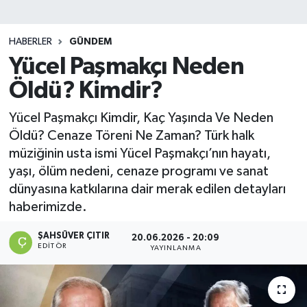
DEVREK
HABERLER
GÜNDEM
DÜZCE
Yücel Paşmakçı Neden
Öldü? Kimdir?
EREĞLİ
Yücel Paşmakçı Kimdir, Kaç Yaşında Ve Neden
GÖKÇEBEY
Öldü? Cenaze Töreni Ne Zaman? Türk halk
müziğinin usta ismi Yücel Paşmakçı’nın hayatı,
KARABÜK
yaşı, ölüm nedeni, cenaze programı ve sanat
dünyasına katkılarına dair merak edilen detayları
KASTAMONU
haberimizde.
ŞAHSÜVER ÇITIR
20.06.2026 - 20:09
EDITÖR
YAYINLANMA