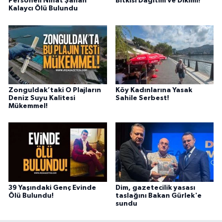
Personeli Nihat Şahan
Bitkisi Dağıtım ve Dikimi!
Kalaycı Ölü Bulundu
Zonguldak’taki O Plajların
Köy Kadınlarına Yasak
Deniz Suyu Kalitesi
Sahile Serbest!
Mükemmel!
39 Yaşındaki Genç Evinde
Dim, gazetecilik yasası
Ölü Bulundu!
taslağını Bakan Gürlek'e
sundu