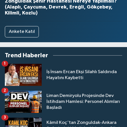
Zonguldak Şehir Hastanesi Nereye Yapılmalı?
(Alaplı, Çaycuma, Devrek, Ereğli, Gökçebey,
Kilimli, Kozlu)
Ankete Katıl
Trend Haberler
1
İş İnsanı Ercan Ekşi Silahlı Saldırıda
Hayatını Kaybetti
2
Liman Demiryolu Projesinde Dev
İstihdam Hamlesi: Personel Alımları
Başladı
3
Kâmil Koç'tan Zonguldak-Ankara