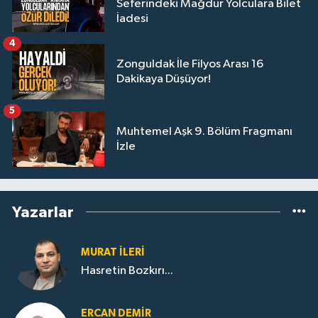
Seferindeki Mağdur Yolculara Bilet
İadesi
4
Zonguldak İle Filyos Arası 16
Dakikaya Düşüyor!
5
Muhtemel Aşk 9. Bölüm Fragmanı
İzle
Yazarlar
MURAT İLERI
Hasretin Bozkırı...
ERCAN DEMIR