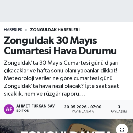
DEVREK
DÜZCE
HABERLER
ZONGULDAK HABERLERI
Zonguldak 30 Mayıs
EREĞLİ
Cumartesi Hava Durumu
GÖKÇEBEY
Zonguldak'ta 30 Mayıs Cumartesi günü dışarı
çıkacaklar ve hafta sonu planı yapanlar dikkat!
KARABÜK
Meteoroloji verilerine göre cumartesi günü
Zonguldak'ta hava nasıl olacak? İşte saat saat
KASTAMONU
sıcaklık, nem ve rüzgâr raporu...
AHMET FURKAN SAV
30.05.2026 - 07:00
3
EDITÖR
YAYINLANMA
PAYLAŞIM