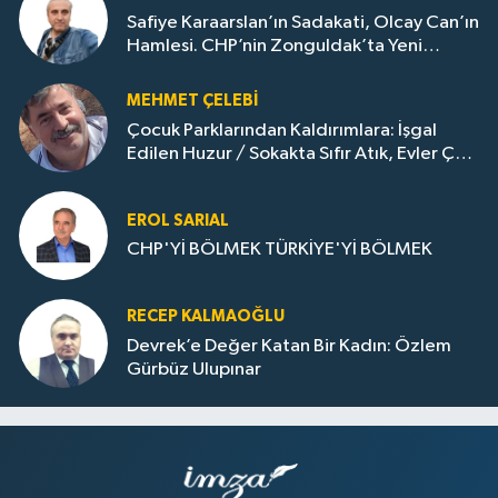
Safiye Karaarslan’ın Sadakati, Olcay Can’ın
Hamlesi. CHP’nin Zonguldak’ta Yeni
Dönemi..
MEHMET ÇELEBI
Çocuk Parklarından Kaldırımlara: İşgal
Edilen Huzur / Sokakta Sıfır Atık, Evler Çöp
Dolu
EROL SARIAL
CHP'Yİ BÖLMEK TÜRKİYE'Yİ BÖLMEK
RECEP KALMAOĞLU
Devrek’e Değer Katan Bir Kadın: Özlem
Gürbüz Ulupınar