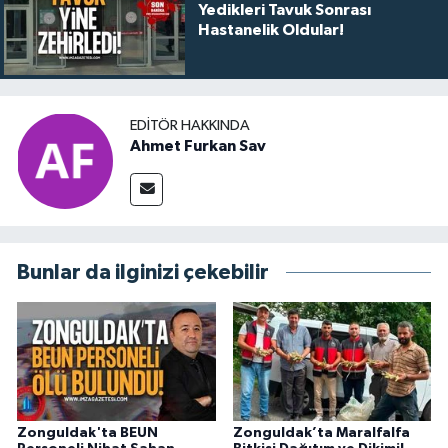
Yedikleri Tavuk Sonrası
Hastanelik Oldular!
EDITÖR HAKKINDA
Ahmet Furkan Sav
Bunlar da ilginizi çekebilir
Zonguldak'ta BEUN
Zonguldak’ta Maralfalfa