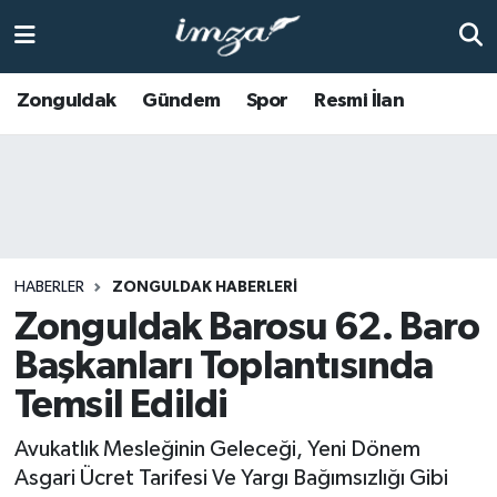
ZONGULDAK
Zonguldak Nöbetçi Eczaneler
Zonguldak
Gündem
Spor
Resmi İlan
Anasayfa
Zonguldak Hava Durumu
ALAPLI
Zonguldak Trafik Yoğunluk Haritası
KOZLU
Süper Lig Puan Durumu ve Fikstür
HABERLER
ZONGULDAK HABERLERI
KİLİMLİ
Tüm Manşetler
Zonguldak Barosu 62. Baro
Başkanları Toplantısında
BARTIN
Son Dakika Haberleri
Temsil Edildi
BOLU
Haber Arşivi
Avukatlık Mesleğinin Geleceği, Yeni Dönem
Asgari Ücret Tarifesi Ve Yargı Bağımsızlığı Gibi
ÇAYCUMA