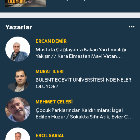
Yazarlar
ERCAN DEMIR
Mustafa Çağlayan'a Bakan Yardımcılığı
Yakışır // ​Kara Elmastan Mavi Vatan
Gazına: Zonguldak'ın Dönüşümü..
MURAT İLERI
BÜLENT ECEVİT ÜNİVERSİTESİ'NDE NELER
OLUYOR?
MEHMET ÇELEBI
Çocuk Parklarından Kaldırımlara: İşgal
Edilen Huzur / Sokakta Sıfır Atık, Evler Çöp
Dolu
EROL SARIAL