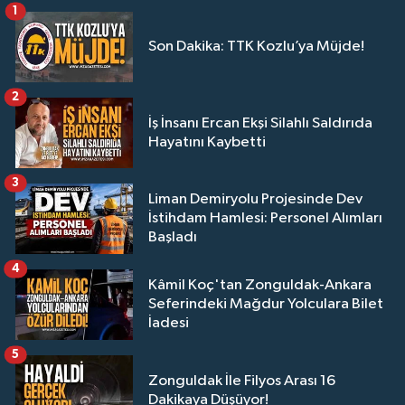
1
Son Dakika: TTK Kozlu’ya Müjde!
2
İş İnsanı Ercan Ekşi Silahlı Saldırıda
Hayatını Kaybetti
3
Liman Demiryolu Projesinde Dev
İstihdam Hamlesi: Personel Alımları
Başladı
4
Kâmil Koç'tan Zonguldak-Ankara
Seferindeki Mağdur Yolculara Bilet
İadesi
5
Zonguldak İle Filyos Arası 16
Dakikaya Düşüyor!