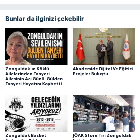
Bunlar da ilginizi çekebilir
Zonguldak'ın Köklü
Akademide Dijital Ve Eğitici
Ailelerinden Tanyeri
Projeler Buluştu
Ailesinin Acı Günü: Gülden
Tanyeri Hayatını Kaybetti
Zonguldak Basket
JÖAK Store Tırı Zonguldak