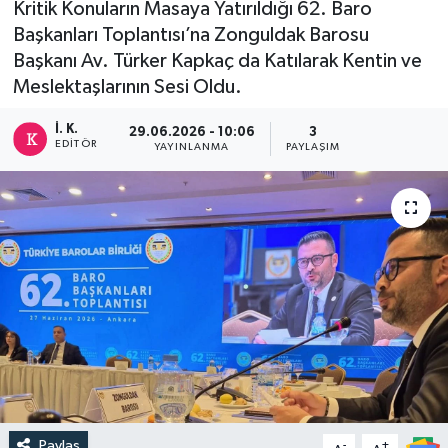
Kritik Konuların Masaya Yatırıldığı 62. Baro
Başkanları Toplantısı’na Zonguldak Barosu
DEVREK
Başkanı Av. Türker Kapkaç da Katılarak Kentin ve
Meslektaşlarının Sesi Oldu.
DÜZCE
İ. K.
29.06.2026 - 10:06
3
EREĞLİ
EDITÖR
YAYINLANMA
PAYLAŞIM
GÖKÇEBEY
KARABÜK
KASTAMONU
Paylaş
-
+