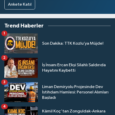
Ankete Katıl
Trend Haberler
1
Son Dakika: TTK Kozlu’ya Müjde!
2
İş İnsanı Ercan Ekşi Silahlı Saldırıda
Hayatını Kaybetti
3
Liman Demiryolu Projesinde Dev
İstihdam Hamlesi: Personel Alımları
Başladı
4
Kâmil Koç'tan Zonguldak-Ankara