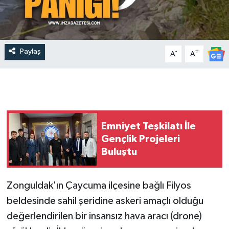
Paylaş
-
+
A
A
Emniyet Teşkilatı İle
Gençlik Projeleri
Buluştu
Zonguldak'ın Çaycuma ilçesine bağlı Filyos
beldesinde sahil şeridine askeri amaçlı olduğu
değerlendirilen bir insansız hava aracı (drone)