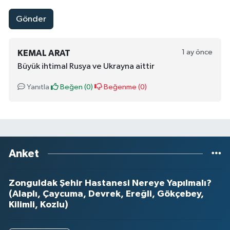
Gönder
1 ay önce
KEMAL ARAT
Büyük ihtimal Rusya ve Ukrayna aittir
Yanıtla
Beğen (
0
)
Beğenme (
0
)
Anket
Zonguldak Şehir Hastanesi Nereye Yapılmalı?
(Alaplı, Çaycuma, Devrek, Ereğli, Gökçebey,
Kilimli, Kozlu)