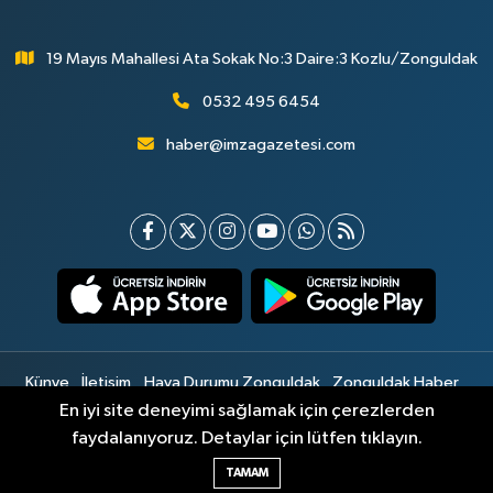
19 Mayıs Mahallesi Ata Sokak No:3 Daire:3 Kozlu/Zonguldak
0532 495 6454
haber@imzagazetesi.com
Künye
İletişim
Hava Durumu Zonguldak
Zonguldak Haber
Gizlilik Sözleşmesi
Hizmet Şartları
Sitemap
En iyi site deneyimi sağlamak için çerezlerden
faydalanıyoruz. Detaylar için lütfen tıklayın.
Haber Yazılımı:
TE Bilişim
TAMAM