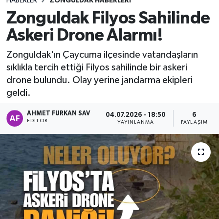
HABERLER
ZONGULDAK HABERLERI
Zonguldak Filyos Sahilinde
DEVREK
Askeri Drone Alarmı!
DÜZCE
Zonguldak'ın Çaycuma ilçesinde vatandaşların
sıklıkla tercih ettiği Filyos sahilinde bir askeri
EREĞLİ
drone bulundu. Olay yerine jandarma ekipleri
geldi.
GÖKÇEBEY
AHMET FURKAN SAV
04.07.2026 - 18:50
6
KARABÜK
EDITÖR
YAYINLANMA
PAYLAŞIM
KASTAMONU