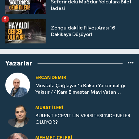
Seferindeki Mağdur Yolculara Bilet
İadesi
5
Zonguldak İle Filyos Arası 16
Dakikaya Düşüyor!
Yazarlar
ERCAN DEMIR
Mustafa Çağlayan'a Bakan Yardımcılığı
Yakışır // ​Kara Elmastan Mavi Vatan
Gazına: Zonguldak'ın Dönüşümü..
MURAT İLERI
BÜLENT ECEVİT ÜNİVERSİTESİ'NDE NELER
OLUYOR?
MEHMET ÇELEBI