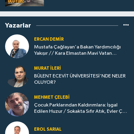
Yazarlar
ERCAN DEMIR
Mustafa Çağlayan'a Bakan Yardımcılığı
Yakışır // ​Kara Elmastan Mavi Vatan
Gazına: Zonguldak'ın Dönüşümü..
MURAT İLERI
BÜLENT ECEVİT ÜNİVERSİTESİ'NDE NELER
OLUYOR?
MEHMET ÇELEBI
Çocuk Parklarından Kaldırımlara: İşgal
Edilen Huzur / Sokakta Sıfır Atık, Evler Çöp
Dolu
EROL SARIAL