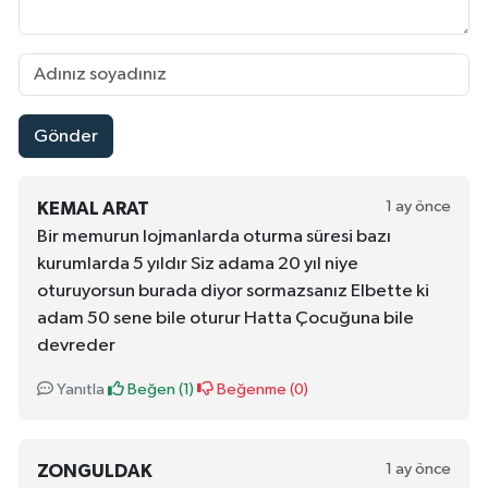
Gönder
1 ay önce
KEMAL ARAT
Bir memurun lojmanlarda oturma süresi bazı
kurumlarda 5 yıldır Siz adama 20 yıl niye
oturuyorsun burada diyor sormazsanız Elbette ki
adam 50 sene bile oturur Hatta Çocuğuna bile
devreder
Yanıtla
Beğen (
1
)
Beğenme (
0
)
1 ay önce
ZONGULDAK