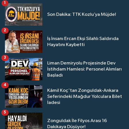
1
Son Dakika: TTK Kozlu’ya Müjde!
2
İş İnsanı Ercan Ekşi Silahlı Saldırıda
Hayatını Kaybetti
3
Liman Demiryolu Projesinde Dev
İstihdam Hamlesi: Personel Alımları
Başladı
4
Kâmil Koç'tan Zonguldak-Ankara
Seferindeki Mağdur Yolculara Bilet
İadesi
5
Zonguldak İle Filyos Arası 16
Dakikaya Düşüyor!