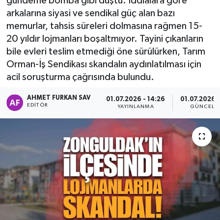
gündeme bomba gibi düştü. İddialara göre
arkalarına siyasi ve sendikal güç alan bazı
memurlar, tahsis süreleri dolmasına rağmen 15-
20 yıldır lojmanları boşaltmıyor. Tayini çıkanların
bile evleri teslim etmediği öne sürülürken, Tarım
Orman-İş Sendikası skandalın aydınlatılması için
acil soruşturma çağrısında bulundu.
AHMET FURKAN SAV
01.07.2026 - 14:26
01.07.2026 -
EDITÖR
YAYINLANMA
GÜNCELL