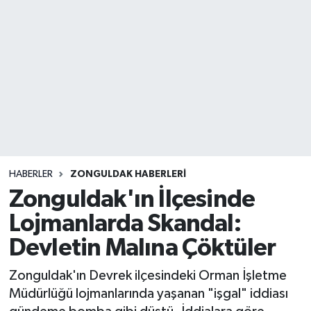
DEVREK
DÜZCE
EREĞLİ
GÖKÇEBEY
KARABÜK
HABERLER
ZONGULDAK HABERLERI
Zonguldak'ın İlçesinde
KASTAMONU
Lojmanlarda Skandal:
Devletin Malına Çöktüler
Zonguldak'ın Devrek ilçesindeki Orman İşletme
Müdürlüğü lojmanlarında yaşanan "işgal" iddiası