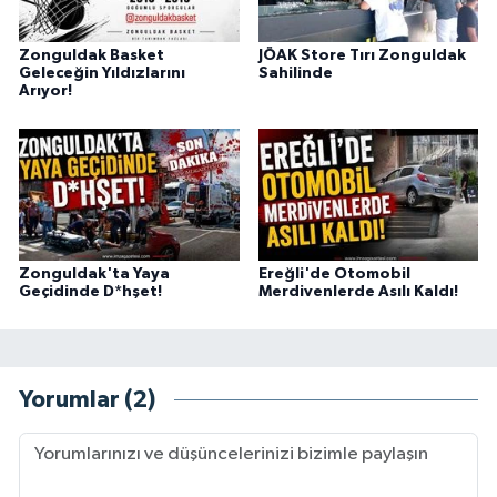
Zonguldak Basket
JÖAK Store Tırı Zonguldak
Geleceğin Yıldızlarını
Sahilinde
Arıyor!
Zonguldak'ta Yaya
Ereğli'de Otomobil
Geçidinde D*hşet!
Merdivenlerde Asılı Kaldı!
Yorumlar (2)