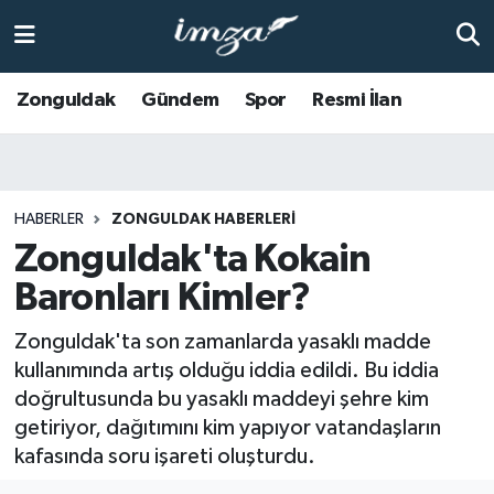
ZONGULDAK
Zonguldak Nöbetçi Eczaneler
Zonguldak
Gündem
Spor
Resmi İlan
Anasayfa
Zonguldak Hava Durumu
ALAPLI
Zonguldak Trafik Yoğunluk Haritası
HABERLER
ZONGULDAK HABERLERI
Zonguldak'ta Kokain
KOZLU
Süper Lig Puan Durumu ve Fikstür
Baronları Kimler?
KİLİMLİ
Tüm Manşetler
Zonguldak'ta son zamanlarda yasaklı madde
BARTIN
Son Dakika Haberleri
kullanımında artış olduğu iddia edildi. Bu iddia
doğrultusunda bu yasaklı maddeyi şehre kim
BOLU
Haber Arşivi
getiriyor, dağıtımını kim yapıyor vatandaşların
kafasında soru işareti oluşturdu.
ÇAYCUMA