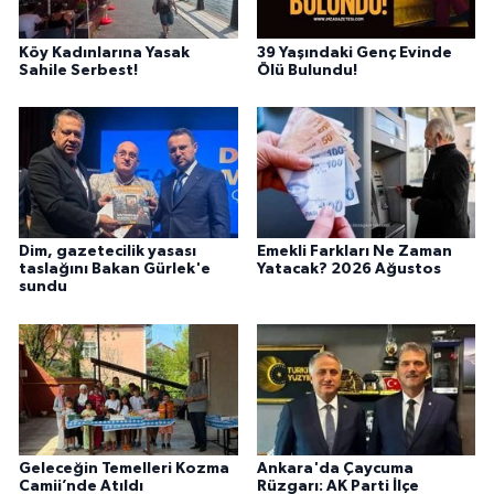
Köy Kadınlarına Yasak
39 Yaşındaki Genç Evinde
Sahile Serbest!
Ölü Bulundu!
Dim, gazetecilik yasası
Emekli Farkları Ne Zaman
taslağını Bakan Gürlek'e
Yatacak? 2026 Ağustos
sundu
Geleceğin Temelleri Kozma
Ankara'da Çaycuma
Camii’nde Atıldı
Rüzgarı: AK Parti İlçe