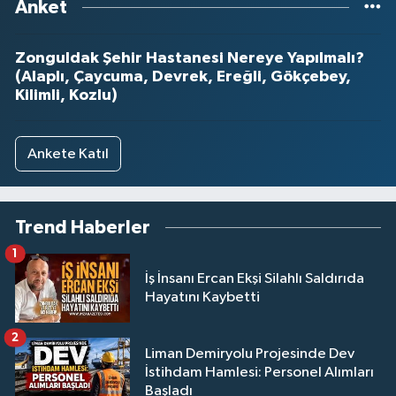
Anket
Zonguldak Şehir Hastanesi Nereye Yapılmalı?
(Alaplı, Çaycuma, Devrek, Ereğli, Gökçebey,
Kilimli, Kozlu)
Ankete Katıl
Trend Haberler
1
İş İnsanı Ercan Ekşi Silahlı Saldırıda
Hayatını Kaybetti
2
Liman Demiryolu Projesinde Dev
İstihdam Hamlesi: Personel Alımları
Başladı