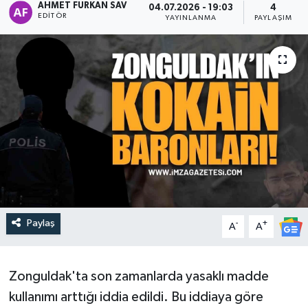
AHMET FURKAN SAV
04.07.2026 - 19:03
4
EDITÖR
YAYINLANMA
PAYLAŞIM
DEVREK
DÜZCE
EREĞLİ
GÖKÇEBEY
KARABÜK
KASTAMONU
Paylaş
-
+
A
A
Zonguldak'ta son zamanlarda yasaklı madde
kullanımı arttığı iddia edildi. Bu iddiaya göre