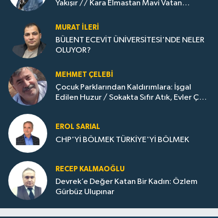
Yakışır // ​Kara Elmastan Mavi Vatan
Gazına: Zonguldak'ın Dönüşümü..
MURAT İLERI
BÜLENT ECEVİT ÜNİVERSİTESİ'NDE NELER
OLUYOR?
MEHMET ÇELEBI
Çocuk Parklarından Kaldırımlara: İşgal
Edilen Huzur / Sokakta Sıfır Atık, Evler Çöp
Dolu
EROL SARIAL
CHP'Yİ BÖLMEK TÜRKİYE'Yİ BÖLMEK
RECEP KALMAOĞLU
Devrek’e Değer Katan Bir Kadın: Özlem
Gürbüz Ulupınar