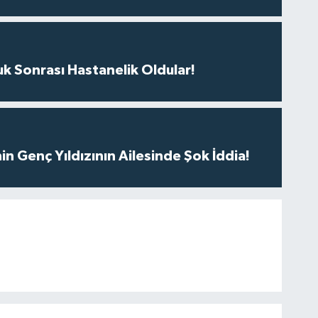
uk Sonrası Hastanelik Oldular!
nin Genç Yıldızının Ailesinde Şok İddia!