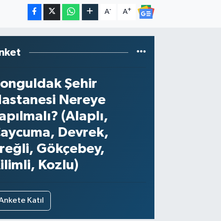
-
+
A
A
nket
onguldak Şehir
astanesi Nereye
apılmalı? (Alaplı,
aycuma, Devrek,
reğli, Gökçebey,
ilimli, Kozlu)
Ankete Katıl