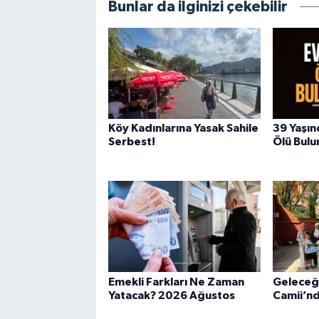
Bunlar da ilginizi çekebilir
Köy Kadınlarına Yasak Sahile
39 Yaşın
Serbest!
Ölü Bulu
Emekli Farkları Ne Zaman
Geleceğ
Yatacak? 2026 Ağustos
Camii’nd