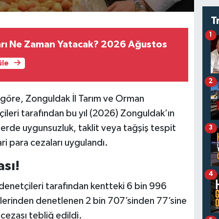
T
1
ları Ne Zaman Yatacak? 2026 Ağustos
üle
2
göre, Zonguldak İl Tarım ve Orman
ileri tarafından bu yıl (2026) Zonguldak’ın
erde uygunsuzluk, taklit veya tağşiş tespit
3
ri para cezaları uygulandı.
ası!
4
enetçileri tarafından kentteki 6 bin 996
lerinden denetlenen 2 bin 707’sinden 77’sine
cezası tebliğ edildi.