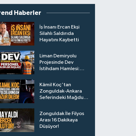
rend Haberler
İş İnsanı Ercan Ekşi
Silahlı Saldırıda
Hayatını Kaybetti
Liman Demiryolu
Projesinde Dev
İstihdam Hamlesi:
Personel Alımları
Başladı
Kâmil Koç'tan
Zonguldak-Ankara
Seferindeki Mağdur
Yolculara Bilet İadesi
Zonguldak İle Filyos
Arası 16 Dakikaya
Düşüyor!