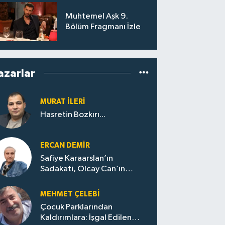
Muhtemel Aşk 9.
Bölüm Fragmanı İzle
azarlar
MURAT İLERI
Hasretin Bozkırı...
ERCAN DEMIR
Safiye Karaarslan’ın
Sadakati, Olcay Can’ın
Hamlesi. CHP’nin
Zonguldak’ta Yeni Dönemi..
MEHMET ÇELEBI
Çocuk Parklarından
Kaldırımlara: İşgal Edilen