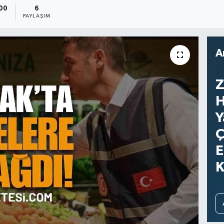
:00
6
PAYLAŞIM
A
Z
H
Y
Ç
E
K