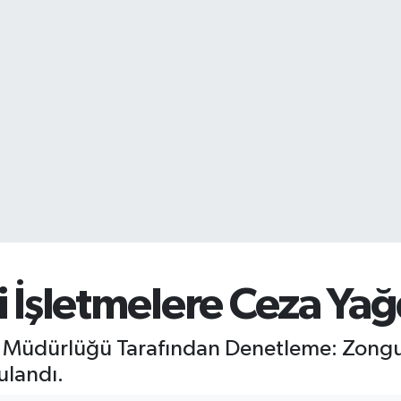
 İşletmelere Ceza Yağ
n Müdürlüğü Tarafından Denetleme: Zongu
ulandı.