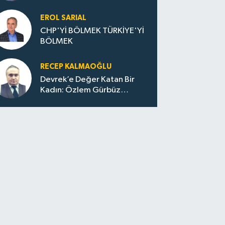
Huzur / Sokakta Sıfır Atık,
Evler Çöp Dolu
EROL SARIAL
CHP'Yİ BÖLMEK TÜRKİYE'Yİ
BÖLMEK
RECEP KALMAOĞLU
Devrek’e Değer Katan Bir
Kadın: Özlem Gürbüz
Ulupınar