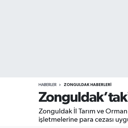
DEVREK
DÜZCE
EREĞLİ
GÖKÇEBEY
KARABÜK
KASTAMONU
HABERLER
ZONGULDAK HABERLERI
Zonguldak’taki
Zonguldak İl Tarım ve Orma
işletmelerine para cezası uyg