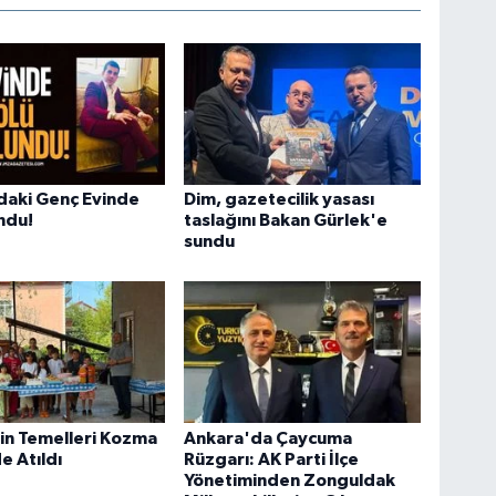
daki Genç Evinde
Dim, gazetecilik yasası
ndu!
taslağını Bakan Gürlek'e
sundu
in Temelleri Kozma
Ankara'da Çaycuma
e Atıldı
Rüzgarı: AK Parti İlçe
Yönetiminden Zonguldak