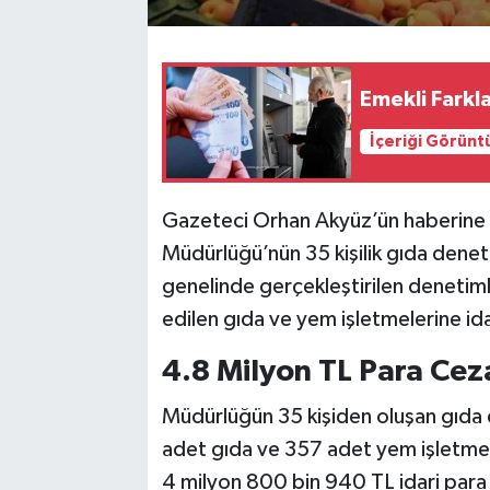
Emekli Fark
İçeriği Görünt
Gazeteci Orhan Akyüz’ün haberine 
Müdürlüğü’nün 35 kişilik gıda denetç
genelinde gerçekleştirilen denetiml
edilen gıda ve yem işletmelerine ida
4.8 Milyon TL Para Cez
Müdürlüğün 35 kişiden oluşan gıda d
adet gıda ve 357 adet yem işletme
4 milyon 800 bin 940 TL idari para 