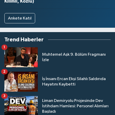
Kilimli, Kozlu)
Ankete Katıl
Trend Haberler
1
Muhtemel Aşk 9. Bölüm Fragmanı
İzle
2
İş İnsanı Ercan Ekşi Silahlı Saldırıda
Hayatını Kaybetti
3
Liman Demiryolu Projesinde Dev
İstihdam Hamlesi: Personel Alımları
Başladı