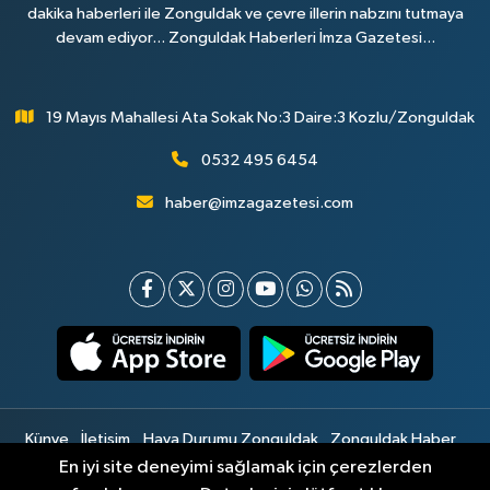
dakika haberleri ile Zonguldak ve çevre illerin nabzını tutmaya
devam ediyor... Zonguldak Haberleri İmza Gazetesi...
19 Mayıs Mahallesi Ata Sokak No:3 Daire:3 Kozlu/Zonguldak
0532 495 6454
haber@imzagazetesi.com
Künye
İletişim
Hava Durumu Zonguldak
Zonguldak Haber
Gizlilik Sözleşmesi
Hizmet Şartları
Sitemap
En iyi site deneyimi sağlamak için çerezlerden