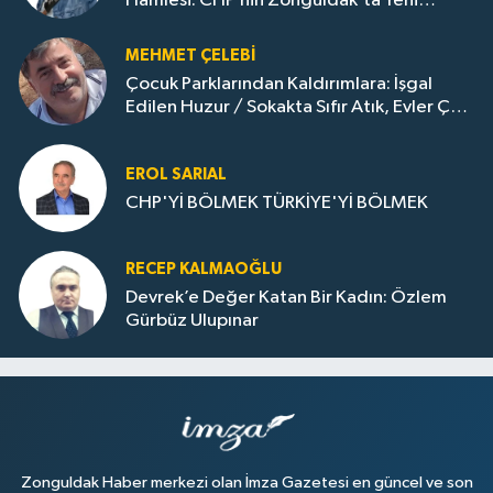
Hamlesi. CHP’nin Zonguldak’ta Yeni
Dönemi..
MEHMET ÇELEBI
Çocuk Parklarından Kaldırımlara: İşgal
Edilen Huzur / Sokakta Sıfır Atık, Evler Çöp
Dolu
EROL SARIAL
CHP'Yİ BÖLMEK TÜRKİYE'Yİ BÖLMEK
RECEP KALMAOĞLU
Devrek’e Değer Katan Bir Kadın: Özlem
Gürbüz Ulupınar
Zonguldak Haber merkezi olan İmza Gazetesi en güncel ve son