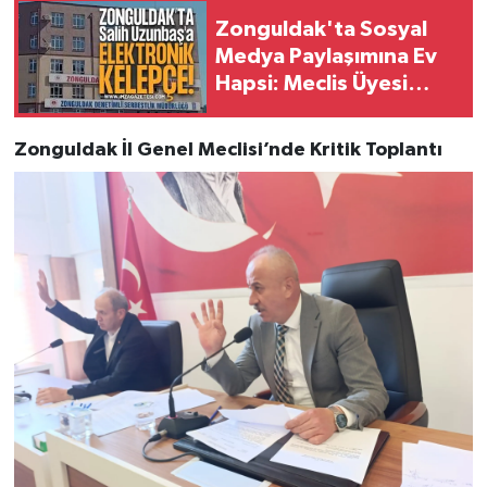
Zonguldak'ta Sosyal
Medya Paylaşımına Ev
Hapsi: Meclis Üyesi
Salih Uzunbaş'a
Elektronik Kelepçe
Zonguldak İl Genel Meclisi’nde Kritik Toplantı
Takıldı!