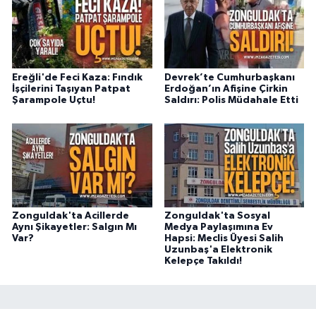
Ereğli'de Feci Kaza: Fındık
Devrek’te Cumhurbaşkanı
İşçilerini Taşıyan Patpat
Erdoğan’ın Afişine Çirkin
Şarampole Uçtu!
Saldırı: Polis Müdahale Etti
Zonguldak'ta Acillerde
Zonguldak'ta Sosyal
Aynı Şikayetler: Salgın Mı
Medya Paylaşımına Ev
Var?
Hapsi: Meclis Üyesi Salih
Uzunbaş'a Elektronik
Kelepçe Takıldı!