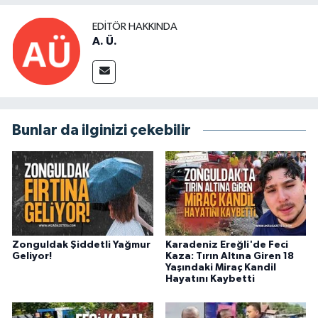
EDITÖR HAKKINDA
A. Ü.
Bunlar da ilginizi çekebilir
Zonguldak Şiddetli Yağmur
Karadeniz Ereğli'de Feci
Geliyor!
Kaza: Tırın Altına Giren 18
Yaşındaki Miraç Kandil
Hayatını Kaybetti