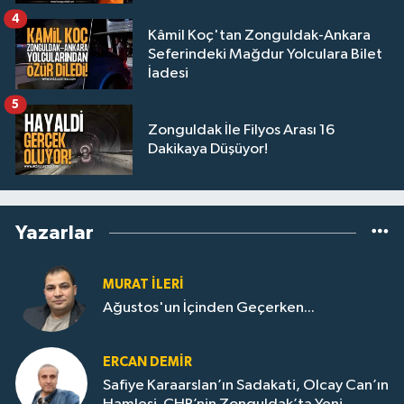
4
Kâmil Koç'tan Zonguldak-Ankara
Seferindeki Mağdur Yolculara Bilet
İadesi
5
Zonguldak İle Filyos Arası 16
Dakikaya Düşüyor!
Yazarlar
MURAT İLERI
Ağustos'un İçinden Geçerken...
ERCAN DEMIR
Safiye Karaarslan’ın Sadakati, Olcay Can’ın