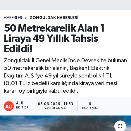
DEVREK
HABERLER
ZONGULDAK HABERLERI
DÜZCE
50 Metrekarelik Alan 1
Liraya 49 Yıllık Tahsis
EREĞLİ
Edildi!
GÖKÇEBEY
Zonguldak İl Genel Meclisi’nde Devrek’te bulunan
50 metrekarelik bir alanın, Başkent Elektrik
KARABÜK
Dağıtım A.Ş.’ye 49 yıl süreyle sembolik 1 TL
(0,01 TL iz bedeli) karşılığında kiraya verilmesi
KASTAMONU
kararı oy birliğiyle kabul edildi.
A. Ü.
05.06.2026 - 11:53
6
EDITÖR
YAYINLANMA
PAYLAŞIM