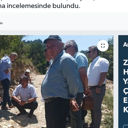
aha incelemesinde bulundu.
IM
A
Z
H
Y
Ç
E
K