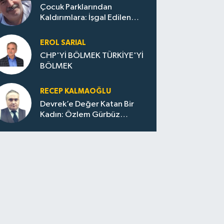
Çocuk Parklarından
Kaldırımlara: İşgal Edilen
Huzur / Sokakta Sıfır Atık,
Evler Çöp Dolu
EROL SARIAL
CHP'Yİ BÖLMEK TÜRKİYE'Yİ
BÖLMEK
RECEP KALMAOĞLU
Devrek’e Değer Katan Bir
Kadın: Özlem Gürbüz
Ulupınar