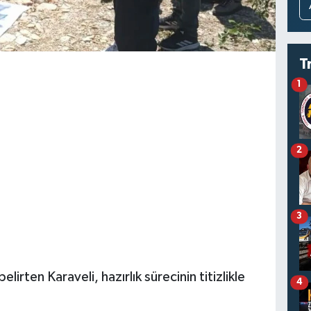
T
1
2
3
irten Karaveli, hazırlık sürecinin titizlikle
4