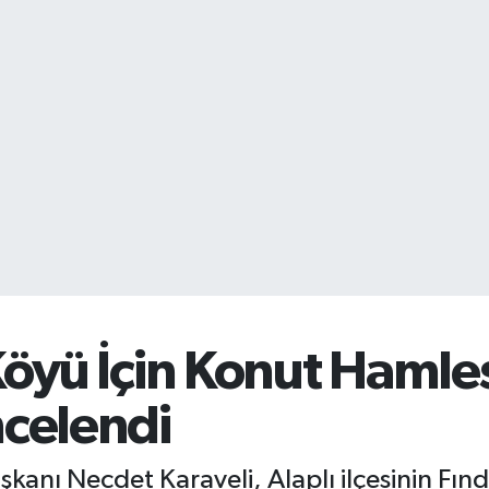
 Köyü İçin Konut Hamles
ncelendi
şkanı Necdet Karaveli, Alaplı ilçesinin Fın