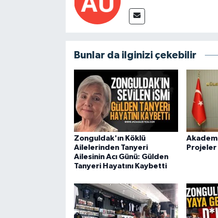
Bunlar da ilginizi çekebilir
Zonguldak'ın Köklü
Akademid
Ailelerinden Tanyeri
Projeler
Ailesinin Acı Günü: Gülden
Tanyeri Hayatını Kaybetti