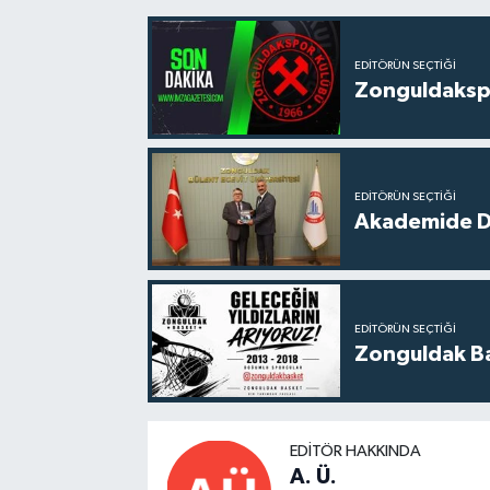
EDITÖRÜN SEÇTIĞI
Zonguldakspo
EDITÖRÜN SEÇTIĞI
Akademide Dij
EDITÖRÜN SEÇTIĞI
Zonguldak Bas
EDITÖR HAKKINDA
A. Ü.