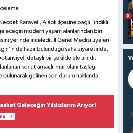
İnceleme
5
ecdet Karaveli, Alaplı ilçesine bağlı Fındıklı
e geleceğin modern yaşam alanlarından biri
ni yerinde inceledi. İl Genel Meclisi üyeleri
zgin’in de hazır bulunduğu saha ziyaretinde,
Y
ansiyeli detaylı bir şekilde ele alındı.
anlanan konut amaçlı imar planı taslağı
e bulunarak gelinen son durum hakkında
sket Geleceğin Yıldızlarını Arıyor!
üle