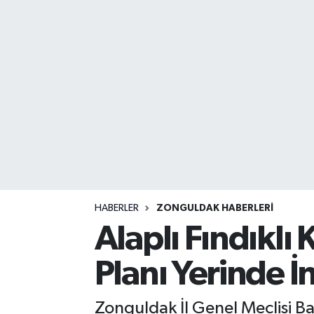
DEVREK
DÜZCE
EREĞLİ
GÖKÇEBEY
KARABÜK
KASTAMONU
HABERLER
ZONGULDAK HABERLERI
Alaplı Fındıklı
Planı Yerinde İ
Zonguldak İl Genel Meclisi Ba