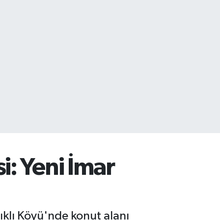
i: Yeni İmar
dıklı Köyü'nde konut alanı