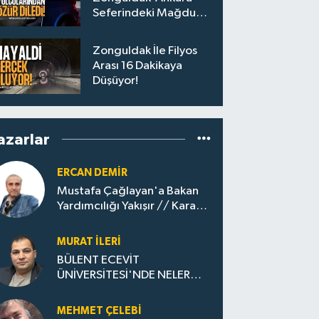
Seferindeki Mağdur
Yolculara Bilet İadesi
Zonguldak İle Filyos
Arası 16 Dakikaya
Düşüyor!
azarlar
ERCAN DEMIR
Mustafa Çağlayan'a Bakan
Yardımcılığı Yakışır // ​Kara
Elmastan Mavi Vatan Gazına:
Zonguldak'ın Dönüşümü..
MURAT İLERI
BÜLENT ECEVİT
ÜNİVERSİTESİ'NDE NELER
OLUYOR?
MEHMET ÇELEBI