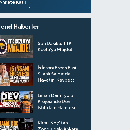
Ankete Katıl
rend Haberler
Son Dakika: TTK
Kozlu’ya Müjde!
İş İnsanı Ercan Ekşi
Silahlı Saldırıda
Hayatını Kaybetti
Liman Demiryolu
Projesinde Dev
İstihdam Hamlesi:
Personel Alımları
Başladı
Kâmil Koç'tan
Zonguldak-Ankara