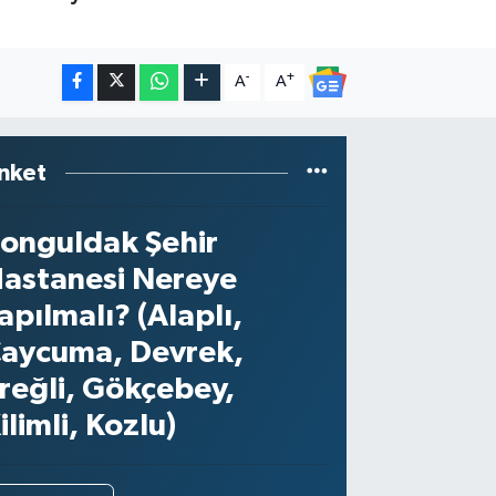
-
+
A
A
nket
onguldak Şehir
astanesi Nereye
apılmalı? (Alaplı,
aycuma, Devrek,
reğli, Gökçebey,
ilimli, Kozlu)