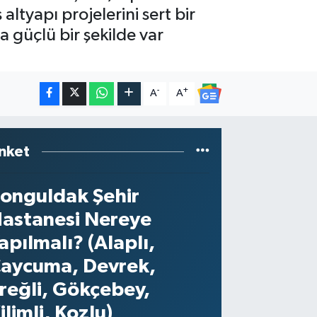
ltyapı projelerini sert bir
da güçlü bir şekilde var
-
+
A
A
nket
onguldak Şehir
astanesi Nereye
apılmalı? (Alaplı,
aycuma, Devrek,
reğli, Gökçebey,
ilimli, Kozlu)