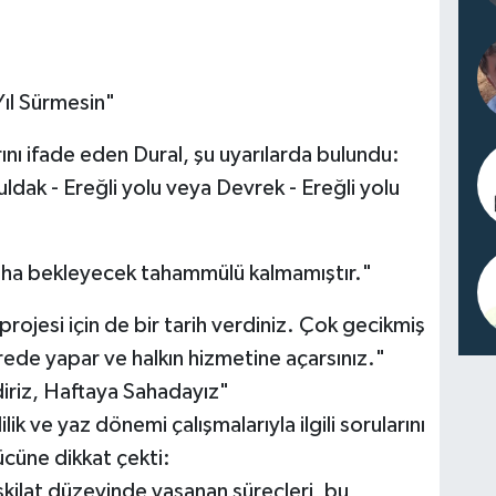
Yıl Sürmesin"
rını ifade eden Dural, şu uyarılarda bulundu:
uldak - Ereğli yolu veya Devrek - Ereğli yolu
 daha bekleyecek tahammülü kalmamıştır."
 projesi için de bir tarih verdiniz. Çok gecikmiş
ede yapar ve halkın hizmetine açarsınız."
diriz, Haftaya Sahadayız"
lik ve yaz dönemi çalışmalarıyla ilgili sorularını
cüne dikkat çekti:
şkilat düzeyinde yaşanan süreçleri, bu