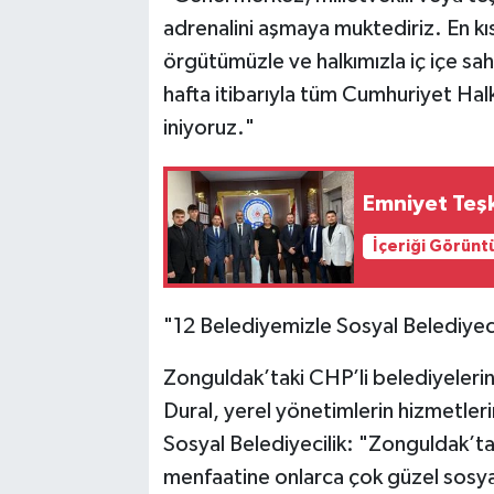
adrenalini aşmaya muktediriz. En k
örgütümüzle ve halkımızla iç içe
hafta itibarıyla tüm Cumhuriyet Halk
iniyoruz."
Emniyet Teşki
İçeriği Görünt
​"12 Belediyemizle Sosyal Belediyec
​Zonguldak’taki CHP’li belediyelerin
Dural, yerel yönetimlerin hizmetleri
​Sosyal Belediyecilik: "Zonguldak’ta
menfaatine onlarca çok güzel sosyal