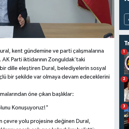
T
ral, kent gündemine ve parti çalışmalarına
1
. AK Parti iktidarının Zonguldak’taki
bir dille eleştiren Dural, belediyelerin sosyal
üçlü bir şekilde var olmaya devam edeceklerini
2
lamalarından öne çıkan başlıklar:
3
Yolunu Konuşuyoruz!"
n çevre yolu projesine değinen Dural,