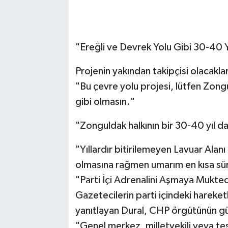
​"Ereğli ve Devrek Yolu Gibi 30-40 
​Projenin yakından takipçisi olacakla
​"Bu çevre yolu projesi, lütfen Zong
gibi olmasın."
​"Zonguldak halkının bir 30-40 yıl
​"Yıllardır bitirilemeyen Lavuar Alanı
olmasına rağmen umarım en kısa sür
​"Parti İçi Adrenalini Aşmaya Mukte
​Gazetecilerin parti içindeki hareketli
yanıtlayan Dural, CHP örgütünün gü
​"Genel merkez, milletvekili veya te