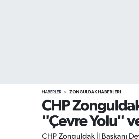
DEVREK
DÜZCE
EREĞLİ
GÖKÇEBEY
KARABÜK
KASTAMONU
HABERLER
ZONGULDAK HABERLERI
CHP Zonguldak 
"Çevre Yolu" ve
CHP Zonguldak İl Başkanı Devr