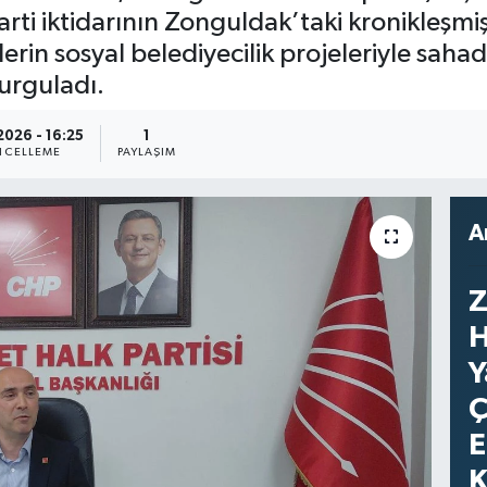
i iktidarının Zonguldak’taki kronikleşmiş a
lerin sosyal belediyecilik projeleriyle saha
urguladı.
2026 - 16:25
1
CELLEME
PAYLAŞIM
A
Z
H
Y
Ç
E
K