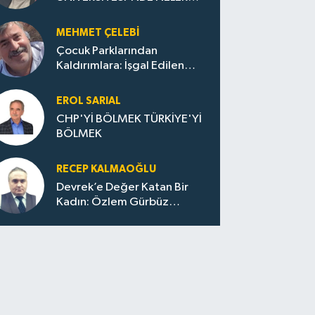
OLUYOR?
MEHMET ÇELEBI
Çocuk Parklarından
Kaldırımlara: İşgal Edilen
Huzur / Sokakta Sıfır Atık,
Evler Çöp Dolu
EROL SARIAL
CHP'Yİ BÖLMEK TÜRKİYE'Yİ
BÖLMEK
RECEP KALMAOĞLU
Devrek’e Değer Katan Bir
Kadın: Özlem Gürbüz
Ulupınar