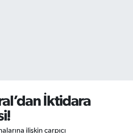
al’dan İktidara
i!
arına ilişkin çarpıcı