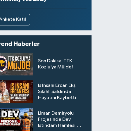
Ankete Katıl
rend Haberler
Son Dakika: TTK
Kozlu’ya Müjde!
İş İnsanı Ercan Ekşi
Silahlı Saldırıda
Hayatını Kaybetti
Liman Demiryolu
Projesinde Dev
İstihdam Hamlesi: