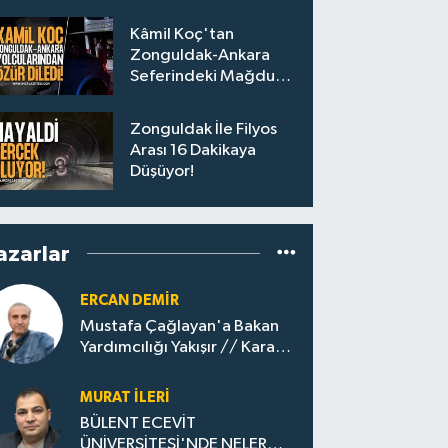
Personel Alımları
Başladı
Kâmil Koç'tan
Zonguldak-Ankara
Seferindeki Mağdur
Yolculara Bilet İadesi
Zonguldak İle Filyos
Arası 16 Dakikaya
Düşüyor!
azarlar
ERCAN DEMIR
Mustafa Çağlayan'a Bakan
Yardımcılığı Yakışır // ​Kara
Elmastan Mavi Vatan Gazına:
Zonguldak'ın Dönüşümü..
MURAT İLERI
BÜLENT ECEVİT
ÜNİVERSİTESİ'NDE NELER