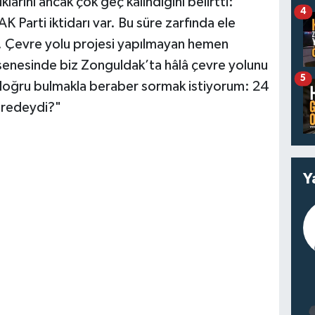
arını ancak çok geç kalındığını belirtti:
4
K Parti iktidarı var. Bu süre zarfında ele
r. Çevre yolu projesi yapılmayan hemen
senesinde biz Zonguldak’ta hâlâ çevre yolunu
5
doğru bulmakla beraber sormak istiyorum: 24
neredeydi?"
Y