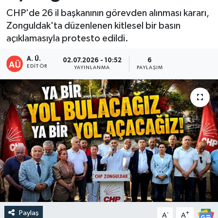
CHP'de 26 il başkanının görevden alınması kararı,
DEVREK
Zonguldak'ta düzenlenen kitlesel bir basın
açıklamasıyla protesto edildi.
DÜZCE
A. Ü.
02.07.2026 - 10:52
6
EREĞLİ
EDITÖR
YAYINLANMA
PAYLAŞIM
GÖKÇEBEY
KARABÜK
KASTAMONU
Paylaş
-
+
A
A