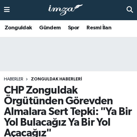
ZONGULDAK
Zonguldak Nöbetçi Eczaneler
Zonguldak
Gündem
Spor
Resmi İlan
Anasayfa
Zonguldak Hava Durumu
ALAPLI
Zonguldak Trafik Yoğunluk Haritası
KOZLU
Süper Lig Puan Durumu ve Fikstür
HABERLER
ZONGULDAK HABERLERI
KİLİMLİ
Tüm Manşetler
CHP Zonguldak
Örgütünden Görevden
BARTIN
Son Dakika Haberleri
Almalara Sert Tepki: "Ya Bir
BOLU
Haber Arşivi
Yol Bulacağız Ya Bir Yol
Açacağız"
ÇAYCUMA