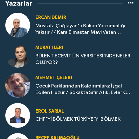
Yazarlar
ERCAN DEMIR
Mustafa Çağlayan'a Bakan Yardımcılığı
Yakışır // ​Kara Elmastan Mavi Vatan
Gazına: Zonguldak'ın Dönüşümü..
MURAT İLERI
BÜLENT ECEVİT ÜNİVERSİTESİ'NDE NELER
OLUYOR?
MEHMET ÇELEBI
Çocuk Parklarından Kaldırımlara: İşgal
Edilen Huzur / Sokakta Sıfır Atık, Evler Çöp
Dolu
EROL SARIAL
CHP'Yİ BÖLMEK TÜRKİYE'Yİ BÖLMEK
RECEP KALMAOĞLU