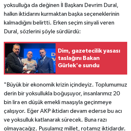
yoksulluğa da değinen İl Başkanı Devrim Dural,
halkın iktidarını kurmaktan başka seçeneklerinin
kalmadığını belirtti. Erken seçim sinyali veren
Dural, sözlerini şöyle sürdürdü:
Dim, gazetecilik yasası
taslağını Bakan
Gürlek'e sundu
​"Büyük bir ekonomik krizin içindeyiz. Toplumumuz
derin bir yoksullukla boğuşuyor, insanlarımız 20
bin lira en düşük emekli maaşıyla geçinmeye
çalışıyor. Eğer AKP iktidarı devam ederse bu acı
ve yoksulluk katlanarak sürecek. Buna razı
olmayacağız. Pusulamız millet, rotamız iktidardır.