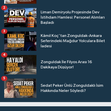
2
Liman Demiryolu Projesinde Dev
İstihdam Hamlesi: Personel Alımları
Başladı
3
Kâmil Koç'tan Zonguldak-Ankara
Seferindeki Mağdur Yolculara Bilet
İadesi
4
Zonguldak İle Filyos Arası 16
Dakikaya Düşüyor!
5
Sedat Peker Ünlü Zonguldaklı İsim
Hakkında Neler Söyledi?