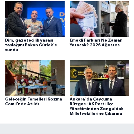
Dim, gazetecilik yasası
Emekli Farkları Ne Zaman
taslağını Bakan Gürlek'e
Yatacak? 2026 Ağustos
sundu
Geleceğin Temelleri Kozma
Ankara'da Çaycuma
Camii’nde Atıldı
Rüzgarı: AK Parti İlçe
Yönetiminden Zonguldak
Milletvekillerine Çıkarma