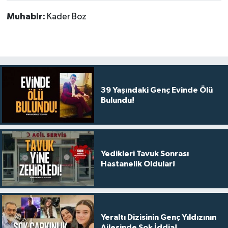
Muhabir:
Kader Boz
39 Yaşındaki Genç Evinde Ölü
Bulundu!
Yedikleri Tavuk Sonrası
Hastanelik Oldular!
Yeraltı Dizisinin Genç Yıldızının
Ailesinde Şok İddia!