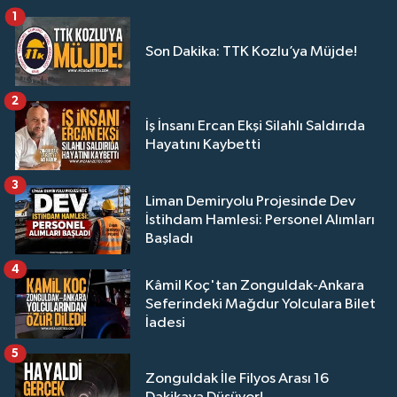
1
Son Dakika: TTK Kozlu’ya Müjde!
2
İş İnsanı Ercan Ekşi Silahlı Saldırıda
Hayatını Kaybetti
3
Liman Demiryolu Projesinde Dev
İstihdam Hamlesi: Personel Alımları
Başladı
4
Kâmil Koç'tan Zonguldak-Ankara
Seferindeki Mağdur Yolculara Bilet
İadesi
5
Zonguldak İle Filyos Arası 16