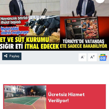
Paylaş
-
+
A
A
Ücretsiz Hizmet
Veriliyor!