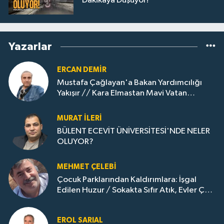
Dakikaya Düşüyor!
Yazarlar
ERCAN DEMIR
Mustafa Çağlayan'a Bakan Yardımcılığı
Yakışır // ​Kara Elmastan Mavi Vatan
Gazına: Zonguldak'ın Dönüşümü..
MURAT İLERI
BÜLENT ECEVİT ÜNİVERSİTESİ'NDE NELER
OLUYOR?
MEHMET ÇELEBI
Çocuk Parklarından Kaldırımlara: İşgal
Edilen Huzur / Sokakta Sıfır Atık, Evler Çöp
Dolu
EROL SARIAL