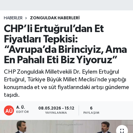
DEVREK
HABERLER
ZONGULDAK HABERLERI
DÜZCE
CHP’li Ertuğrul’dan Et
Fiyatları Tepkisi:
EREĞLİ
“Avrupa’da Birinciyiz, Ama
GÖKÇEBEY
En Pahalı Eti Biz Yiyoruz”
KARABÜK
CHP Zonguldak Milletvekili Dr. Eylem Ertuğrul
Ertuğrul, Türkiye Büyük Millet Meclisi’nde yaptığı
KASTAMONU
konuşmada et ve süt fiyatlarındaki artışı gündeme
taşıdı.
A. Ü.
08.05.2026 - 15:12
6
EDITÖR
YAYINLANMA
PAYLAŞIM