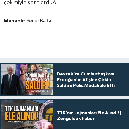
çekimiyle sona erdi.A
Muhabir:
Şener Balta
Devrek’te Cumhurbaşkanı
Erdoğan’ın Afişine Çirkin
Saldırı: Polis Müdahale Etti
TTK’nın Lojmanları Ele Alındı! |
Zonguldak haber