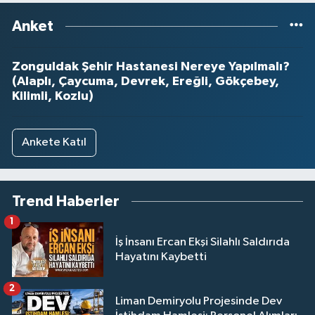
Anket
Zonguldak Şehir Hastanesi Nereye Yapılmalı?
(Alaplı, Çaycuma, Devrek, Ereğli, Gökçebey,
Kilimli, Kozlu)
Ankete Katıl
Trend Haberler
1
İş İnsanı Ercan Ekşi Silahlı Saldırıda
Hayatını Kaybetti
2
Liman Demiryolu Projesinde Dev