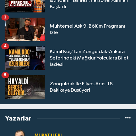
İstihdam Hamlesi: Personel Alımları
Başladı
3
Muhtemel Aşk 9. Bölüm Fragmanı
İzle
4
Kâmil Koç'tan Zonguldak-Ankara
Seferindeki Mağdur Yolculara Bilet
İadesi
5
Zonguldak İle Filyos Arası 16
Dakikaya Düşüyor!
Yazarlar
MURAT İLERI