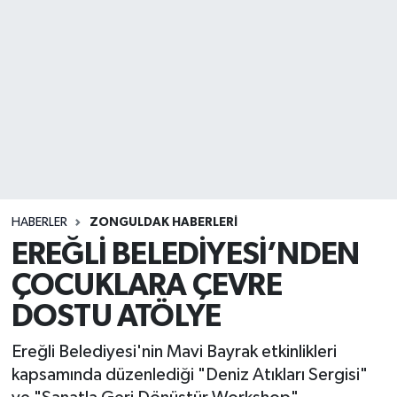
DEVREK
DÜZCE
EREĞLİ
GÖKÇEBEY
KARABÜK
HABERLER
ZONGULDAK HABERLERI
EREĞLİ BELEDİYESİ’NDEN
KASTAMONU
ÇOCUKLARA ÇEVRE
DOSTU ATÖLYE
Ereğli Belediyesi'nin Mavi Bayrak etkinlikleri
kapsamında düzenlediği "Deniz Atıkları Sergisi"