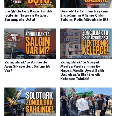
Ereğli'de Feci Kaza: Fındık
Devrek’te Cumhurbaşkanı
İşçilerini Taşıyan Patpat
Erdoğan’ın Afişine Çirkin
Şarampole Uçtu!
Saldırı: Polis Müdahale Etti
Zonguldak'ta Acillerde
Zonguldak'ta Sosyal
Aynı Şikayetler: Salgın Mı
Medya Paylaşımına Ev
Var?
Hapsi: Meclis Üyesi Salih
Uzunbaş'a Elektronik
Kelepçe Takıldı!