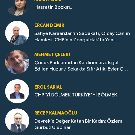
Hasretin Bozkırı...
ERCAN DEMIR
Safiye Karaarslan’ın Sadakati, Olcay Can’ın
Hamlesi. CHP’nin Zonguldak’ta Yeni
Dönemi..
MEHMET ÇELEBI
Çocuk Parklarından Kaldırımlara: İşgal
Edilen Huzur / Sokakta Sıfır Atık, Evler Çöp
Dolu
EROL SARIAL
CHP'Yİ BÖLMEK TÜRKİYE'Yİ BÖLMEK
RECEP KALMAOĞLU
Devrek’e Değer Katan Bir Kadın: Özlem
Gürbüz Ulupınar