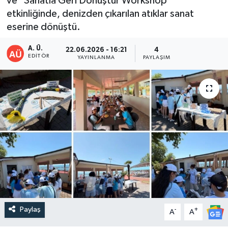
ve "Sanatla Geri Dönüştür Workshop"
etkinliğinde, denizden çıkarılan atıklar sanat
eserine dönüştü.
A. Ü.
22.06.2026 - 16:21
4
EDITÖR
YAYINLANMA
PAYLAŞIM
Paylaş
-
+
A
A