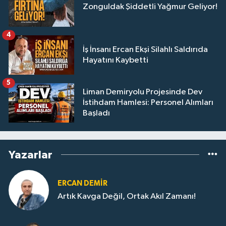
Zonguldak Şiddetli Yağmur Geliyor!
4
İş İnsanı Ercan Ekşi Silahlı Saldırıda
Hayatını Kaybetti
5
Liman Demiryolu Projesinde Dev
İstihdam Hamlesi: Personel Alımları
Başladı
Yazarlar
ERCAN DEMIR
Artık Kavga Değil, Ortak Akıl Zamanı!