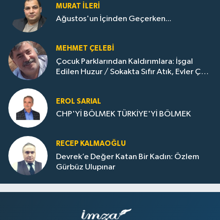
MURAT İLERI
Ağustos'un İçinden Geçerken...
MEHMET ÇELEBI
Çocuk Parklarından Kaldırımlara: İşgal
Edilen Huzur / Sokakta Sıfır Atık, Evler Çöp
Dolu
EROL SARIAL
CHP'Yİ BÖLMEK TÜRKİYE'Yİ BÖLMEK
RECEP KALMAOĞLU
Devrek’e Değer Katan Bir Kadın: Özlem
Gürbüz Ulupınar