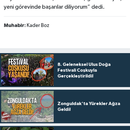
yeni görevinde başarılar diliyorum” dedi.
Muhabir:
Kader Boz
8. Geleneksel Ulus Doğa
Festivali Coşkuyla
Gerçekleştirildi!
Zonguldak'ta Yürekler Ağza
Geldi!