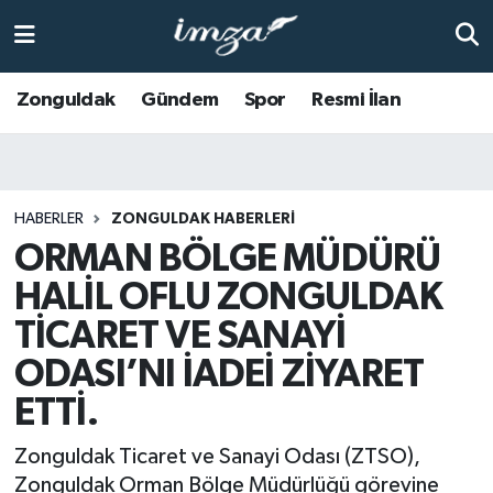
ZONGULDAK
Zonguldak Nöbetçi Eczaneler
Zonguldak
Gündem
Spor
Resmi İlan
Anasayfa
Zonguldak Hava Durumu
ALAPLI
Zonguldak Trafik Yoğunluk Haritası
HABERLER
ZONGULDAK HABERLERI
ORMAN BÖLGE MÜDÜRÜ
KOZLU
Süper Lig Puan Durumu ve Fikstür
HALİL OFLU ZONGULDAK
KİLİMLİ
Tüm Manşetler
TİCARET VE SANAYİ
BARTIN
Son Dakika Haberleri
ODASI’NI İADEİ ZİYARET
ETTİ.
BOLU
Haber Arşivi
Zonguldak Ticaret ve Sanayi Odası (ZTSO),
ÇAYCUMA
Zonguldak Orman Bölge Müdürlüğü görevine