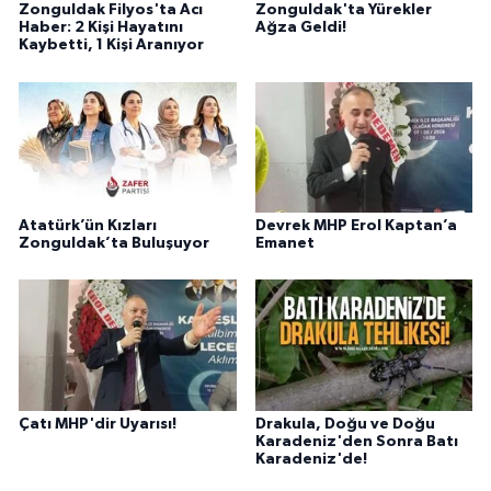
Zonguldak Filyos'ta Acı
Zonguldak'ta Yürekler
Haber: 2 Kişi Hayatını
Ağza Geldi!
Kaybetti, 1 Kişi Aranıyor
Atatürk’ün Kızları
Devrek MHP Erol Kaptan’a
Zonguldak’ta Buluşuyor
Emanet
Çatı MHP'dir Uyarısı!
Drakula, Doğu ve Doğu
Karadeniz'den Sonra Batı
Karadeniz'de!