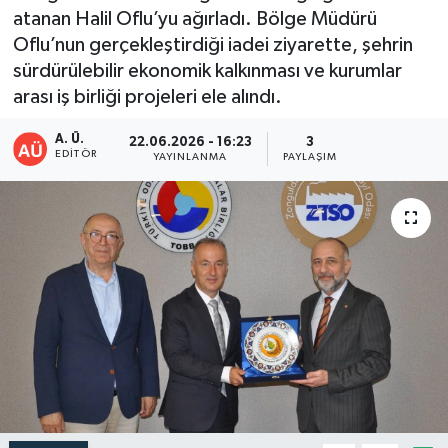
atanan Halil Oflu’yu ağırladı. Bölge Müdürü
DEVREK
Oflu’nun gerçekleştirdiği iadei ziyarette, şehrin
sürdürülebilir ekonomik kalkınması ve kurumlar
DÜZCE
arası iş birliği projeleri ele alındı.
EREĞLİ
A. Ü.
22.06.2026 - 16:23
3
EDITÖR
YAYINLANMA
PAYLAŞIM
GÖKÇEBEY
KARABÜK
KASTAMONU