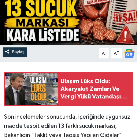
Paylaş
-
+
A
A
Ulaşım Lüks Oldu:
Akaryakıt Zamları Ve
Vergi Yükü Vatandaşı
Bıktırdı
Son incelemeler sonucunda, içeriğinde uygunsuz
madde tespit edilen 13 farklı sucuk markası,
Bakanlığın "Taklit veya Tağşiş Yapılan Gıdalar"