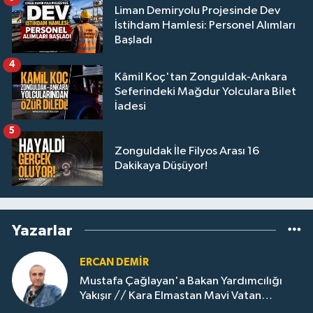
Liman Demiryolu Projesinde Dev
İstihdam Hamlesi: Personel Alımları
Başladı
4
Kâmil Koç'tan Zonguldak-Ankara
Seferindeki Mağdur Yolculara Bilet
İadesi
5
Zonguldak İle Filyos Arası 16
Dakikaya Düşüyor!
Yazarlar
ERCAN DEMIR
Mustafa Çağlayan'a Bakan Yardımcılığı
Yakışır // ​Kara Elmastan Mavi Vatan
Gazına: Zonguldak'ın Dönüşümü..