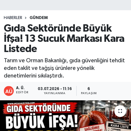
DEVREK
HABERLER
GÜNDEM
DÜZCE
Gıda Sektöründe Büyük
İfşa! 13 Sucuk Markası Kara
EREĞLİ
Listede
GÖKÇEBEY
Tarım ve Orman Bakanlığı, gıda güvenliğini tehdit
eden taklit ve tağşiş ürünlere yönelik
KARABÜK
denetimlerini sıkılaştırdı.
KASTAMONU
A. Ü.
03.07.2026 - 11:16
6
EDITÖR
YAYINLANMA
PAYLAŞIM