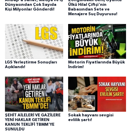
Ahbap'a Sanat, Medya ve İş
Zonguldaklı Genç Oyuncu
Dünyasından Çok Sayıda
Ülkü Hilal Çiftçi'nin
Kişi Milyonlar Gönderdi!
Babasından Sete ve
Menajere Suç Duyurusu!
LGS Yerleştirme Sonuçları
Motorin Fiyatlarında Büyük
Açıklandı!
İndirim!
ŞEHİT AİLELERİ VE GAZİLERE
Sokak hayvanı sevgisi
YENİ HAKLAR GETİREN
evlilik şartı!
KANUN TEKLİFİ TBMM'YE
SUNULDU