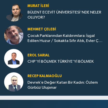
MURAT İLERI
BÜLENT ECEVİT ÜNİVERSİTESİ'NDE NELER
OLUYOR?
MEHMET ÇELEBI
Çocuk Parklarından Kaldırımlara: İşgal
Edilen Huzur / Sokakta Sıfır Atık, Evler Çöp
Dolu
EROL SARIAL
CHP'Yİ BÖLMEK TÜRKİYE'Yİ BÖLMEK
RECEP KALMAOĞLU
Devrek’e Değer Katan Bir Kadın: Özlem
Gürbüz Ulupınar