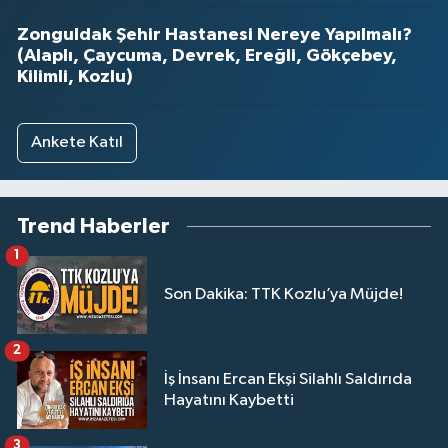
Zonguldak Şehir Hastanesi Nereye Yapılmalı?
(Alaplı, Çaycuma, Devrek, Ereğli, Gökçebey,
Kilimli, Kozlu)
Ankete Katıl
Trend Haberler
1
Son Dakika: TTK Kozlu’ya Müjde!
2
İş İnsanı Ercan Ekşi Silahlı Saldırıda
Hayatını Kaybetti
3