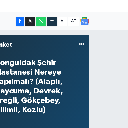
-
+
A
A
nket
onguldak Şehir
astanesi Nereye
apılmalı? (Alaplı,
aycuma, Devrek,
reğli, Gökçebey,
ilimli, Kozlu)