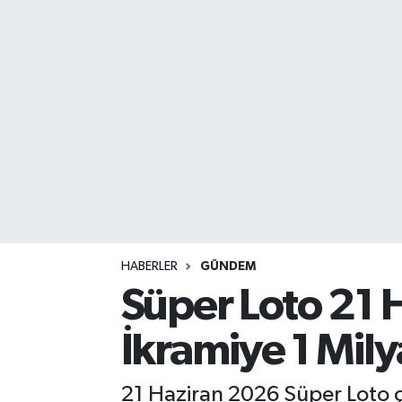
DEVREK
DÜZCE
EREĞLİ
GÖKÇEBEY
KARABÜK
KASTAMONU
HABERLER
GÜNDEM
Süper Loto 21 H
İkramiye 1 Milya
21 Haziran 2026 Süper Loto ç