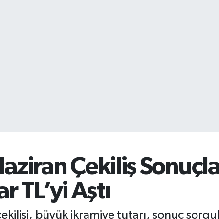
aziran Çekiliş Sonuçla
r TL’yi Aştı
ekilişi, büyük ikramiye tutarı, sonuç sorg