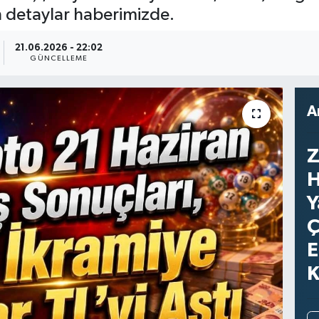
 detaylar haberimizde.
21.06.2026 - 22:02
GÜNCELLEME
A
Z
H
Y
Ç
E
K