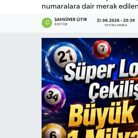
numaralara dair merak edilen
ŞAHSÜVER ÇITIR
21.06.2026 - 20:39
EDITÖR
YAYINLANMA