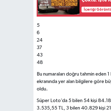
Çöktü: İşte 
İçeriği Görünt
5
6
24
37
43
48
Bu numaraları doğru tahmin eden 1 k
ekranında yer alan bilgilere göre 
oldu.
Süper Loto’da 5 bilen 54 kişi 84.18
3.535,55 TL, 3 bilen 40.829 kişi 21