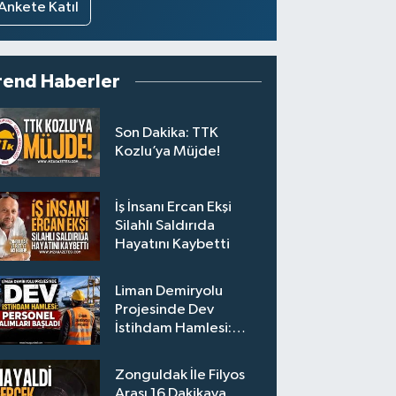
Ankete Katıl
rend Haberler
Son Dakika: TTK
Kozlu’ya Müjde!
İş İnsanı Ercan Ekşi
Silahlı Saldırıda
Hayatını Kaybetti
Liman Demiryolu
Projesinde Dev
İstihdam Hamlesi:
Personel Alımları
Başladı
Zonguldak İle Filyos
Arası 16 Dakikaya