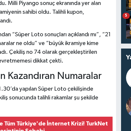
du. Milli Piyango sonuç ekranında yer alan
ramiyenin sahibi oldu. Talihli kupon,
5
andı.
dından “Süper Loto sonuçları açıklandı mı”, “21
aralar ne oldu” ve “büyük ikramiye kime
dı. Çekiliş no 74 olarak gerçekleştirilen
Y
evretmemesi dikkat çekti.
an Kazandıran Numaralar
.30’da yapılan Süper Loto çekilişinde
iliş sonucunda talihli rakamlar şu şekilde
 Tüm Türkiye'de İnternet Krizi! TurkNet