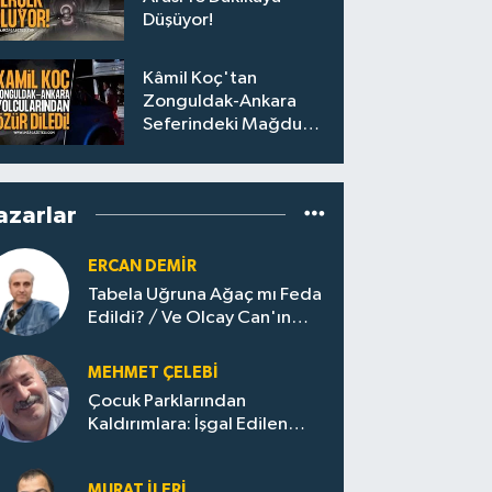
Düşüyor!
Kâmil Koç'tan
Zonguldak-Ankara
Seferindeki Mağdur
Yolculara Bilet İadesi
azarlar
ERCAN DEMIR
Tabela Uğruna Ağaç mı Feda
Edildi? / Ve Olcay Can'ın
Sınavı Başladı
MEHMET ÇELEBI
Çocuk Parklarından
Kaldırımlara: İşgal Edilen
Huzur / Sokakta Sıfır Atık,
Evler Çöp Dolu
MURAT İLERI