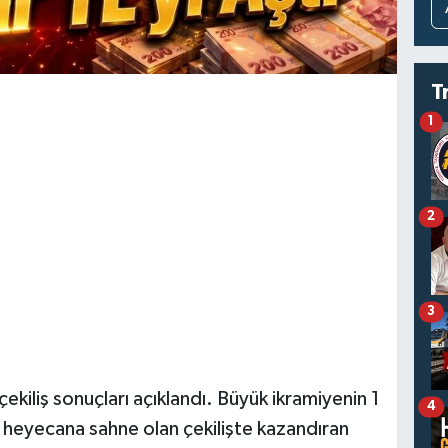
T
1
2
3
kiliş sonuçları açıklandı. Büyük ikramiyenin 1
4
 heyecana sahne olan çekilişte kazandıran