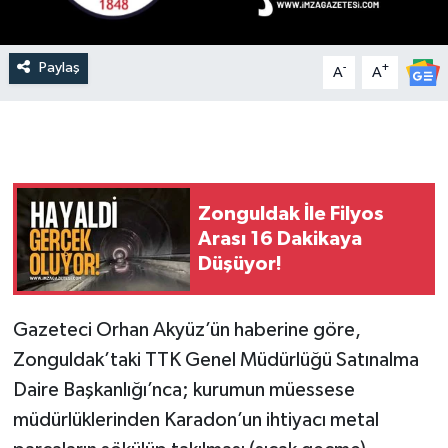
Paylaş
-
+
A
A
Zonguldak İle Filyos
Arası 16 Dakikaya
Düşüyor!
Gazeteci Orhan Akyüz’ün haberine göre,
Zonguldak’taki TTK Genel Müdürlüğü Satınalma
Daire Başkanlığı’nca; kurumun müessese
müdürlüklerinden Karadon’un ihtiyacı metal