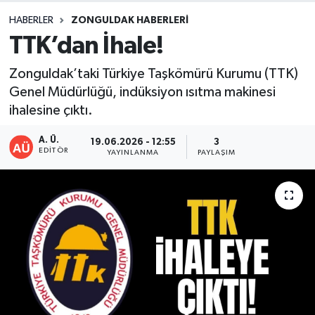
HABERLER
ZONGULDAK HABERLERI
DEVREK
TTK’dan İhale!
DÜZCE
Zonguldak’taki Türkiye Taşkömürü Kurumu (TTK)
Genel Müdürlüğü, indüksiyon ısıtma makinesi
EREĞLİ
ihalesine çıktı.
GÖKÇEBEY
A. Ü.
19.06.2026 - 12:55
3
EDITÖR
YAYINLANMA
PAYLAŞIM
KARABÜK
KASTAMONU