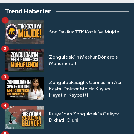
Trend Haberler
1
Son Dakika: TTK Kozlu’ya Müjde!
2
Zonguldak'ın Meşhur Dönercisi
Mühürlendi!
3
Zonguldak Sağlık Camiasının Acı
Kaybı: Doktor Melda Kuyucu
Hayatını Kaybetti
4
Rusya'dan Zonguldak'a Geliyor:
Dikkatli Olun!
5