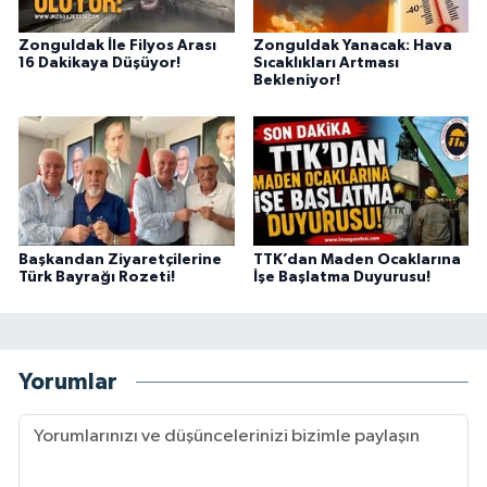
Zonguldak İle Filyos Arası
Zonguldak Yanacak: Hava
16 Dakikaya Düşüyor!
Sıcaklıkları Artması
Bekleniyor!
Başkandan Ziyaretçilerine
TTK’dan Maden Ocaklarına
Türk Bayrağı Rozeti!
İşe Başlatma Duyurusu!
Yorumlar