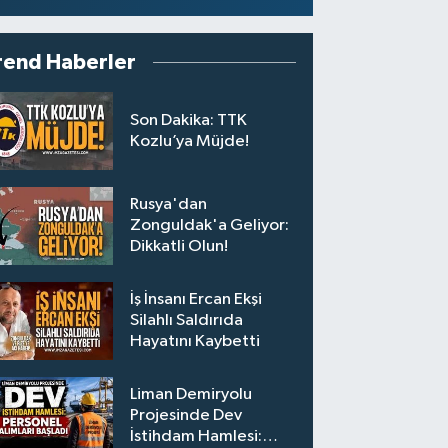
rend Haberler
Son Dakika: TTK
Kozlu’ya Müjde!
Rusya'dan
Zonguldak'a Geliyor:
Dikkatli Olun!
İş İnsanı Ercan Ekşi
Silahlı Saldırıda
Hayatını Kaybetti
Liman Demiryolu
Projesinde Dev
İstihdam Hamlesi: