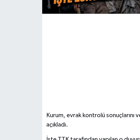
Kurum, evrak kontrolü sonuçlarını v
açıkladı.
İşte TTK tarafından yapılan o duyur