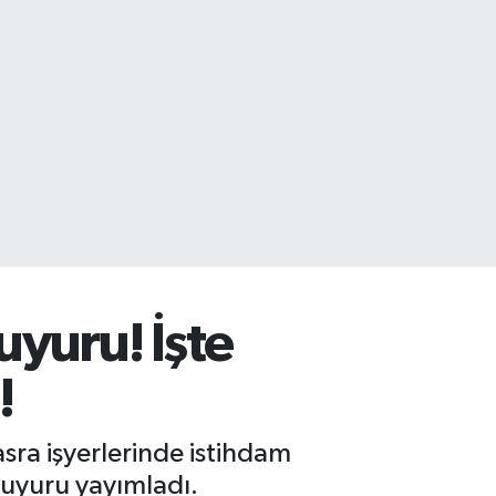
yuru! İşte
!
a işyerlerinde istihdam
 duyuru yayımladı.