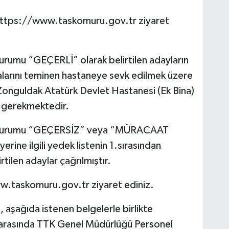
n: https://www.taskomuru.gov.tr ziyaret
rumu “GEÇERLİ” olarak belirtilen adayların
lmalarını teminen hastaneye sevk edilmek üzere
te Zonguldak Atatürk Devlet Hastanesi (Ek Bina)
 gerekmektedir.
 durumu “GEÇERSİZ” veya “MÜRACAAT
erine ilgili yedek listenin 1.sırasından
tilen adaylar çağrılmıştır.
ww.taskomuru.gov.tr ziyaret ediniz.
 aşağıda istenen belgelerle birlikte
arasında TTK Genel Müdürlüğü Personel