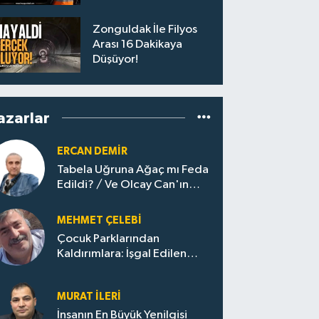
Personel Alımları
Başladı
Zonguldak İle Filyos
Arası 16 Dakikaya
Düşüyor!
azarlar
ERCAN DEMIR
Tabela Uğruna Ağaç mı Feda
Edildi? / Ve Olcay Can'ın
Sınavı Başladı
MEHMET ÇELEBI
Çocuk Parklarından
Kaldırımlara: İşgal Edilen
Huzur / Sokakta Sıfır Atık,
Evler Çöp Dolu
MURAT İLERI
İnsanın En Büyük Yenilgisi