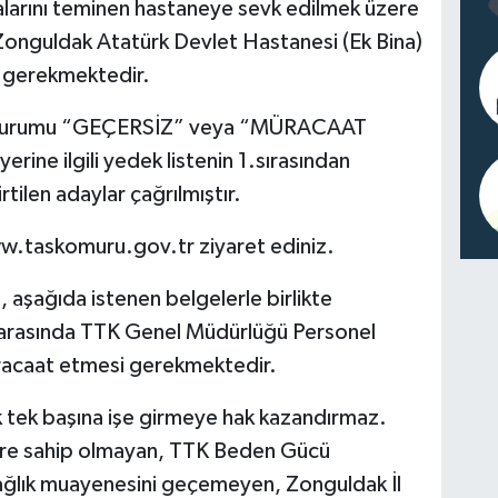
lmalarını teminen hastaneye sevk edilmek üzere
te Zonguldak Atatürk Devlet Hastanesi (Ek Bina)
 gerekmektedir.
 durumu “GEÇERSİZ” veya “MÜRACAAT
erine ilgili yedek listenin 1.sırasından
tilen adaylar çağrılmıştır.
ww.taskomuru.gov.tr ziyaret ediniz.
 aşağıda istenen belgelerle birlikte
arasında TTK Genel Müdürlüğü Personel
müracaat etmesi gerekmektedir.
 tek başına işe girmeye hak kazandırmaz.
lere sahip olmayan, TTK Beden Gücü
ağlık muayenesini geçemeyen, Zonguldak İl