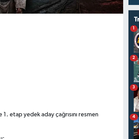
T
1
2
3
e 1. etap yedek aday çağrısını resmen
4
u: