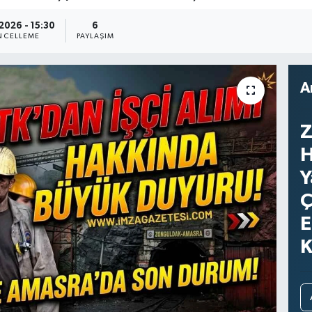
2026 - 15:30
6
NCELLEME
PAYLAŞIM
A
Z
H
Y
Ç
E
K