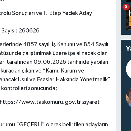
5
trolü Sonuçları ve 1. Etap Yedek Aday
 Sayısı: 260626
erlerinde 4857 sayılı İş Kanunu ve 854 Sayılı
Y
atüsünde çalıştırılmak üzere işe alınacak olan
teri tarafından 09.06.2026 tarihinde yapılan
k kuradan çıkan ve “Kamu Kurum ve
lanacak Usul ve Esaslar Hakkında Yönetmelik”
kontrolleri sonucunda;
in: https://www.taskomuru.gov.tr ziyaret
rumu “GEÇERLİ” olarak belirtilen adayların