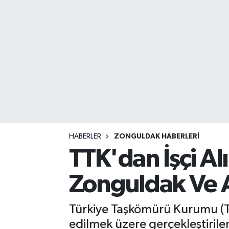
DEVREK
DÜZCE
EREĞLİ
GÖKÇEBEY
KARABÜK
HABERLER
ZONGULDAK HABERLERI
KASTAMONU
TTK'dan İşçi A
Zonguldak Ve 
Türkiye Taşkömürü Kurumu (T
edilmek üzere gerçekleştirilen