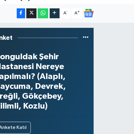
-
+
A
A
nket
onguldak Şehir
astanesi Nereye
apılmalı? (Alaplı,
aycuma, Devrek,
reğli, Gökçebey,
ilimli, Kozlu)
Ankete Katıl