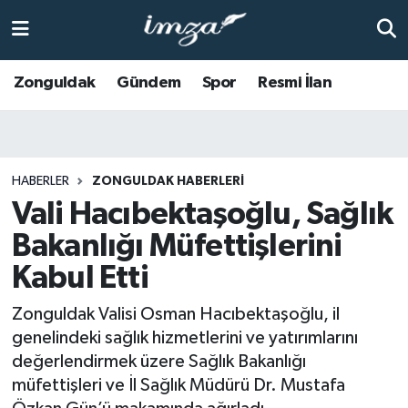
ZONGULDAK
Zonguldak Nöbetçi Eczaneler
Zonguldak
Gündem
Spor
Resmi İlan
Anasayfa
Zonguldak Hava Durumu
ALAPLI
Zonguldak Trafik Yoğunluk Haritası
HABERLER
ZONGULDAK HABERLERI
Vali Hacıbektaşoğlu, Sağlık
KOZLU
Süper Lig Puan Durumu ve Fikstür
Bakanlığı Müfettişlerini
KİLİMLİ
Tüm Manşetler
Kabul Etti
BARTIN
Son Dakika Haberleri
Zonguldak Valisi Osman Hacıbektaşoğlu, il
genelindeki sağlık hizmetlerini ve yatırımlarını
BOLU
Haber Arşivi
değerlendirmek üzere Sağlık Bakanlığı
müfettişleri ve İl Sağlık Müdürü Dr. Mustafa
ÇAYCUMA