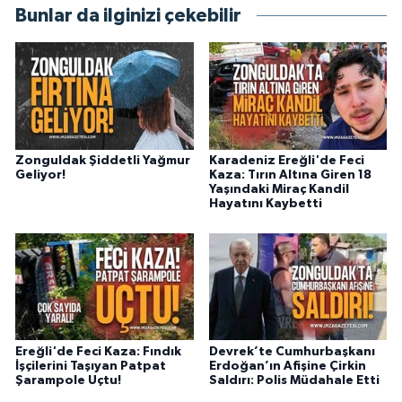
Bunlar da ilginizi çekebilir
Zonguldak Şiddetli Yağmur
Karadeniz Ereğli'de Feci
Geliyor!
Kaza: Tırın Altına Giren 18
Yaşındaki Miraç Kandil
Hayatını Kaybetti
Ereğli'de Feci Kaza: Fındık
Devrek’te Cumhurbaşkanı
İşçilerini Taşıyan Patpat
Erdoğan’ın Afişine Çirkin
Şarampole Uçtu!
Saldırı: Polis Müdahale Etti