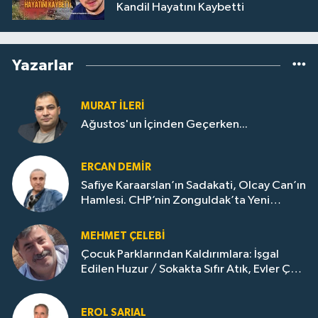
Kandil Hayatını Kaybetti
Yazarlar
MURAT İLERI
Ağustos'un İçinden Geçerken...
ERCAN DEMIR
Safiye Karaarslan’ın Sadakati, Olcay Can’ın
Hamlesi. CHP’nin Zonguldak’ta Yeni
Dönemi..
MEHMET ÇELEBI
Çocuk Parklarından Kaldırımlara: İşgal
Edilen Huzur / Sokakta Sıfır Atık, Evler Çöp
Dolu
EROL SARIAL