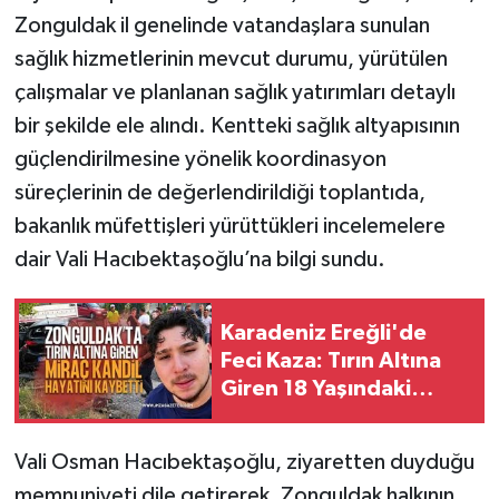
Zonguldak il genelinde vatandaşlara sunulan
sağlık hizmetlerinin mevcut durumu, yürütülen
çalışmalar ve planlanan sağlık yatırımları detaylı
bir şekilde ele alındı. Kentteki sağlık altyapısının
güçlendirilmesine yönelik koordinasyon
süreçlerinin de değerlendirildiği toplantıda,
bakanlık müfettişleri yürüttükleri incelemelere
dair Vali Hacıbektaşoğlu’na bilgi sundu.
Karadeniz Ereğli'de
Feci Kaza: Tırın Altına
Giren 18 Yaşındaki
Miraç Kandil Hayatını
Kaybetti
Vali Osman Hacıbektaşoğlu, ziyaretten duyduğu
memnuniyeti dile getirerek, Zonguldak halkının