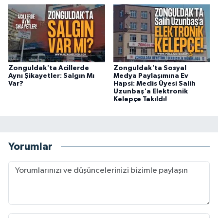
Zonguldak'ta Acillerde
Zonguldak'ta Sosyal
Aynı Şikayetler: Salgın Mı
Medya Paylaşımına Ev
Var?
Hapsi: Meclis Üyesi Salih
Uzunbaş'a Elektronik
Kelepçe Takıldı!
Yorumlar