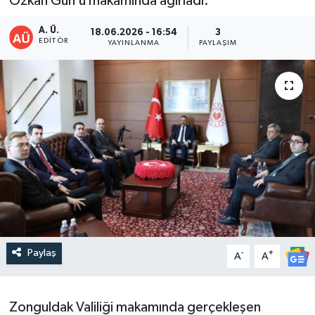
Özkan Gün’ü makamında ağırladı.
DEVREK
A. Ü.
18.06.2026 - 16:54
3
EDITÖR
YAYINLANMA
PAYLAŞIM
DÜZCE
EREĞLİ
GÖKÇEBEY
KARABÜK
KASTAMONU
Paylaş
-
+
A
A
Zonguldak Valiliği makamında gerçekleşen