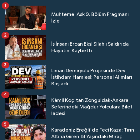
1
Muhtemel Aşk 9. Bölüm Fragmanı
İzle
2
İş İnsanı Ercan Ekşi Silahlı Saldırıda
Hayatını Kaybetti
3
Liman Demiryolu Projesinde Dev
İstihdam Hamlesi: Personel Alımları
Başladı
4
Kâmil Koç'tan Zonguldak-Ankara
Seferindeki Mağdur Yolculara Bilet
İadesi
5
Karadeniz Ereğli'de Feci Kaza: Tırın
Altına Giren 18 Yaşındaki Miraç