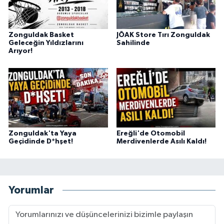
Zonguldak Basket
JÖAK Store Tırı Zonguldak
Geleceğin Yıldızlarını
Sahilinde
Arıyor!
Zonguldak'ta Yaya
Ereğli'de Otomobil
Geçidinde D*hşet!
Merdivenlerde Asılı Kaldı!
Yorumlar