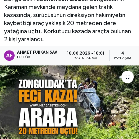
Karaman mevkiinde meydana gelen trafik
DEVREK
kazasında, sürücüsünün direksiyon hakimiyetini
kaybettiği araç yaklaşık 20 metreden dere
DÜZCE
yatağına uçtu. Korkutucu kazada araçta bulunan
2 kişi yaralandı.
EREĞLİ
AHMET FURKAN SAV
18.06.2026 - 18:01
4
EDITÖR
GÖKÇEBEY
YAYINLANMA
PAYLAŞIM
KARABÜK
KASTAMONU