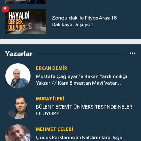
5
Zonguldak İle Filyos Arası 16
Dakikaya Düşüyor!
Yazarlar
ERCAN DEMIR
Mustafa Çağlayan'a Bakan Yardımcılığı
Yakışır // ​Kara Elmastan Mavi Vatan
Gazına: Zonguldak'ın Dönüşümü..
MURAT İLERI
BÜLENT ECEVİT ÜNİVERSİTESİ'NDE NELER
OLUYOR?
MEHMET ÇELEBI
Çocuk Parklarından Kaldırımlara: İşgal