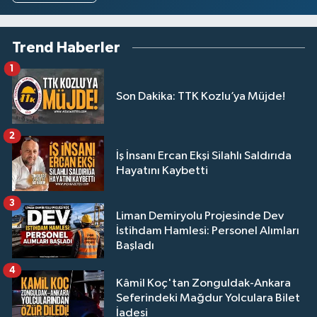
Trend Haberler
1
Son Dakika: TTK Kozlu’ya Müjde!
2
İş İnsanı Ercan Ekşi Silahlı Saldırıda
Hayatını Kaybetti
3
Liman Demiryolu Projesinde Dev
İstihdam Hamlesi: Personel Alımları
Başladı
4
Kâmil Koç'tan Zonguldak-Ankara
Seferindeki Mağdur Yolculara Bilet
İadesi