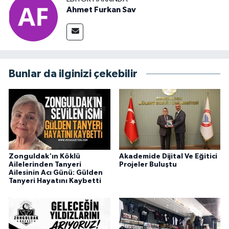
Ahmet Furkan Sav
Bunlar da ilginizi çekebilir
Zonguldak'ın Köklü
Akademide Dijital Ve Eğitici
Ailelerinden Tanyeri
Projeler Buluştu
Ailesinin Acı Günü: Gülden
Tanyeri Hayatını Kaybetti