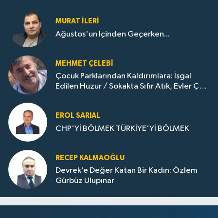
MURAT İLERI
Ağustos'un İçinden Geçerken...
MEHMET ÇELEBI
Çocuk Parklarından Kaldırımlara: İşgal
Edilen Huzur / Sokakta Sıfır Atık, Evler Çöp
Dolu
EROL SARIAL
CHP'Yİ BÖLMEK TÜRKİYE'Yİ BÖLMEK
RECEP KALMAOĞLU
Devrek’e Değer Katan Bir Kadın: Özlem
Gürbüz Ulupınar