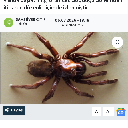
yılında başlatılmış, örümcek doğduğu dönemden
itibaren düzenli biçimde izlenmiştir.
DEVREK
ŞAHSÜVER ÇITIR
06.07.2026 - 18:19
DÜZCE
EDITÖR
YAYINLANMA
EREĞLİ
GÖKÇEBEY
KARABÜK
KASTAMONU
Paylaş
-
+
A
A