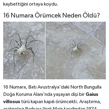
kaybettiğini ortaya koydu.
16 Numara Örümcek Neden Öldü?
16 Numara, Batı Avustralya'daki North Bungulla
Doğa Koruma Alanı'nda yaşayan dişi bir
Gaius
villosus
türü kapan kapılı örümcekti. Araştırma,
araknolog Barbara York Main tarafından 1974