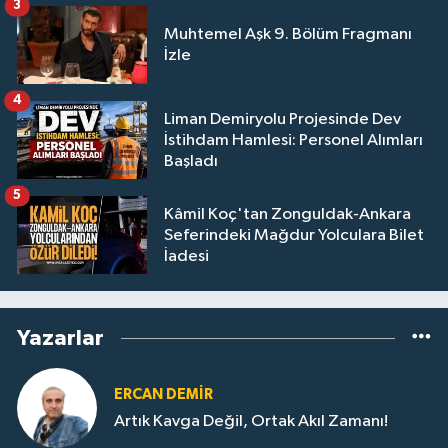
3
Muhtemel Aşk 9. Bölüm Fragmanı
İzle
4
Liman Demiryolu Projesinde Dev
İstihdam Hamlesi: Personel Alımları
Başladı
5
Kâmil Koç'tan Zonguldak-Ankara
Seferindeki Mağdur Yolculara Bilet
İadesi
Yazarlar
ERCAN DEMIR
Artık Kavga Değil, Ortak Akıl Zamanı!