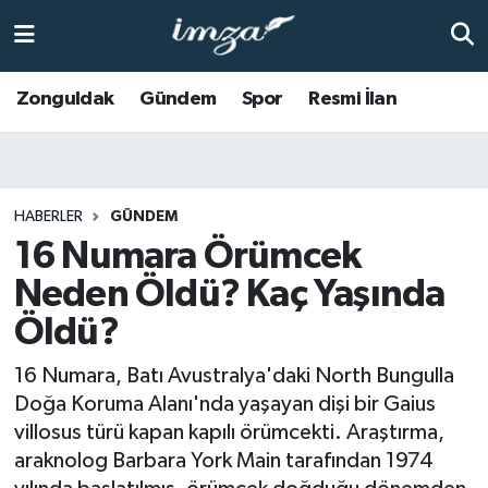
ZONGULDAK
Zonguldak Nöbetçi Eczaneler
Zonguldak
Gündem
Spor
Resmi İlan
Anasayfa
Zonguldak Hava Durumu
ALAPLI
Zonguldak Trafik Yoğunluk Haritası
HABERLER
GÜNDEM
16 Numara Örümcek
KOZLU
Süper Lig Puan Durumu ve Fikstür
Neden Öldü? Kaç Yaşında
KİLİMLİ
Tüm Manşetler
Öldü?
BARTIN
Son Dakika Haberleri
16 Numara, Batı Avustralya'daki North Bungulla
Doğa Koruma Alanı'nda yaşayan dişi bir Gaius
BOLU
Haber Arşivi
villosus türü kapan kapılı örümcekti. Araştırma,
araknolog Barbara York Main tarafından 1974
ÇAYCUMA