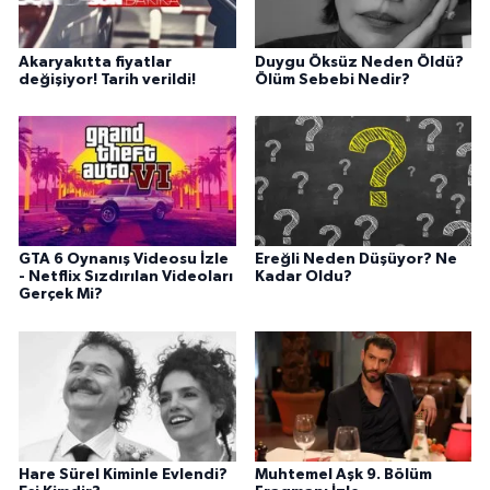
Akaryakıtta fiyatlar
Duygu Öksüz Neden Öldü?
değişiyor! Tarih verildi!
Ölüm Sebebi Nedir?
GTA 6 Oynanış Videosu İzle
Ereğli Neden Düşüyor? Ne
- Netflix Sızdırılan Videoları
Kadar Oldu?
Gerçek Mi?
Hare Sürel Kiminle Evlendi?
Muhtemel Aşk 9. Bölüm