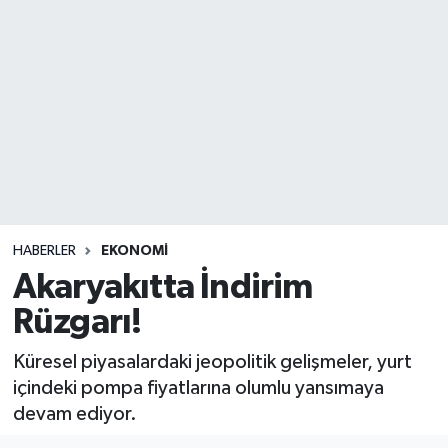
DEVREK
DÜZCE
EREĞLİ
GÖKÇEBEY
KARABÜK
HABERLER
EKONOMİ
Akaryakıtta İndirim
KASTAMONU
Rüzgarı!
Küresel piyasalardaki jeopolitik gelişmeler, yurt
içindeki pompa fiyatlarına olumlu yansımaya
devam ediyor.