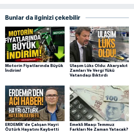
Bunlar da ilginizi çekebilir
Motorin Fiyatlarında Büyük
Ulaşım Lüks Oldu: Akaryakıt
İndirim!
Zamları Ve Vergi Yükü
Vatandaşı Bıktırdı
ERDEMİR'de Çalışan Hayri
Emekli Maaşı Temmuz
Öztürk Hayatını Kaybetti
Farkları Ne Zaman Yatacak?