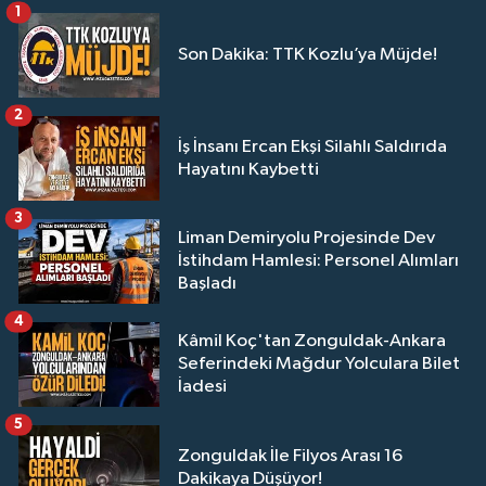
1
Son Dakika: TTK Kozlu’ya Müjde!
2
İş İnsanı Ercan Ekşi Silahlı Saldırıda
Hayatını Kaybetti
3
Liman Demiryolu Projesinde Dev
İstihdam Hamlesi: Personel Alımları
Başladı
4
Kâmil Koç'tan Zonguldak-Ankara
Seferindeki Mağdur Yolculara Bilet
İadesi
5
Zonguldak İle Filyos Arası 16
Dakikaya Düşüyor!