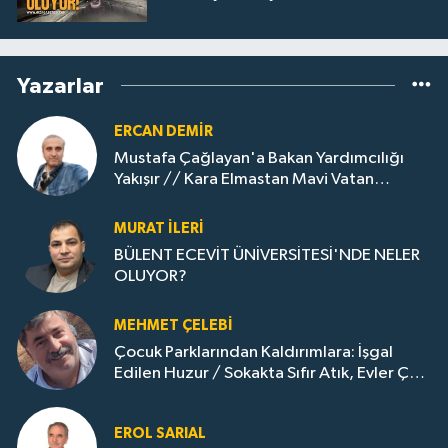
Yazarlar
ERCAN DEMIR
Mustafa Çağlayan'a Bakan Yardımcılığı
Yakışır // ​Kara Elmastan Mavi Vatan
Gazına: Zonguldak'ın Dönüşümü..
MURAT İLERI
BÜLENT ECEVİT ÜNİVERSİTESİ'NDE NELER
OLUYOR?
MEHMET ÇELEBI
Çocuk Parklarından Kaldırımlara: İşgal
Edilen Huzur / Sokakta Sıfır Atık, Evler Çöp
Dolu
EROL SARIAL