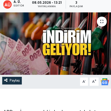
A. Ü.
08.05.2026 - 13:21
3
EDITÖR
YAYINLANMA
PAYLAŞIM
Paylaş
-
+
A
A