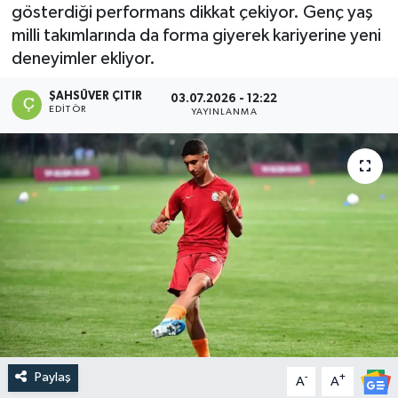
gösterdiği performans dikkat çekiyor. Genç yaş
DEVREK
milli takımlarında da forma giyerek kariyerine yeni
deneyimler ekliyor.
DÜZCE
ŞAHSÜVER ÇITIR
03.07.2026 - 12:22
EDITÖR
YAYINLANMA
EREĞLİ
GÖKÇEBEY
KARABÜK
KASTAMONU
Paylaş
-
+
A
A