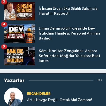
3
İş İnsanı Ercan Ekşi Silahlı Saldırıda
Hayatını Kaybetti
4
Liman Demiryolu Projesinde Dev
İstihdam Hamlesi: Personel Alımları
Başladı
5
Kâmil Koç'tan Zonguldak-Ankara
Seferindeki Mağdur Yolculara Bilet
İadesi
Yazarlar
ERCAN DEMIR
Artık Kavga Değil, Ortak Akıl Zamanı!