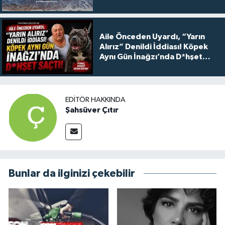
Aile Önceden Uyardı, “Yarın
Alırız” Denildi İddiası! Köpek
Aynı Gün İnağzı’nda D*hşet
Saçtı!
EDITÖR HAKKINDA
Şahsüver Çıtır
Bunlar da ilginizi çekebilir