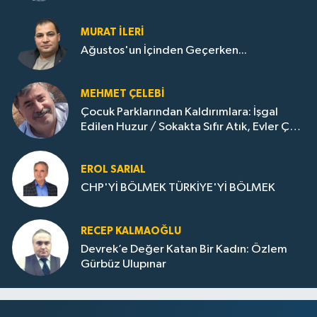
MURAT İLERI
Ağustos'un İçinden Geçerken...
MEHMET ÇELEBI
Çocuk Parklarından Kaldırımlara: İşgal
Edilen Huzur / Sokakta Sıfır Atık, Evler Çöp
Dolu
EROL SARIAL
CHP'Yİ BÖLMEK TÜRKİYE'Yİ BÖLMEK
RECEP KALMAOĞLU
Devrek’e Değer Katan Bir Kadın: Özlem
Gürbüz Ulupınar