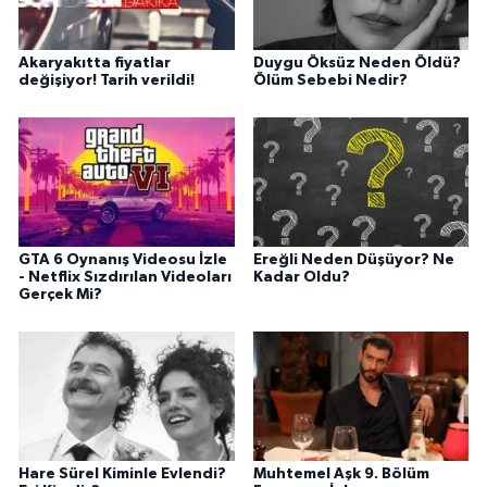
Akaryakıtta fiyatlar
Duygu Öksüz Neden Öldü?
değişiyor! Tarih verildi!
Ölüm Sebebi Nedir?
GTA 6 Oynanış Videosu İzle
Ereğli Neden Düşüyor? Ne
- Netflix Sızdırılan Videoları
Kadar Oldu?
Gerçek Mi?
Hare Sürel Kiminle Evlendi?
Muhtemel Aşk 9. Bölüm