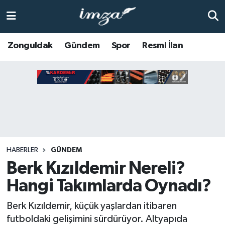
ZONGULDAK
Zonguldak Nöbetçi Eczaneler
Zonguldak
Gündem
Spor
Resmi İlan
Anasayfa
Zonguldak Hava Durumu
ALAPLI
Zonguldak Trafik Yoğunluk Haritası
KOZLU
Süper Lig Puan Durumu ve Fikstür
KİLİMLİ
Tüm Manşetler
HABERLER
GÜNDEM
Berk Kızıldemir Nereli?
BARTIN
Son Dakika Haberleri
Hangi Takımlarda Oynadı?
BOLU
Haber Arşivi
Berk Kızıldemir, küçük yaşlardan itibaren
ÇAYCUMA
futboldaki gelişimini sürdürüyor. Altyapıda